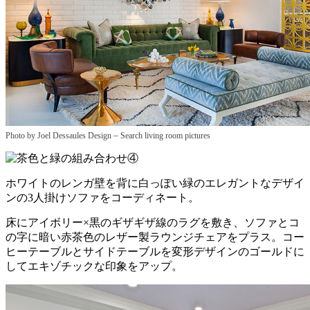
–
Photo by Joel Dessaules Design
Search living room pictures
ホワイトのレンガ壁を背に白っぽい緑のエレガントなデザイ
ンの3人掛けソファをコーディネート。
床にアイボリー×黒のギザギザ線のラグを敷き、ソファとコ
の字に暗い赤茶色のレザー製ラウンジチェアをプラス。コー
ヒーテーブルとサイドテーブルを変形デザインのゴールドに
してエキゾチックな印象をアップ。