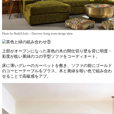
–
Photo by BuildASofa
Discover living room design ideas
上部がオープンになった茶色の木の間仕切り壁を背に明度・
彩度が低い黄緑のコの字型ソファをコーディネート。
床に薄いグレーのカーペットを敷き、ソファの前にゴールド
のコーヒーテーブルをプラス。木と黄緑を暗い色で組み合わ
せることで高級感をアプ。