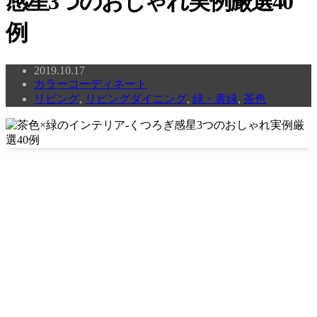
感星3つのおしゃれ実例厳選40
例
2019.10.17
カラーコーディネート
リビング
,
リビングダイニング
,
緑・黄緑
,
茶色