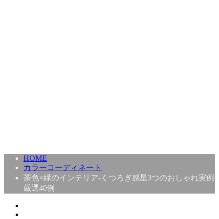
HOME
カラーコーディネート
茶色×緑のインテリア-くつろぎ感星3つのおしゃれ実例
厳選40例