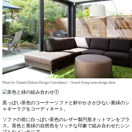
–
Photo by Chantel Elshout Design Consultancy
Search living room design ideas
黒っぽい茶色のコーナーソファと鮮やかさが少ない黄緑のシ
ャギーラグをコーディネート。
ソファの前に白っぽい茶色のレザー製円形オットマンをプラ
ス。茶色と黄緑の自然色をリッチな印象で組み合わせたシン
プルなインテリア。