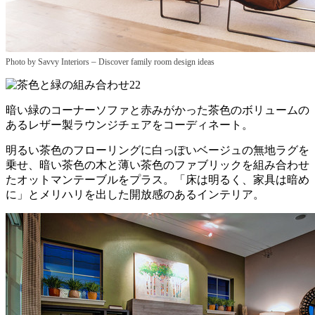
–
Photo by Savvy Interiors
Discover family room design ideas
暗い緑のコーナーソファと赤みがかった茶色のボリュームの
あるレザー製ラウンジチェアをコーディネート。
明るい茶色のフローリングに白っぽいベージュの無地ラグを
乗せ、暗い茶色の木と薄い茶色のファブリックを組み合わせ
たオットマンテーブルをプラス。「床は明るく、家具は暗め
に」とメリハリを出した開放感のあるインテリア。