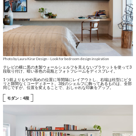
Photo by Laura Kirar Design
Look for bedroom design inspiration
–
テレビの横に黒の木製ウォールシェルフを見えないブラケットを使って3
段取り付け、暗い茶色の花瓶とフォトフレームをディスプレイ。
1つ前よりもやや高めの位置に等間隔にレイアウトし、右端は柱型にピタ
リと隙間なくコーディネート。3段のシェルフに飾ってあるものは、全部
同じですが、位置を変えることで、おしゃれな印象をアップ。
モダン：4段