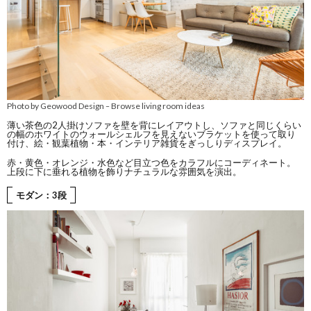
Photo by Geowood Design
Browse living room ideas
–
薄い茶色の2人掛けソファを壁を背にレイアウトし、ソファと同じくらい
の幅のホワイトのウォールシェルフを見えないブラケットを使って取り
付け、絵・観葉植物・本・インテリア雑貨をぎっしりディスプレイ。
赤・黄色・オレンジ・水色など目立つ色をカラフルにコーディネート。
上段に下に垂れる植物を飾りナチュラルな雰囲気を演出。
モダン：3段