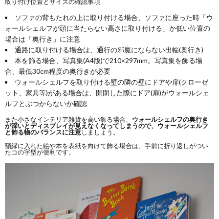
取り付け位置とサイズの確認事項
ソファの背もたれの上に取り付ける場合、ソファに座った時「ウ
ォールシェルフが頭に当たらない高さに取り付ける」か低い位置の
場合は「奥行き」に注意
通路に取り付ける場合は、通行の邪魔にならない出幅(奥行き)
本を飾る場合、写真集(A4版)で210×297mm。写真集を飾る場
合、最低30cm程度の奥行きが必要
ウォールシェルフを取り付ける壁の隣の壁にドアや扉(クローゼ
ット、家具等)がある場合は、開閉した際にドア(扉)がウォールシェ
ルフとぶつからないか確認
また小さなインテリア雑貨を高い飾る場合、
ウォールシェルフの奥行き
が深いとディスプレイが見えなくなってしまうので、ウォールシェルフ
と飾る物のバランスに注意
しましょう。
額縁に入れた絵や本を表紙を向けて飾る場合は、手前に折り返しがつい
たコの字型が便利です。