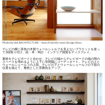
Photo by etA ARCHITECTURE
Search family room design ideas
–
テレビの横に茶色の木製ウォールシェルフを見えないブラケットを使っ
て3段取り付け、絵・本・時計・インテリア雑貨をディスプレイ。
素材をテレビボードと合わせ、テレビの端からテレビボードの端の間の
スペースを埋めるように上下に等間隔にコーディネート。テレビの上と
ウォールシェールフの上段、テレビの下とウォールシェールフの下段の
位置を揃えて、整然とした雰囲気をアップ。