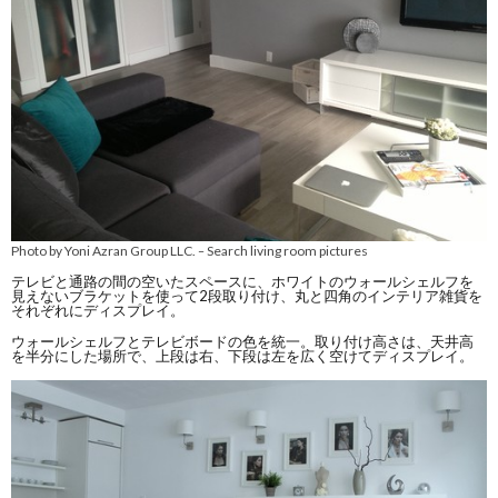
Photo by Yoni Azran Group LLC.
Search living room pictures
–
テレビと通路の間の空いたスペースに、ホワイトのウォールシェルフを
見えないブラケットを使って2段取り付け、丸と四角のインテリア雑貨を
それぞれにディスプレイ。
ウォールシェルフとテレビボードの色を統一。取り付け高さは、天井高
を半分にした場所で、上段は右、下段は左を広く空けてディスプレイ。