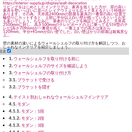
https://interior-supply.jp/display/wall-decoration
リビングをはじめとしたインテリアは、家具を低くした方が、背の高い
家具を壁いっぱいに並べたレイアウトよりも広々と見えるという特徴が
あります。その為、天井高2400mmの部屋を家具の一番背の高い位置で
輪切りにカットすると、上部に半分以上白い壁が残っているというお宅
も多いでしょう。ちなみに、筆者のリビングを検証してみると、天井高
2500mmに対し、高さ500mmのテレビボードの上に乗ってる55V型のテ
レビ(高さ709mm)が一番背が高く、一番上までの高さは床から
1209mm。半分+41mmが白い壁でした。白い壁ばかりの部屋は殺風景な
上...
壁の素材の違いによるウォールシェルフの取り付け方を解説しつつ、お
しゃれなインテリアを紹介しましょう。
目次
1.
ウォールシェルフを取り付ける前に
2.
ウォールシェルフのサイズを確認しよう
3.
ウォールシェルフの取り付け方
3.1.
ブラケットで受ける
3.2.
ブラケットを隠す
4.
テイスト別おしゃれなウォールシェルフインテリア
4.1.
モダン
4.1.1.
モダン：1段
4.1.2.
モダン：2段
4.1.3.
モダン：3段