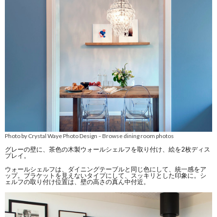
Photo by Crystal Waye Photo Design
Browse dining room photos
–
グレーの壁に、茶色の木製ウォールシェルフを取り付け、絵を2枚ディス
プレイ。
ウォールシェルフは、ダイニングテーブルと同じ色にして、統一感をア
ップ。ブラケットを見えないタイプにして、スッキリとした印象に。シ
ェルフの取り付け位置は、壁の高さの真ん中付近。