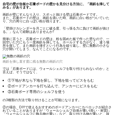
自宅の壁が合板か石膏ボードの壁かを見分ける方法に、「画鋲を挿して
みる」があります。
画鋲が壁にすんなり入り、スポっと抜ける壁は石膏ボードです。
また、石膏ボードの壁は、画鋲を抜いた時、画鋲に白い粉がついていた
り、穴の周りに白っぽい粉が残ります。
「壁掛けカレンダーを月ごとに破る度、引っ張る力に負けて画鋲が抜け
る。」なんて経験はありませんか?
簡単に言うと、石膏ボードの壁は、粉を固めた板で作った壁なので、一
回空いた穴にもう一度画鋲を挿しても、ホールドする力がなく、違う場
所を探して、また画鋲を挿すという行為を繰り返し、壁に無数の小さな
穴が開いてしまう、なんてことになるのです。
画鋲を挿し直す度に残る無数の画鋲の穴
では「石膏ボードには、ウォールシェルフを取り付けられないのか」と
言えば、そうではなく、
①下地が木なら下地を探し、下地を狙ってビスをもむ
②ボードアンカーを打ち込んで、アンカーにビスをもむ
③石膏ボード専用のシェルフを使う
の3種類の方法で取り付けることが可能になります。
②の場合、DIYで使えるおすすめのボードアンカーにカベロックが紹介さ
れていることがありますが「ウォールシェルフ自体が重い(長い・材質)」
「ウォールシェルフに飾る物が重い」など、取り付ける物が重いと、抜