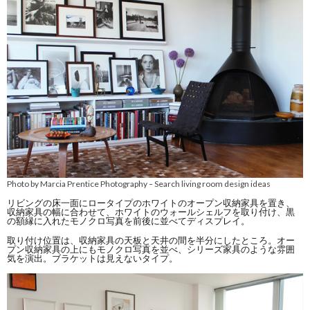
Photo by Marcia Prentice Photography
Search living room design ideas
–
リビングの床一面にロータイプのホワイトのオープン収納家具を置き、
収納家具の幅に合わせて、ホワイトのウォールシェルフを取り付け、黒
の額縁に入れたモノクロ写真を前後に並べてディスプレイ。
取り付け位置は、収納家具の天板と天井の間を半分にしたところ。オー
プン収納家具の上にもモノクロ写真を並べ、シリーズ家具のような雰囲
気を演出。ブラケットは見えないタイプ。