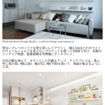
Photo by Ikon Design Studio
Look for living room pictures
–
明るいグレーのソファを壁を背にレイアウトし、幅1.5mほどのホワイト
のウォールシェルフを見えないブラケットを使って2段取り付け、花瓶や
インテリア雑貨、観葉植物を等間隔にディスプレイ。
左右の幅を揃えて、キチンとした印象をアップ。ディスプレイは、真ん
中に背が高い物(上段)、幅が広い物(下段)を置いて、視線が集まるように
工夫。