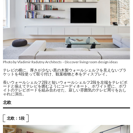
Photo by Vladimir Radutny Architects
Discover living room design ideas
–
テレビの横に、厚さが少ない黒の木製ウォールシェルフを見えないブラ
ケットを4段使って取り付け、観葉植物と本をディスプレイ。
長いウォールシェルフ2段と短いウォールシェルフ2段を左端をテレビボ
ードと揃えてテレビを囲むようにコーディネート。ホワイト壁に、ホワ
イトのテレビボードを組み合わせた、寂しい雰囲気のテレビ周りをおし
ゃれに演出。
北欧
北欧：1段