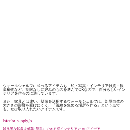
ウォールシェルフに並べるアイテムも、絵・写真・インテリア雑貨・観
葉植物など、制限なしに好みのものを選んでOKなので、自分らしいイン
テリアを作るのに適しています。
また、家具とは違い、壁面を活用するウォールシェルフは、部屋自体の
大きさの影響を受けにくく、「視線を集める場所を作る」という点で
も、ぜひ取り入れたいアイテムです。
interior-supply.jp
殺風景な印象を解消!簡単にできる壁インテリア7つのアイデア