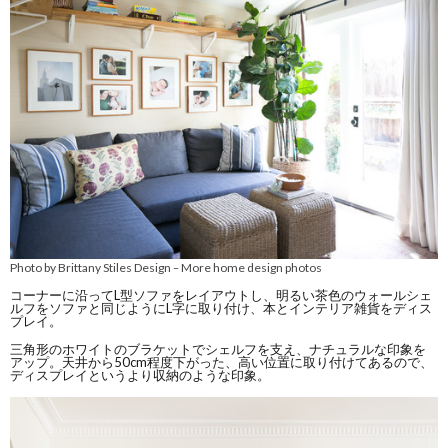
Photo by Brittany Stiles Design
More home design photos
–
コーナーに沿ってL型ソファをレイアウトし、明るい茶色のウォールシェ
ルフをソファと同じようにL字に取り付け、本とインテリア雑貨をディス
プレイ。
三角形のホワイトのブラケットでシェルフを支え、ナチュラルな印象を
アップ。天井から50cm程度下がった、高い位置に取り付けてあるので、
ディスプレイというより収納のような印象。