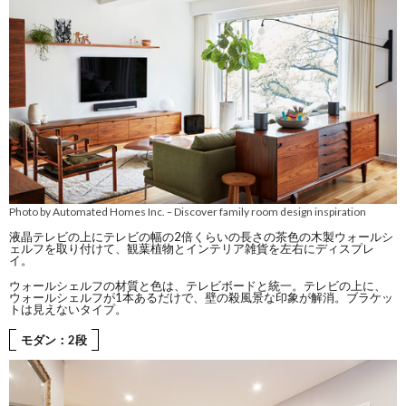
Photo by Automated Homes Inc.
Discover family room design inspiration
–
液晶テレビの上にテレビの幅の2倍くらいの長さの茶色の木製ウォールシ
ェルフを取り付けて、観葉植物とインテリア雑貨を左右にディスプレ
イ。
ウォールシェルフの材質と色は、テレビボードと統一。テレビの上に、
ウォールシェルフが1本あるだけで、壁の殺風景な印象が解消。ブラケッ
トは見えないタイプ。
モダン：2段