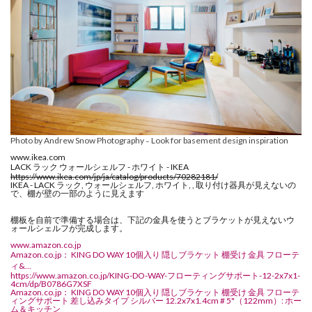
Photo by Andrew Snow Photography
Look for basement design inspiration
–
www.ikea.com
LACK ラック ウォールシェルフ - ホワイト - IKEA
https://www.ikea.com/jp/ja/catalog/products/70282181/
IKEA - LACK ラック, ウォールシェルフ, ホワイト, , 取り付け器具が見えないの
で、棚が壁の一部のように見えます
棚板を自前で準備する場合は、下記の金具を使うとブラケットが見えないウ
ォールシェルフが完成します。
www.amazon.co.jp
Amazon.co.jp： KING DO WAY 10個入り 隠しブラケット 棚受け 金具 フローテ
ィ&...
https://www.amazon.co.jp/KING-DO-WAY-フローティングサポート-12-2x7x1-
4cm/dp/B0786G7XSF
Amazon.co.jp： KING DO WAY 10個入り 隠しブラケット 棚受け 金具 フローテ
ィングサポート 差し込みタイプ シルバー 12.2x7x1.4cm # 5"（122mm）: ホー
ム＆キッチン