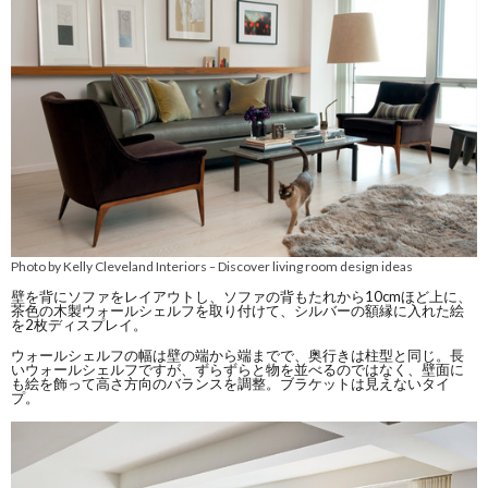
Photo by Kelly Cleveland Interiors
Discover living room design ideas
–
壁を背にソファをレイアウトし、ソファの背もたれから10cmほど上に、
茶色の木製ウォールシェルフを取り付けて、シルバーの額縁に入れた絵
を2枚ディスプレイ。
ウォールシェルフの幅は壁の端から端までで、奥行きは柱型と同じ。長
いウォールシェルフですが、ずらずらと物を並べるのではなく、壁面に
も絵を飾って高さ方向のバランスを調整。ブラケットは見えないタイ
プ。