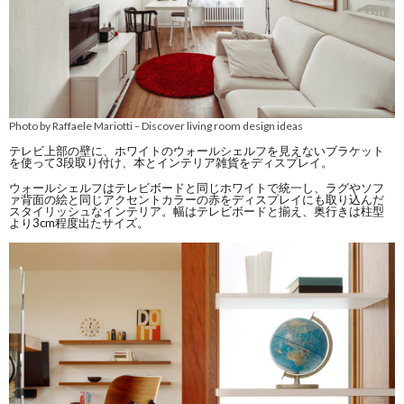
Photo by Raffaele Mariotti
Discover living room design ideas
–
テレビ上部の壁に、ホワイトのウォールシェルフを見えないブラケット
を使って3段取り付け、本とインテリア雑貨をディスプレイ。
ウォールシェルフはテレビボードと同じホワイトで統一し、ラグやソフ
ァ背面の絵と同じアクセントカラーの赤をディスプレイにも取り込んだ
スタイリッシュなインテリア。幅はテレビボードと揃え、奥行きは柱型
より3cm程度出たサイズ。