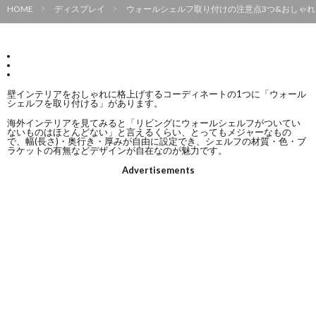
HOME
ディスプレイ
ウォールシェルフ取り付けの注意点3つ&おしゃれ
壁インテリアをおしゃれに格上げするコーディネートの1つに「ウォール
シェルフを取り付ける」があります。
海外インテリアを見てみると「リビングにウォールシェルフがついてい
ないものはほとんどない」と言えるくらい、とってもメジャーなもの
で、幅(長さ)・奥行き・厚みが自由に設定でき、シェルフの材質・色・ブ
ラケットの有無などデザインが自在なのが魅力です。
Advertisements