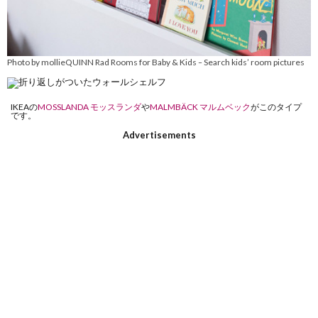
Photo by mollieQUINN Rad Rooms for Baby & Kids
Search kids’ room pictures
–
IKEAの
MOSSLANDA モッスランダ
や
MALMBÄCK マルムベック
がこのタイプ
です。
Advertisements