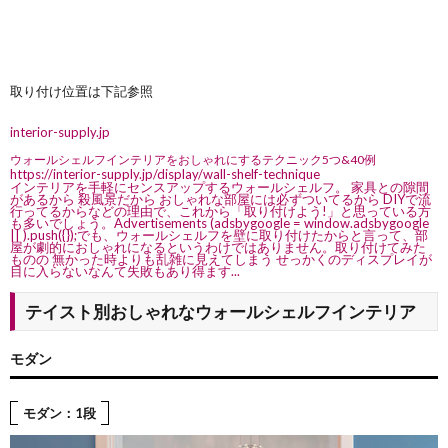
取り付け位置は下記参照
interior-supply.jp
ウォールシェルフインテリアをおしゃれにするテクニック5つ&40例
https://interior-supply.jp/display/wall-shelf-technique
インテリアを手軽にセンスアップするウォールシェルフ。 家具との隙間
があるから 殺風景だから おしゃれな部屋には必ずついてるから DIYで流
行ってるからなどの理由で、これから「取り付けよう!」と思っている方
も多いでしょう。Advertisements (adsbygoogle = window.adsbygoogle
|| ).push({});でも、ウォールシェルフを壁に取り付けたからと言って、部
屋が劇的におしゃれになるというわけではありません。取り付けてみた
ものの 無かった時よりも乱雑に見えてしまう せっかくのディスプレイが
目に入らないなんて失敗もあり得ます...
テイスト別おしゃれなウォールシェルフインテリア
モダン
モダン：1段