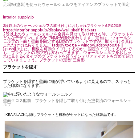
足場板(塗装)を使ったウォールシェルフをアイアンのブラケットで固定
interior-supply.jp
2段以上のウォールシェルフの取り付けにおしゃれブラケット6選&50選
https://interior-supply.jp/display/wall-shelf-blackets
2段以上のウォールシェルフを金具を見せて取り付ける時、ブラケットを
どんなデザインにするかで印象が随分変わります。定番は、ウォールシ
ェルフの下面と壁面を固定するL型のブラケットですが、取り付け金具は
これだけではありません。 (adsbygoogle = window.adsbygoogle ||
).push({});また、棚板を可動タイプにするのか、固定タイプにするのかで
も、ブラケットの選び方は変わってきます。ウォールシェルフをおしゃ
れに見せる6タイプのブラケットを合うインテリアテイストも含めて紹介
していきましょう。ブラケットの定番!三角形...
ブラケットを隠す
ブラケットを隠すと壁面に棚が浮いているように見えるので、スキっと
した印象になります。
壁面クロス貼前、ブラケットを隠して取り付けた塗装済のウォールシェ
ルフ
IKEAのLACKは隠しブラケットと棚板がセットになった既製品です。