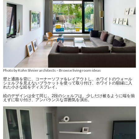
Photo by Kohn Shnier architects
Browse living room ideas
–
壁と通路を背に、コーナーソファをレイアウトし、ホワイトのウォール
シェルフを見えないブラケットを使って取り付け、ホワイトの額縁に入
れた小さな絵をディスプレイ。
絵のデザインは全て同じ。2段のシェルフは、少しだけ被るように端を揃
えずに取り付け、アンバランスな雰囲気を演出。