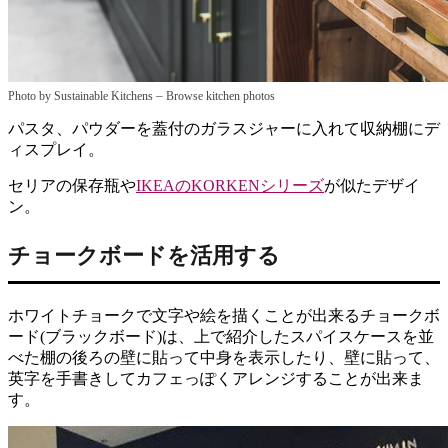
–
Photo by Sustainable Kitchens
Browse kitchen photos
パスタ、パウダーを蓋付のガラスジャーに入れて収納棚にデ
ィスプレイ。
セリアの保存瓶や
IKEAのKORKENシリーズ
が似たデザイ
ン。
チョークボードを活用する
ホワイトチョークで文字や絵を描くことが出来るチョークボ
ード(ブラックボード)は、上で紹介したスパイスケースを並
べた棚の後ろの壁に貼って中身を表示したり、壁に貼って、
英字を手書きしてカフェっぽくアレンジすることが出来ま
す。