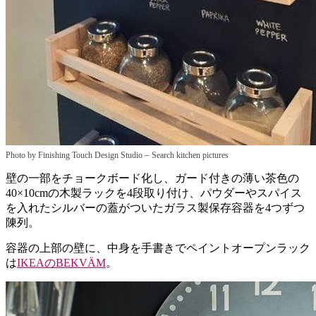
–
Photo by Finishing Touch Design Studio
Search kitchen pictures
壁の一部をチョークボード化し、ガード付きの薄い茶色の
40×10cmの木製ラックを4段取り付け、パウダーやスパイス
を入れたシルバーの蓋がついたガラス製保存容器を4つずつ
陳列。
容器の上部の壁に、中身を手書きでペイントオープンラック
は
IKEAのBEKVÄM
。