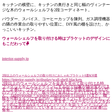
キッチンの横壁に、キッチンの奥行きと同じ幅のヴィンテー
ジな木のウォールシェルフを2段コーディネート。
パウダー、スパイス、コーヒーカップを陳列。ガス調理機器
の隣の作業台の取りやすい位置に、DIY風の棚を設けた、か
っこいいキッチン。
ウォールシェルフを取り付ける時はブラケットのデザインに
もこだわって
interior-supply.jp
2段以上のウォールシェルフの取り付けにおしゃれブラケット6選&50選
https://interior-supply.jp/display/wall-shelf-blackets
2段以上のウォールシェルフを金具を見せて取り付ける時、
ブラケットをどんなデザインにするかで印象が随分変わりま
す。定番は、ウォールシェルフの下面と壁面を固定するL型
のブラケットですが、取り付け金具はこれだけではありませ
ん。 (adsbygoogle = window.adsbygoogle || ).push({});また、棚
板を可動タイプにするのか、固定タイプにするのかでも、ブ
ラケットの選び方は変わってきます。ウォールシェルフをお
しゃれに見せる6タイプのブラケットを合うインテリアテイ
ストも含めて紹介していきましょう。ブラケットの定番!三
角形...