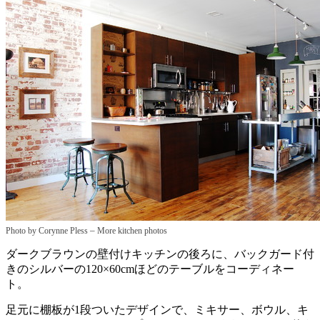
–
Photo by Corynne Pless
More kitchen photos
ダークブラウンの壁付けキッチンの後ろに、バックガード付
きのシルバーの120×60cmほどのテーブルをコーディネー
ト。
足元に棚板が1段ついたデザインで、ミキサー、ボウル、キ