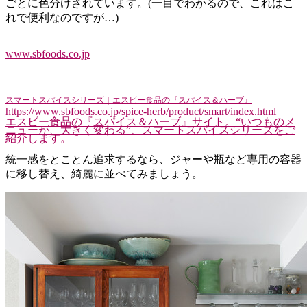
ごとに色分けされています。(一目でわかるので、これはこ
れで便利なのですが…)
www.sbfoods.co.jp
スマートスパイスシリーズ｜エスビー食品の『スパイス＆ハーブ』
https://www.sbfoods.co.jp/spice-herb/product/smart/index.html
エスビー食品の『スパイス＆ハーブ』サイト。“いつものメ
ニューが、大きく変わる”、スマートスパイスシリーズをご
紹介します。
統一感をとことん追求するなら、ジャーや瓶など専用の容器
に移し替え、綺麗に並べてみましょう。