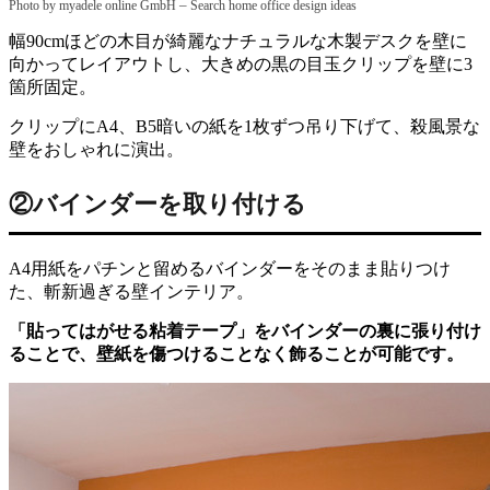
–
Photo by myadele online GmbH
Search home office design ideas
幅90cmほどの木目が綺麗なナチュラルな木製デスクを壁に
向かってレイアウトし、大きめの黒の目玉クリップを壁に3
箇所固定。
クリップにA4、B5暗いの紙を1枚ずつ吊り下げて、殺風景な
壁をおしゃれに演出。
②バインダーを取り付ける
A4用紙をパチンと留めるバインダーをそのまま貼りつけ
た、斬新過ぎる壁インテリア。
「貼ってはがせる粘着テープ」をバインダーの裏に張り付け
ることで、壁紙を傷つけることなく飾ることが可能です。