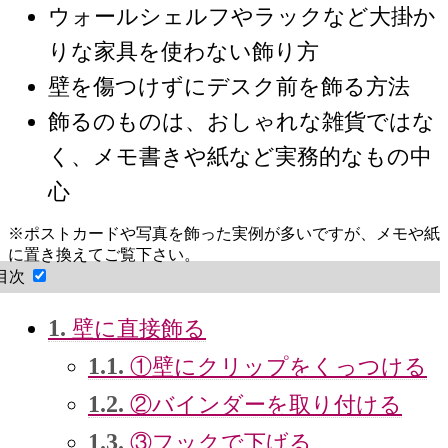
ウォールシェルフやラックなど大掛か
りな家具を使わない飾り方
壁を傷つけずにデスク前を飾る方法
飾るのものは、おしゃれな雑貨ではな
く、メモ書きや紙など実務的なもの中
心
※ポストカードや写真を飾った実例が多いですが、メモや紙
に置き換えてご覧下さい。
目次
1.
壁に直接飾る
1.1.
①壁にクリップをくっつける
1.2.
②バインダーを取り付ける
1.3.
③フックで下げる