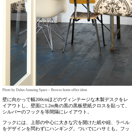
–
Photo by Dulux Amazing Space
Browse home office ideas
壁に向かって幅200cmほどのヴィンテージな木製デスクをレ
イアウトし、壁面に1.2m角の黒の黒板壁紙クロスを貼って、
シルバーのフックを等間隔にレイアウト。
フックには、上部の中心に大きな穴を開けた紙や紐、ラベル
をデザインを問わずにハンギング。ついでにハサミも。フッ