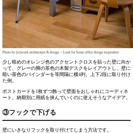
–
Photo by (re)work architecture & design
Look for home office design inspiration
少し暗めのオレンジ色のアクセントクロスを貼った壁に向か
って、グレーの脚の茶色の木製デスクをレイアウトし、壁に
暗い茶色のバインダーを等間隔に横4列、上下2段に取り付け
た例。
ポストカードを1枚ずつ飾って壁面をおしゃれにコーディネ
ート。納期別に用紙を挟んでいくのに使えそうなアイデア。
③フックで下げる
壁にいきなりフックを取り付けてしまう方法です。