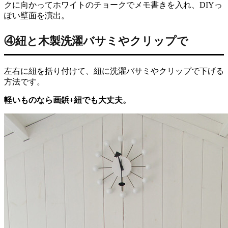
クに向かってホワイトのチョークでメモ書きを入れ、DIYっ
ぽい壁面を演出。
④紐と木製洗濯バサミやクリップで
左右に紐を括り付けて、紐に洗濯バサミやクリップで下げる
方法です。
軽いものなら画鋲+紐でも大丈夫。