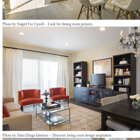
–
Photo by Staged For Upsell
Look for dining room pictures
–
Photo by Alina Druga Interiors
Discover living room design inspiration