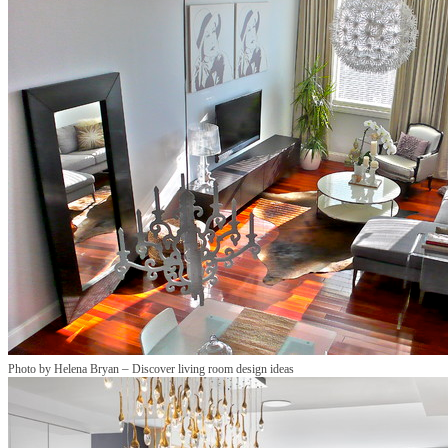
–
Photo by Helena Bryan
Discover living room design ideas