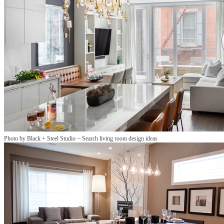
–
Photo by Black + Steel Studio
Search living room design ideas