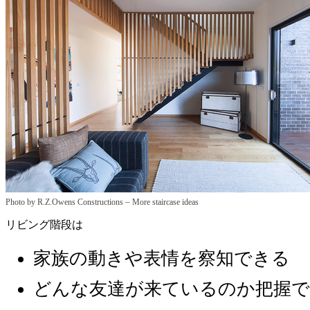
–
Photo by R.Z.Owens Constructions
More staircase ideas
リビング階段は
家族の動きや表情を察知できる
どんな友達が来ているのか把握