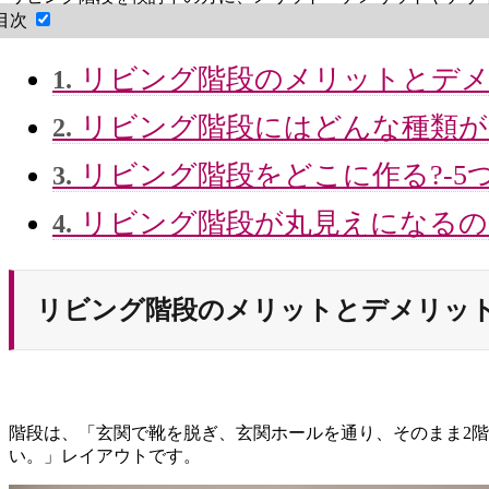
目次
リビング階段のメリットとデ
1.
リビング階段にはどんな種類が
2.
リビング階段をどこに作る?-5
3.
リビング階段が丸見えになるの
4.
リビング階段のメリットとデメリッ
階段は、「玄関で靴を脱ぎ、玄関ホールを通り、そのまま2
い。」レイアウトです。