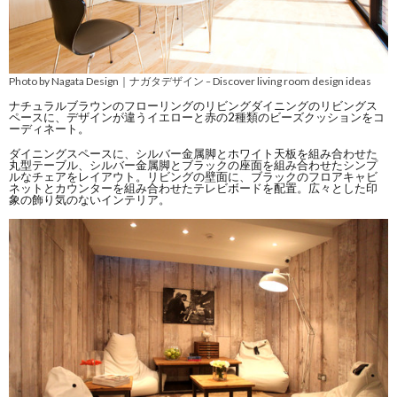
Photo by Nagata Design｜ナガタデザイン
Discover living room design ideas
–
ナチュラルブラウンのフローリングのリビングダイニングのリビングス
ペースに、デザインが違うイエローと赤の2種類のビーズクッションをコ
ーディネート。
ダイニングスペースに、シルバー金属脚とホワイト天板を組み合わせた
丸型テーブル、シルバー金属脚とブラックの座面を組み合わせたシンプ
ルなチェアをレイアウト。リビングの壁面に、ブラックのフロアキャビ
ネットとカウンターを組み合わせたテレビボードを配置。広々とした印
象の飾り気のないインテリア。