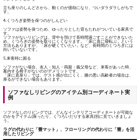
立ち座りのしんどさから、動くのが億劫になり、ついダラダラしがちで
す。
4.くつろぎ姿勢を保つのがしんどい
ソファは姿勢を保つため、ゆったりとした背もたれがついている家具で
す。
ソファがないリビングは、背中を預けて長時間過ごすことができないた
め、くつろぎの姿勢を取りにくくなります。「床に直に寝転ぶ」という
方法もありますが、「床が硬くていたい」など、長時間のくつろぎには
向いていないです。
5.来客時に困る
ソファがない場合、友人・知人・両親・義父母など、来客があった時、
案内する椅子がないのがデメリットです。
「床に直座り」では、ゲスト感が出にくく、膝の悪い高齢者の場合は、
座るができない場合もあります。
ソファなしリビングのアイテム別コーディネート実
例
ソファなしのリビングでは、どんなインテリアコーディネートが可能な
のかをアイテム(座ったり、くつろいだりする家具)別に見ていきましょ
う。
ラグの代わりに「畳マット」、フローリングの代わりに「畳」を活
用したリビング