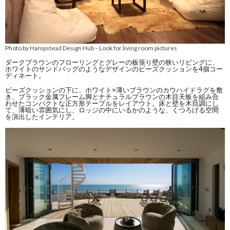
Photo by Hampstead Design Hub
Look for living room pictures
–
ダークブラウンのフローリングとグレーの板張り壁の狭いリビングに、
ホワイトのサンドバッグのようなデザインのビーズクッションを4個コー
ディネート。
ビーズクッションの下に、ホワイト×薄いブラウンのカウハイドラグを敷
き、ブラック金属フレーム脚とナチュラルブラウンの木目天板を組み合
わせたコンパクトな正方形テーブルをレイアウト。床と壁を木目調にし
て、薄暗い雰囲気にし、ロッジの中にいるかのような、くつろげる空間
を演出したインテリア。