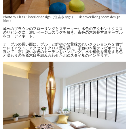
Photo by Class S interior design（住吉さやか）
Discover living room design
–
ideas
薄めのブラウンのフローリングとスモーキーな水色のアクセントクロス
のリビングに、濃いベージュのラグを敷き、茶色の木製長方形テーブル
をコーディネート。
テーブルの長い面に、ブルーと鮮やかな黄緑の丸いクッションを２個ず
つレイアウト。アクセントクロス壁を背に、茶色の木製テレビボードを
置いて、窓に淡い水色のカーテンをハンギング。水や植物を連想する色
と温もりのある木目を組み合わせた北欧スタイルのインテリア。