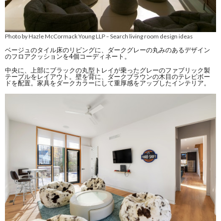
Photo by Hazle McCormack Young LLP
Search living room design ideas
–
ベージュのタイル床のリビングに、ダークグレーの丸みのあるデザイン
のフロアクッションを4個コーディネート。
中央に、上部にブラックの丸型トレイが乗ったグレーのファブリック製
テーブルをレイアウト。壁を背に、ダークブラウンの木目のテレビボー
ドを配置。家具をダークカラーにして重厚感をアップしたインテリア。