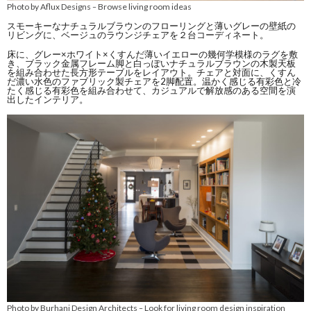
Photo by Aflux Designs
Browse living room ideas
–
スモーキーなナチュラルブラウンのフローリングと薄いグレーの壁紙の
リビングに、ベージュのラウンジチェアを２台コーディネート。
床に、グレー×ホワイト×くすんだ薄いイエローの幾何学模様のラグを敷
き、ブラック金属フレーム脚と白っぽいナチュラルブラウンの木製天板
を組み合わせた長方形テーブルをレイアウト。チェアと対面に、くすん
だ濃い水色のファブリック製チェアを2脚配置。温かく感じる有彩色と冷
たく感じる有彩色を組み合わせて、カジュアルで解放感のある空間を演
出したインテリア。
Photo by Burhani Design Architects
Look for living room design inspiration
–