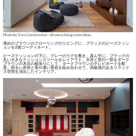
Photo by Treo Construction
Browse living room ideas
–
薄めのブラウンのフローリングのリビングに、ブラックのビーズクッシ
ョンを2個コーディネート。
ビーズクッションの下に、グレーのラグを敷き、真ん中に、ブラックの
丸い大きなクッションスツールをレイアウト。天井と壁の一部をダーク
ブラウンの木目の板張りにして、ダークブラウンのテレビボードを配
置。明るい床色と黒や濃い茶色を組み合わせて、高級感のあるリラック
ス空間を演出したインテリア。