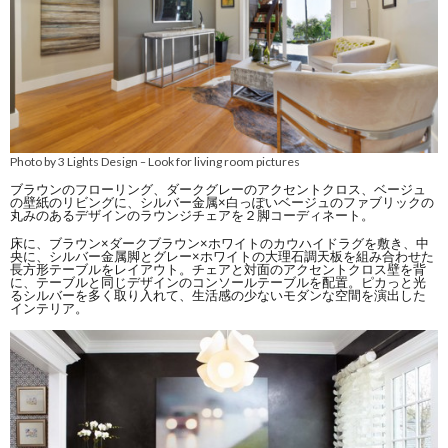
Photo by 3 Lights Design
Look for living room pictures
–
ブラウンのフローリング、ダークグレーのアクセントクロス、ベージュ
の壁紙のリビングに、シルバー金属×白っぽいベージュのファブリックの
丸みのあるデザインのラウンジチェアを２脚コーディネート。
床に、ブラウン×ダークブラウン×ホワイトのカウハイドラグを敷き、中
央に、シルバー金属脚とグレー×ホワイトの大理石調天板を組み合わせた
長方形テーブルをレイアウト。チェアと対面のアクセントクロス壁を背
に、テーブルと同じデザインのコンソールテーブルを配置。ピカっと光
るシルバーを多く取り入れて、生活感の少ないモダンな空間を演出した
インテリア。