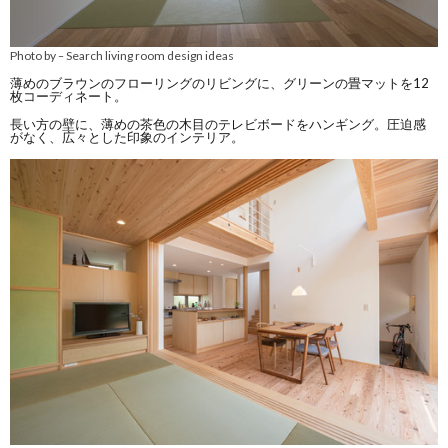
Photo by
Search living room design ideas
–
薄めのブラウンのフローリングのリビングに、グリーンの畳マットを12
枚コーディネート。
長い方の壁に、薄めの茶色の木目のテレビボードをハンギング。圧迫感
がなく、広々とした印象のインテリア。