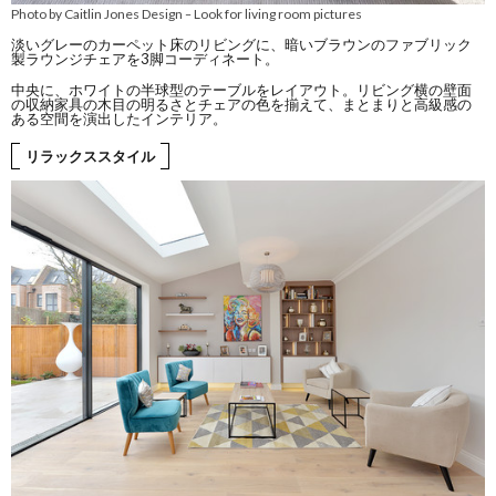
Photo by Caitlin Jones Design
Look for living room pictures
–
淡いグレーのカーペット床のリビングに、暗いブラウンのファブリック
製ラウンジチェアを3脚コーディネート。
中央に、ホワイトの半球型のテーブルをレイアウト。リビング横の壁面
の収納家具の木目の明るさとチェアの色を揃えて、まとまりと高級感の
ある空間を演出したインテリア。
リラックススタイル