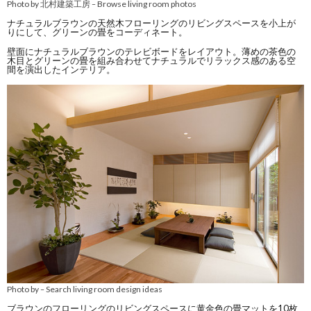
Photo by 北村建築工房
Browse living room photos
–
ナチュラルブラウンの天然木フローリングのリビングスペースを小上が
りにして、グリーンの畳をコーディネート。
壁面にナチュラルブラウンのテレビボードをレイアウト。薄めの茶色の
木目とグリーンの畳を組み合わせてナチュラルでリラックス感のある空
間を演出したインテリア。
Photo by
Search living room design ideas
–
ブラウンのフローリングのリビングスペースに黄金色の畳マットを10枚