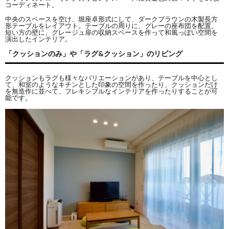
コーディネート。
中央のスペースを空け、堀座卓形式にして、ダークブラウンの木製長方
形テーブルをレイアウト。テーブルの周りに、グレーの座布団を配置。
短い方の壁に、グレージュ扉の収納スペースを作って和風っぽい空間を
演出したインテリア。
「クッションのみ」や「ラグ&クッション」のリビング
クッションもラグも様々なバリエーションがあり、テーブルを中心とし
て、和室のようなキチンとした印象の空間を作ったり、クッションだけ
を無造作に並べて、フレキシブルなインテリアを作ったりすることが可
能です。