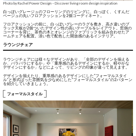
Photo by Rachel Power Design
Discover living room design inspiration
–
白っぽいグレージュのフローリングのリビングに、白っぽく、くすんだ
ベージュの丸いフロアクッションを2個コーディネート。
フロアクッションの前に、白っぽいグレーのラグを敷き、高さ違いのブ
ラック天板が2個ついたデザイン性の高いテーブルをレイアウト。窓側の
コーナーを背に、茶色の木とオレンジのファブリックを組み合わせたア
ームチェアを配置。淡い色で配色した開放感のあるインテリア。
ラウンジチェア
ラウンジチェアには様々なデザインがあり、「全部のデザインを揃える
か、バラバラにするか」や「重厚感のあるデザインにするか、軽やかな
デザインにするか」などによって、リビングの印象が違って見えます。
デザインを揃えたり、重厚感のあるデザインにした“フォーマルスタイ
ル”と形式ばった雰囲気を少なめにした“フォーマルスタイル”の2パターン
を紹介していきましょう。
フォーマルスタイル