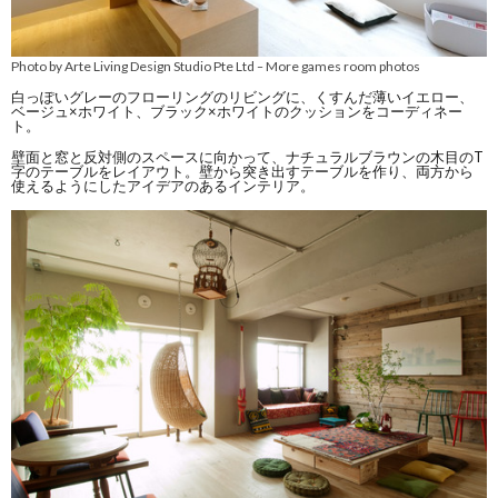
Photo by Arte Living Design Studio Pte Ltd
More games room photos
–
白っぽいグレーのフローリングのリビングに、くすんだ薄いイエロー、
ベージュ×ホワイト、ブラック×ホワイトのクッションをコーディネー
ト。
壁面と窓と反対側のスペースに向かって、ナチュラルブラウンの木目のT
字のテーブルをレイアウト。壁から突き出すテーブルを作り、両方から
使えるようにしたアイデアのあるインテリア。