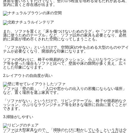
床面を覆い尽くすだけでなく、壁の1/5程度を埋める背もたれがある為、
室内に置くと存在感が出ます。
また、ソファを置くと「床を傷つけないためのラグ」や「ソファ前を快
適に使うためのテーブル」など、ソファ以外の家具も必要となり、必然
的に床面が埋め尽くされた空間になってしまうことも。
「ソファがない」というだけで、空間(床)の中を占める大型のものやアイ
テムが必要なくなり、開放的な印象になります。
ソファの代わりに、椅子や簡易的なクッション、小ぶりなラウンジチェ
ア等を使った場合もソファと比べて、壁面や床の隙間が多く見え、広々
とした印象になります。
2.レイアウトの自由度が高い
ソファは「壁の前」、「入口や窓からの出入りの邪魔にならない場所」
など、置く場所を選ぶ家具です。
「ソファがない」というだけで、リビングテーブル、椅子や簡易的なク
ッション、小ぶりなラウンジチェア等を好きな場所に自由に置くことが
できます。
3.掃除がしやすい
ソファは大型家具なので、「掃除のたびに動かしている」という方は少