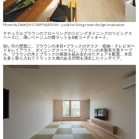
Photo by DAIKEN CORPORATION
Look for living room design inspiration
–
ナチュラルブラウンのフローリングのリビングダイニングのリビングス
ペースに、薄いベージュの畳マットを6枚コーディネート。
短い方の壁面に、ブラウンの木目×ブラックのデスク・収納・テレビボー
ドをレイアウト。ダイニングスペースに、ブラウンの木製長方形テーブ
ル、ブラウンの木とブラックの座面を組み合わせたチェアを配置。木目
を多く取り入れてリラックス感のある空間を演出したインテリア。