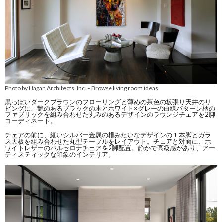
Photo by Hagan Architects, Inc.
Browse living room ideas
–
黒っぽいダークブラウンのフローリングと薄めの茶色の板張り天井のリ
ビングに、艶のあるブラックの木とホワイト×グレーの曲線パターン柄の
ファブリックを組み合わせた丸みのあるデザインのラウンジチェアを2脚
コーディネート。
チェアの前に、細いシルバー金属の柵みたいなデザインの１本脚とガラ
ス天板を組み合わせた丸型テーブルをレイアウト。チェアと対面に、ホ
ワイトレザーのバルセロナチェアを2脚配置。静かで高級感があり、アー
ティスティックな印象のインテリア。