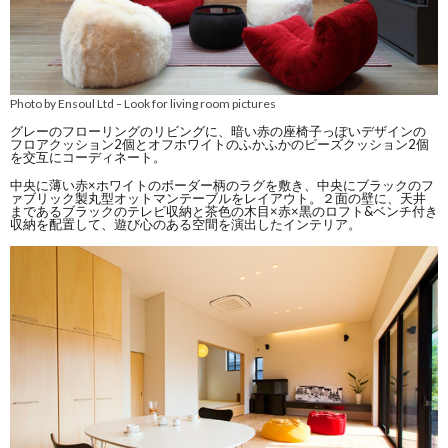
Photo by Ensoul Ltd
Look for living room pictures
–
グレーのフローリングのリビングに、暗い赤の座椅子っぽいデザインの
フロアクッション2個とオフホワイトのふかふかのビーズクッション2個
を交互にコーディネート。
中央に薄い赤×ホワイトのボーダー柄のラグを敷き、中央にブラックのフ
ァブリック製丸型オットマンテーブルをレイアウト。２面の壁に、天井
まであるブラックのテレビ収納と茶色の木目×赤×黒のロフト&ベンチ付き
収納を配置して、遊び心のある空間を演出したインテリア。