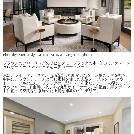
Photo by Duet Design Group
Browse living room photos
–
ブラウンのフローリングのリビングに、ブラックの木×白っぽいグレージ
ュレザーのラウンジチェアを４脚コーディネート。
床に、ライトグレー×グレーの凸凹した細かいパターン柄のラグを敷き、
中央に、ラウンジチェアと同じ素材を使った丸型テーブルをレイアウ
ト。テーブルの上に、ブラックの丸型トレイを乗せ、チェアの隣に、ブ
ラック×ゴールド金属の小ぶりな丸型サイドテーブルを配置。黒をポイン
トに使って空間を引き締めた上質な印象のインテリア。