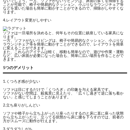
ないでしょう。一方、ソファがないリビングは、床面の多くを掃除する
ことが可能で、椅子や簡易的なクッション、小ぶりなラウンジチェア等
などを置いた場合も簡単に動かすことができるので、掃除がしやすくな
ります。
4.レイアウト変更がしやすい
ソファは一旦場所を決めると、何年もその位置に鎮座している家具にな
ります。
一方、ソファがないリビングは、椅子や簡易的なクッション、小ぶりな
ラウンジチェア等を簡単に動かすことができるので、レイアウトを簡単
に変えることができます。
また、これらのアイテムは軽く、移動も簡単なので、遊びや作業・運動
など、広い床面が必要になった場合も、簡単に広い場所を作ることがで
きます。
5つのデメリット
1.くつろぎ感が少ない
ソファは目にするだけで「くつろぎ」の印象を与える家具です。
ソファがない空間は、殺風景に見えたり、「広々し過ぎて逆に落ち着か
ない」と感じてしまうことがあります。
2.立ち座りがしんどい
ソファや椅子から立ち上がったり座ったりするのと床に直に座った状態
から立ち上がったり、立ってる状態から床に腰を下ろすのでは、前者の
方がスムーズに動作が行えます。
3.ダラダラしがち