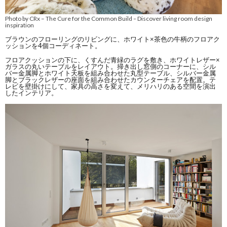
Photo by CRx – The Cure for the Common Build
Discover living room design
–
inspiration
ブラウンのフローリングのリビングに、ホワイト×茶色の牛柄のフロアク
ッションを4個コーディネート。
フロアクッションの下に、くすんだ青緑のラグを敷き、ホワイトレザー×
ガラスの丸いテーブルをレイアウト。掃き出し窓側のコーナーに、シル
バー金属脚とホワイト天板を組み合わせた丸型テーブル、シルバー金属
脚とブラックレザーの座面を組み合わせたカウンターチェアを配置。テ
レビを壁掛けにして、家具の高さを変えて、メリハリのある空間を演出
したインテリア。