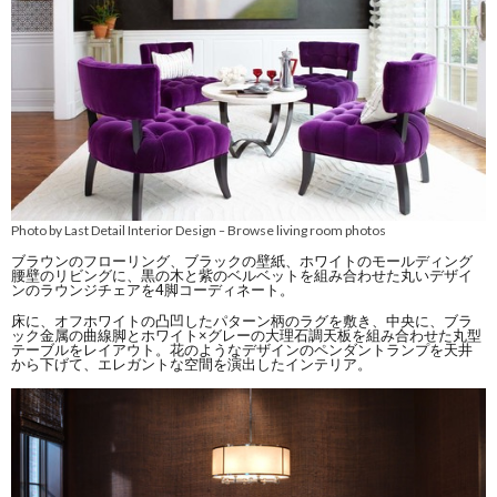
Photo by Last Detail Interior Design
Browse living room photos
–
ブラウンのフローリング、ブラックの壁紙、ホワイトのモールディング
腰壁のリビングに、黒の木と紫のベルベットを組み合わせた丸いデザイ
ンのラウンジチェアを4脚コーディネート。
床に、オフホワイトの凸凹したパターン柄のラグを敷き、中央に、ブラ
ック金属の曲線脚とホワイト×グレーの大理石調天板を組み合わせた丸型
テーブルをレイアウト。花のようなデザインのペンダントランプを天井
から下げて、エレガントな空間を演出したインテリア。