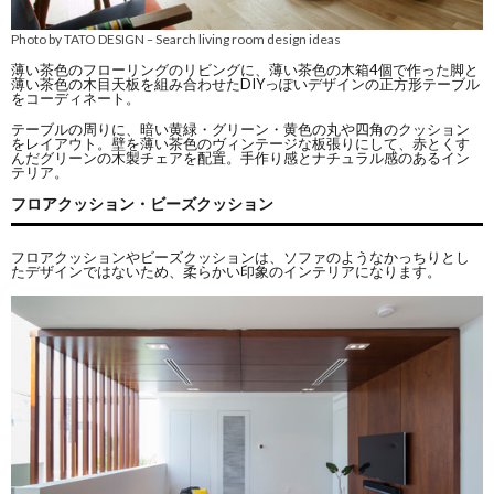
Photo by TATO DESIGN
Search living room design ideas
–
薄い茶色のフローリングのリビングに、薄い茶色の木箱4個で作った脚と
薄い茶色の木目天板を組み合わせたDIYっぽいデザインの正方形テーブル
をコーディネート。
テーブルの周りに、暗い黄緑・グリーン・黄色の丸や四角のクッション
をレイアウト。壁を薄い茶色のヴィンテージな板張りにして、赤とくす
んだグリーンの木製チェアを配置。手作り感とナチュラル感のあるイン
テリア。
フロアクッション・ビーズクッション
フロアクッションやビーズクッションは、ソファのようなかっちりとし
たデザインではないため、柔らかい印象のインテリアになります。