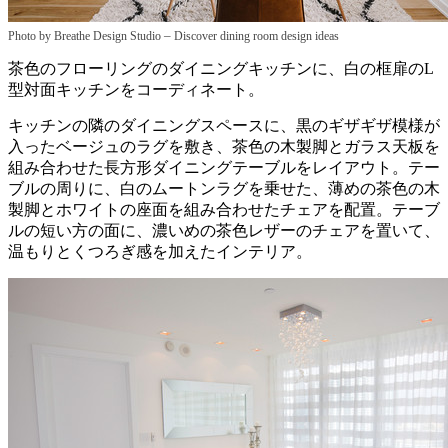
–
Photo by Breathe Design Studio
Discover dining room design ideas
茶色のフローリングのダイニングキッチンに、白の框扉のL
型対面キッチンをコーディネート。
キッチンの隣のダイニングスペースに、黒のギザギザ模様が
入ったベージュのラグを敷き、茶色の木製脚とガラス天板を
組み合わせた長方形ダイニングテーブルをレイアウト。テー
ブルの周りに、白のムートンラグを乗せた、薄めの茶色の木
製脚とホワイトの座面を組み合わせたチェアを配置。テーブ
ルの短い方の面に、濃いめの茶色レザーのチェアを置いて、
温もりとくつろぎ感を加えたインテリア。