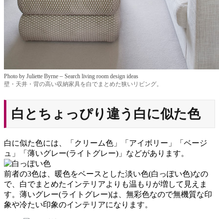
–
Photo by Juliette Byrne
Search living room design ideas
壁・天井・背の高い収納家具を白でまとめた狭いリビング。
白とちょっぴり違う白に似た色
白に似た色には、「クリーム色」「アイボリー」「ベージ
ュ」「薄いグレー(ライトグレー)」などがあります。
前者の3色は、暖色をベースとした淡い色(白っぽい色)なの
で、白でまとめたインテリアよりも温もりが増して見えま
す。薄いグレー(ライトグレー)は、無彩色なので無機質な印
象や冷たい印象のインテリアになります。