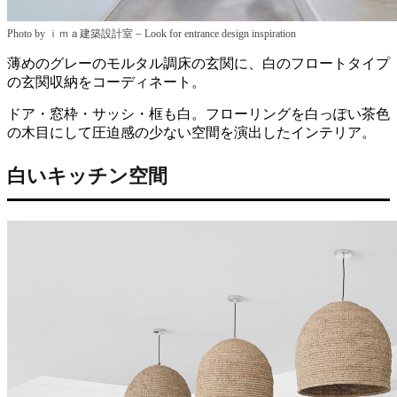
–
Photo by ｉｍａ建築設計室
Look for entrance design inspiration
薄めのグレーのモルタル調床の玄関に、白のフロートタイプ
の玄関収納をコーディネート。
ドア・窓枠・サッシ・框も白。フローリングを白っぽい茶色
の木目にして圧迫感の少ない空間を演出したインテリア。
白いキッチン空間