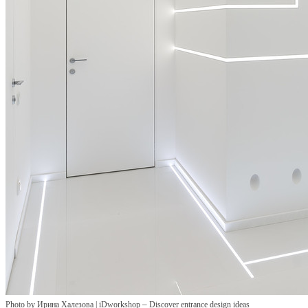
–
Photo by Ирина Халезова | iDworkshop
Discover entrance design ideas