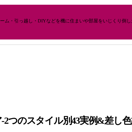
ーム・引っ越し・DIYなどを機に住まいや部屋をいじくり倒
-2つのスタイル別43実例&差し