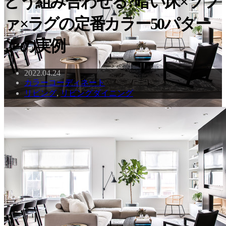
どう組み合わせる?暗い床×ソフ
ァ×ラグの定番カラー50パター
ンの実例
2022.04.24
カラーコーディネート
リビング
,
リビングダイニング