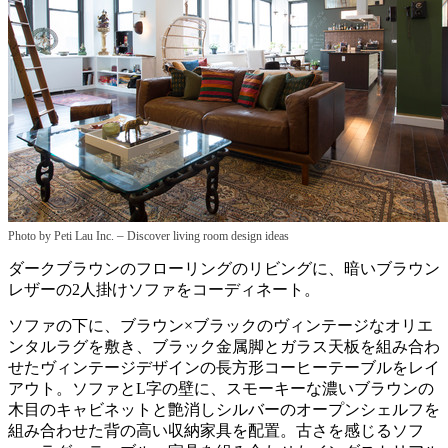
–
Photo by Peti Lau Inc.
Discover living room design ideas
ダークブラウンのフローリングのリビングに、暗いブラウン
レザーの2人掛けソファをコーディネート。
ソファの下に、ブラウン×ブラックのヴィンテージなオリエ
ンタルラグを敷き、ブラック金属脚とガラス天板を組み合わ
せたヴィンテージデザインの長方形コーヒーテーブルをレイ
アウト。ソファとL字の壁に、スモーキーな濃いブラウンの
木目のキャビネットと艶消しシルバーのオープンシェルフを
組み合わせた背の高い収納家具を配置。古さを感じるソフ