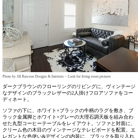
–
Photo by Jill Rawson Designs & Interiors
Look for living room pictures
ダークブラウンのフローリングのリビングに、ヴィンテージ
なデザインのブラックレザーの2人掛けフロアソファをコー
ディネート。
ソファの下に、ホワイト×ブラックの牛柄のラグを敷き、ブ
ラック金属脚とホワイト×グレーの大理石調天板を組み合わ
せた丸型コーヒーテーブルをレイアウト。ソファと対面に、
クリーム色の木目のヴィンテージなテレビボードを配置。エ
レガントな色使い&デザインの内装に、ブラックを取り入れ