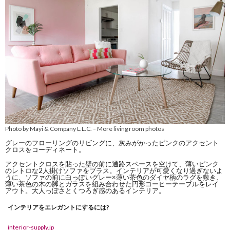
Photo by Mayi & Company L.L.C.
More living room photos
–
グレーのフローリングのリビングに、灰みがかったピンクのアクセント
クロスをコーディネート。
アクセントクロスを貼った壁の前に通路スペースを空けて、薄いピンク
のレトロな2人掛けソファをプラス。インテリアが可愛くなり過ぎないよ
うに、ソファの前に白っぽいグレー×薄い茶色のダイヤ柄のラグを敷き、
薄い茶色の木の脚とガラスを組み合わせた円形コーヒーテーブルをレイ
アウト。大人っぽさとくつろぎ感のあるインテリア。
インテリアをエレガントにするには?
interior-supply.jp