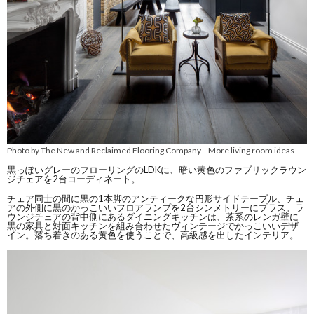
Photo by The New and Reclaimed Flooring Company
More living room ideas
–
黒っぽいグレーのフローリングのLDKに、暗い黄色のファブリックラウン
ジチェアを2台コーディネート。
チェア同士の間に黒の1本脚のアンティークな円形サイドテーブル、チェ
アの外側に黒のかっこいいフロアランプを2台シンメトリーにプラス。ラ
ウンジチェアの背中側にあるダイニングキッチンは、茶系のレンガ壁に
黒の家具と対面キッチンを組み合わせたヴィンテージでかっこいいデザ
イン。落ち着きのある黄色を使うことで、高級感を出したインテリア。