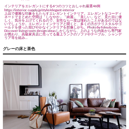
インテリアをエレガントにする6つのコツとおしゃれ厳選46例
https://interior-supply.jp/style/elegant-interior
上品で優雅な印象をもたらすエレガントインテリア。エレガントなコーディ
ネートでまとめた空間は「しなやか」「綺麗」「美しい」など、見た目に優
しく、気分を上げてくれるので、女性なら一度は憧れたことがあるのではな
いでしょうか。エレガントインテリアと聞くと、多くの方がクリスタルやゴ
ールドを使った煌びやかなインテリアを想像しがち。Photo by foley&cox -
Discover living room design ideasしかしながら、上のような内装から専門家
が携わり、高級家具店に売ってる最上ランクのソファやテーブル、シャンデ
リア等を組み...
グレーの床と茶色