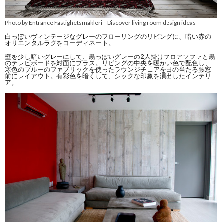
Photo by Entrance Fastighetsmäkleri
Discover living room design ideas
–
白っぽいヴィンテージなグレーのフローリングのリビングに、暗い赤の
オリエンタルラグをコーディネート。
壁を少し暗いグレーにして、黒っぽいグレーの2人掛けフロアソファと黒
のテレビボードを対面にプラス。リビングの中央を暖かい色で配色し、
寒色のブルーのファブリックを使ったラウンジチェアを日の当たる腰窓
前にレイアウト。有彩色を暗くして、シックな印象を演出したインテリ
ア。