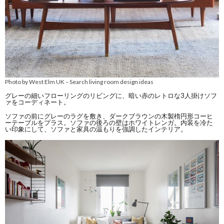
Photo by West Elm UK
Search living room design ideas
–
グレーの細いフローリングのリビングに、暗い赤のレトロな3人掛けソフ
ァをコーディネート。
ソファの前にグレーのラグを敷き、ダークブラウンの木製楕円形コーヒ
ーテーブルをプラス。ソファの後ろの壁はホワイトレンガ。内装を冷た
い印象にして、ソファと家具の温もりを強調したインテリア。