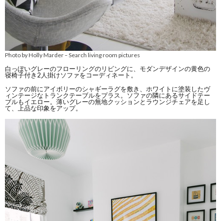
Photo by Holly Marder
Search living room pictures
–
白っぽいグレーのフローリングのリビングに、モダンデザインの黄色の
寝椅子付き2人掛けソファをコーディネート。
ソファの前にアイボリーのシャギーラグを敷き、ホワイトに塗装したヴ
ィンテージなトランクテーブルをプラス。ソファの隣にあるサイドテー
ブルもイエロー。薄いグレーの無地クッションとラウンジチェアを足し
て、上品な印象をアップ。