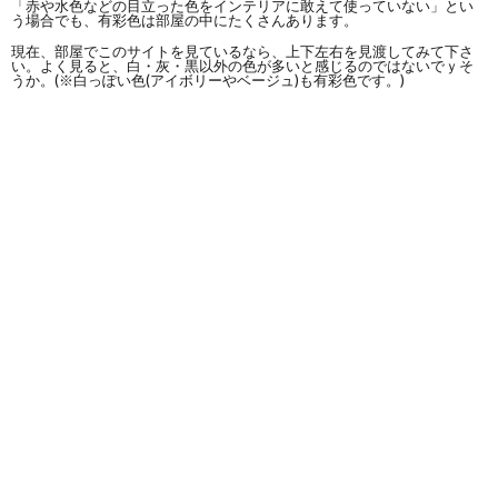
「赤や水色などの目立った色をインテリアに敢えて使っていない」とい
う場合でも、有彩色は部屋の中にたくさんあります。
現在、部屋でこのサイトを見ているなら、上下左右を見渡してみて下さ
い。よく見ると、白・灰・黒以外の色が多いと感じるのではないでｙそ
うか。(※白っぽい色(アイボリーやベージュ)も有彩色です。)