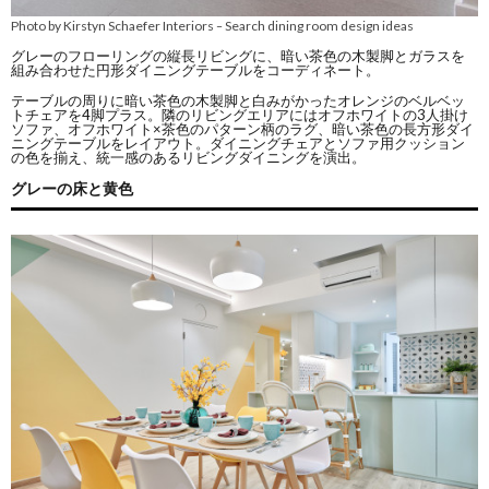
Photo by Kirstyn Schaefer Interiors
Search dining room design ideas
–
グレーのフローリングの縦長リビングに、暗い茶色の木製脚とガラスを
組み合わせた円形ダイニングテーブルをコーディネート。
テーブルの周りに暗い茶色の木製脚と白みがかったオレンジのベルベッ
トチェアを4脚プラス。隣のリビングエリアにはオフホワイトの3人掛け
ソファ、オフホワイト×茶色のパターン柄のラグ、暗い茶色の長方形ダイ
ニングテーブルをレイアウト。ダイニングチェアとソファ用クッション
の色を揃え、統一感のあるリビングダイニングを演出。
グレーの床と黄色