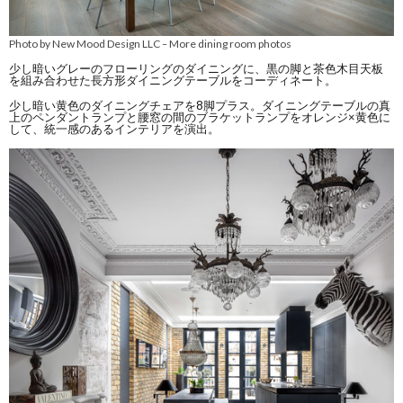
Photo by New Mood Design LLC
More dining room photos
–
少し暗いグレーのフローリングのダイニングに、黒の脚と茶色木目天板
を組み合わせた長方形ダイニングテーブルをコーディネート。
少し暗い黄色のダイニングチェアを8脚プラス。ダイニングテーブルの真
上のペンダントランプと腰窓の間のブラケットランプをオレンジ×黄色に
して、統一感のあるインテリアを演出。