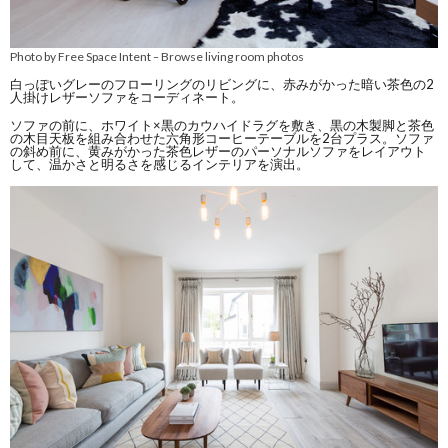
Photo by Free Space Intent
Browse living room photos
–
白っぽいグレーのフローリングのリビングに、赤みがかった暗い茶色の2
人掛けレザーソファをコーディネート。
ソファの前に、ホワイト×黒のカウハイドラグを敷き、黒の木製脚と茶色
の木目天板を組み合わせた六角形コーヒーテーブルを2台プラス。ソファ
の斜め前に、黄みがかった茶色レザーのパーソナルソファをレイアウト
して、温かさと明るさを感じるインテリアを演出。