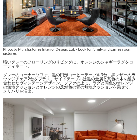
Photo by Marsha Jones Interior Design, Ltd.
Look for family and games room
–
pictures
暗いグレーのフローリングのリビングに、オレンジのシャギーラグをコ
ーディネート。
グレーのコーナーソファ、黒の円形コーヒーテーブル3台、黒レザーのラ
ウンジチェア2台をプラス。サイドテーブルは黒の金属と茶色の木を組み
合わせたヴィンテージデザイン。ソファの上に、ラグと同色のオレンジ
の無地クッションとオレンジの反対色の青の無地クッションを乗せて、
メリハリを演出。