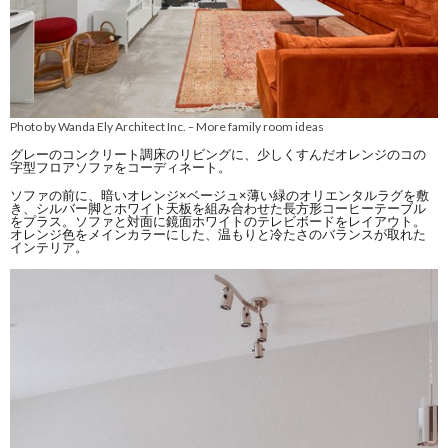
Photo by Wanda Ely Architect Inc.
More family room ideas
–
グレーのコンクリート調床のリビングに、少しくすんだオレンジのコの
字型フロアソファをコーディネート。
ソファの前に、暗いオレンジ×ベージュ×薄い緑のオリエンタルラグを敷
き、シルバー脚とホワイト天板を組み合わせた長方形コーヒーテーブル
をプラス。ソファと対面に鏡面ホワイトのテレビボードをレイアウト。
オレンジ色をメインカラーにした、温もりと冷たさのバランスが取れた
インテリア。