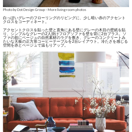
Photo by Dot Design Group
More living room photos
–
白っぽいグレーのフローリングのリビングに、少し暗い赤のアクセント
クロスをコーディネート。
アクセントクロスを貼った壁と直角にある壁にグレーの木目の壁紙を貼
り、シンプルなグレーの2人掛けフロアソファを壁を背に2台プラス。ソ
ファの前にベージュの自然素材のラグを敷き、グレーのコンクリートみ
たいな天板の正方形コーヒーテーブルを2台レイアウト。冷たさを感じる
空間を赤とベージュで温もりアップ。