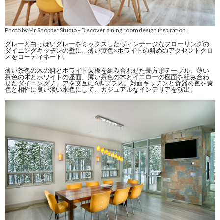
Photo by Mr Shopper Studio
Discover dining room design inspiration
–
グレーと白っぽいグレーをミックスしたヴィンテージなフローリングの
ダイニングキッチンの壁に、薄い黄色×ホワイトの斜めのアクセントクロ
スをコーディネート。
薄い茶色の木の脚とホワイト天板を組み合わせた長方形テーブル、薄い
茶色の木とホワイトの座面、薄い茶色の木とイエローの座面を組み合わ
せたダイニングチェアを交互に6脚プラス。対面キッチンと食器の色を黄
色と相性に良い淡い水色にして、カジュアルなインテリアを演出。