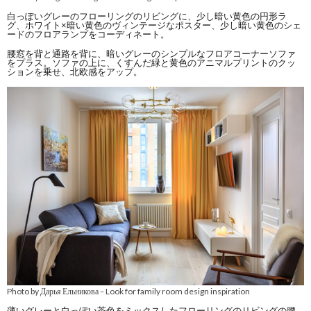
白っぽいグレーのフローリングのリビングに、少し暗い黄色の円形ラ
グ、ホワイト×暗い黄色のヴィンテージなポスター、少し暗い黄色のシェ
ードのフロアランプをコーディネート。
腰窓を背と通路を背に、暗いグレーのシンプルなフロアコーナーソファ
をプラス。ソファの上に、くすんだ緑と黄色のアニマルプリントのクッ
ションを乗せ、北欧感をアップ。
Photo by Дарья Ельникова
Look for family room design inspiration
–
薄いグレーと白っぽい茶色をミックスしたフローリングのリビングの腰