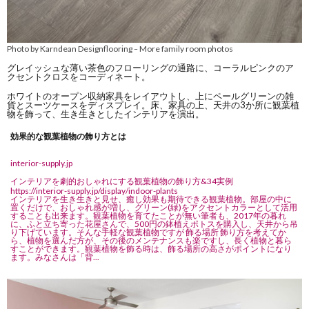
Photo by Karndean Designflooring
More family room photos
–
グレイッシュな薄い茶色のフローリングの通路に、コーラルピンクのア
クセントクロスをコーディネート。
ホワイトのオープン収納家具をレイアウトし、上にペールグリーンの雑
貨とスーツケースをディスプレイ。床、家具の上、天井の3か所に観葉植
物を飾って、生き生きとしたインテリアを演出。
効果的な観葉植物の飾り方とは
interior-supply.jp
インテリアを劇的おしゃれにする観葉植物の飾り方&34実例
https://interior-supply.jp/display/indoor-plants
インテリアを生き生きと見せ、癒し効果も期待できる観葉植物。部屋の中に
置くだけで、おしゃれ感が増し、グリーン(緑)をアクセントカラーとして活用
することも出来ます。観葉植物を育てたことが無い筆者も、2017年の暮れ
に、ふと立ち寄った花屋さんで、500円の鉢植えポトスを購入し、天井から吊
り下げています。そんな手軽な観葉植物ですが 飾る場所 飾り方を考えてか
ら、植物を選んだ方が、その後のメンテナンスも楽ですし、長く植物と暮ら
すことができます。観葉植物を飾る時は、飾る場所の高さがポイントになり
ます。みなさんは「背...