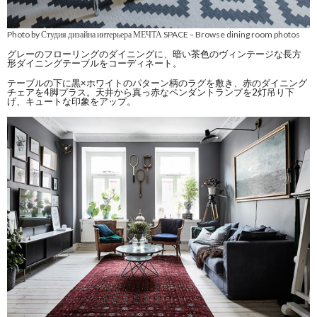
Photo by Студия дизайна интерьера МЕЧТА SPACE
Browse dining room photos
–
グレーのフローリングのダイニングに、暗い茶色のヴィンテージな長方
形ダイニングテーブルをコーディネート。
テーブルの下に黒×ホワイトのパターン柄のラグを敷き、赤のダイニング
チェアを4脚プラス。天井から真っ赤なペンダントランプを2灯吊り下
げ、キュートな印象をアップ。