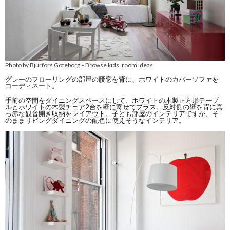
Photo by Bjurfors Göteborg
Browse kids’ room ideas
–
グレーのフローリングの部屋の腰窓を背に、ホワイトのカバーソファを
コーディネート。
手前の空間をダイニングスペースにして、ホワイトの木製正方形テーブ
ルとホワイトの木製チェア2台を壁に寄せてプラス。反対側の壁を背に真
っ赤な観音開き収納をレイアウト。子ども部屋のインテリアですが、そ
のままリビングダイニングの配色に使えそうなインテリア。