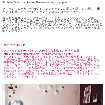
Photo by Optimise Home
Browse dining room photos
–
グレーのフローリングのダイニングキッチンの間口が狭い方の壁に、床
色よりも暗いグレーのアクセントクロスをコーディネート。
真っ白な丸角ダイニングテーブル、くすんだピンクのダイニングチェ
ア、暗い赤のアームチェア、グレーのラグをプラス。壁面にくすんだピ
ンクのクッションと暗い赤の引き出し&オープンラックを組み合わせた収
納付ベンチをレイアウト。灰みがかったピンクの使い方がキュートな北
欧インテリア。
interior-supply.jp
グレイッシュトーンでセンスUP!上品な北欧インテリア41選
https://interior-supply.jp/color-coordinate/grayish-color
赤・オレンジ・黄色・青など、インテリアに挿し色を使う時は、なるべく
「鮮やかで目立つ色を選ぶと良い」とされています。その理由は、挿し色の
効果でインテリアがグンとおしゃれに見えるからです。しかしながら、メイ
ンカラーをグレー系でまとめた寂しげな北欧インテリアの場合、鮮やかな色
を使うと、カジュアルな雰囲気が出てしまい、はかなげな北欧テイストをぶ
ち壊してしまうことがあります。ソファ、ラグ、カーテンなどをグレー・
黒・ホワイトの無彩色系でまとめた北欧インテリアは、『ライトグレイッシ
ュトーン』『グレイッシュ...