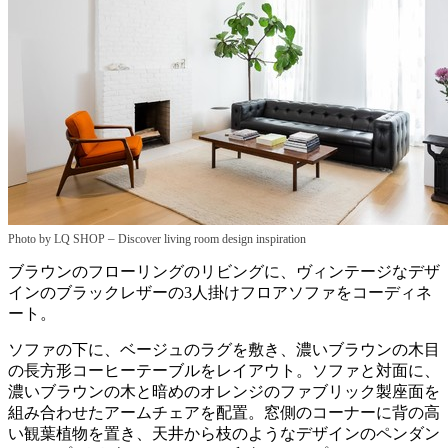
–
Photo by LQ SHOP
Discover living room design inspiration
ブラウンのフローリングのリビングに、ヴィンテージなデザ
インのブラックレザーの3人掛けフロアソファをコーディネ
ート。
ソファの下に、ベージュのラグを敷き、濃いブラウンの木目
の長方形コーヒーテーブルをレイアウト。ソファと対面に、
濃いブラウンの木と暗めのオレンジのファブリック製座面を
組み合わせたアームチェアを配置。窓側のコーナーに背の高
い観葉植物を置き、天井から枝のようなデザインのペンダン