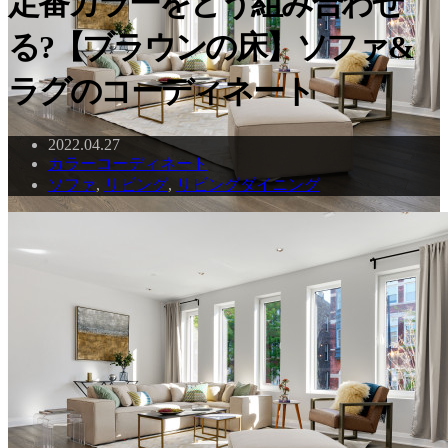
定番カラーをどう組み合わせ
る?【ブラウンの床】ソファ&
ラグのコーディネート
2022.04.27
カラーコーディネート
ソファ
,
リビング
,
リビングダイニング