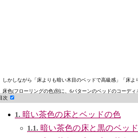
しかしながら「床よりも暗い木目のベッドで高級感」「床よ
床色(フローリングの色)別に、6パターンのベッドのコーデ
目次
暗い茶色の床とベッドの色
1.
暗い茶色の床と黒のベッ
1.1.