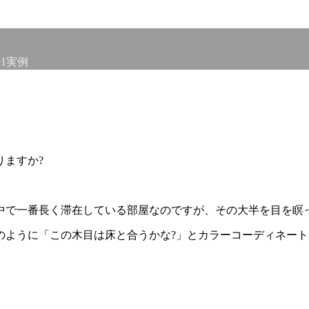
1実例
りますか?
中で一番長く滞在している部屋なのですが、その大半を目を瞑
のように「この木目は床と合うかな?」とカラーコーディネー