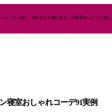
ーム・引っ越し・DIYなどを機に住まいや部屋をいじくり倒
ーン寝室おしゃれコーデ91実例