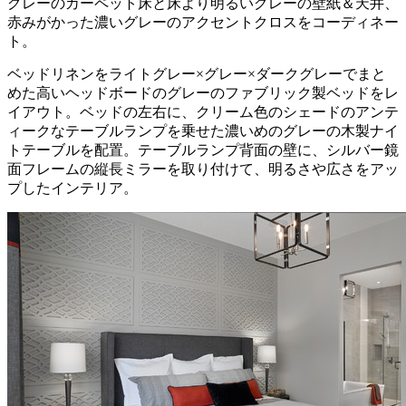
グレーのカーペット床と床より明るいグレーの壁紙＆天井、
赤みがかった濃いグレーのアクセントクロスをコーディネー
ト。
ベッドリネンをライトグレー×グレー×ダークグレーでまと
めた高いヘッドボードのグレーのファブリック製ベッドをレ
イアウト。ベッドの左右に、クリーム色のシェードのアンテ
ィークなテーブルランプを乗せた濃いめのグレーの木製ナイ
トテーブルを配置。テーブルランプ背面の壁に、シルバー鏡
面フレームの縦長ミラーを取り付けて、明るさや広さをアッ
プしたインテリア。