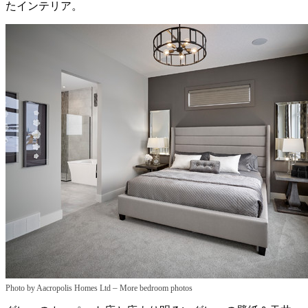
たインテリア。
–
Photo by Aacropolis Homes Ltd
More bedroom photos