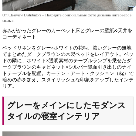
– Находите оригинальные фото дизайна интерьеров:
От: Clearview Distributors
спальни
赤みがかったグレーのカーペット床とグレーの壁紙&天井を
コーディネート。
ベッドリネンをグレー×ホワイトの花柄、濃いグレーの無地
でまとめたダークブラウンの木製ベッドをレイアウト。ベッ
ドの隣に、ホワイト×透明素材のテーブルランプを乗せたダ
ークブラウンのキャビネット×シルバー鏡面引き出しのナイ
トテーブルを配置。カーテン・アート・クッション（枕）で
暗めの赤を加え、スタイリッシュな印象をアップしたインテ
リア。
グレーをメインにしたモダンス
タイルの寝室インテリア