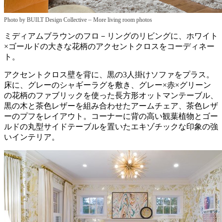
–
Photo by BUILT Design Collective
More living room photos
ミディアムブラウンのフロ－リングのリビングに、ホワイト
×ゴールドの大きな花柄のアクセントクロスをコーディネー
ト。
アクセントクロス壁を背に、黒の3人掛けソファをプラス。
床に、グレーのシャギーラグを敷き、グレー×赤×グリーン
の花柄のファブリックを使った長方形オットマンテーブル、
黒の木と茶色レザーを組み合わせたアームチェア、茶色レザ
ーのプフをレイアウト。コーナーに背の高い観葉植物とゴー
ルドの丸型サイドテーブルを置いたエキゾチックな印象の強
いインテリア。