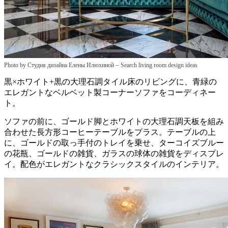
–
Photo by Студия дизайна Елены Илюхиной
Search living room design ideas
黒×ホワイト+黒の大理石調タイル床のリビングに、青緑の
エレガントなベルベット製コーナーソファをコーディネー
ト。
ソファの前に、ゴールド脚とホワイトの大理石調天板を組み
合わせた長方形コーヒーテーブルをプラス。テーブルの上
に、ゴールドの取っ手付のトレイを乗せ、ターコイズブルー
の花瓶、ゴールドの雑貨、ガラスの球体の雑貨をディスプレ
イ。配色がエレガントなクラシックスタイルのインテリア。