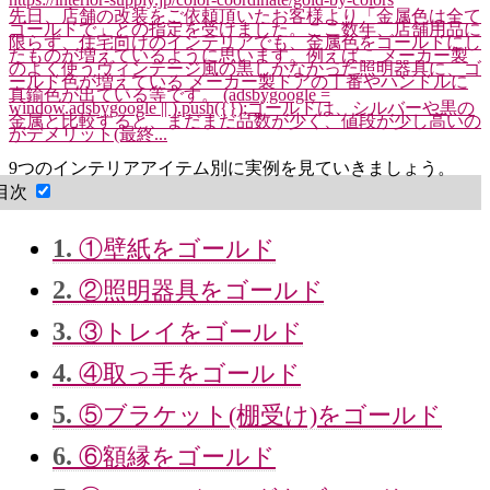
先日、店舗の改装をご依頼頂いたお客様より「金属色は全て
ゴールドで」との指定を受けました。ここ数年、店舗用品に
限らず、住宅向けのインテリアでも、金属色をゴールドにし
たものが増えているように思います。例えば、 メーカー製
のよく使うヴィンテージ風の黒しかなかった照明器具に、ゴ
ールド色が増えている メーカー製ドアの丁番やハンドルに
真鍮色が出ている等です。 (adsbygoogle =
window.adsbygoogle || ).push({});ゴールドは、シルバーや黒の
金属と比較すると、まだまだ品数が少く、値段が少し高いの
がデメリット(最終...
9つのインテリアアイテム別に実例を見ていきましょう。
目次
1.
①壁紙をゴールド
2.
②照明器具をゴールド
3.
③トレイをゴールド
4.
④取っ手をゴールド
5.
⑤ブラケット(棚受け)をゴールド
6.
⑥額縁をゴールド