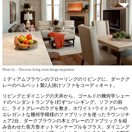
–
Photo by
Discover living room design inspiration
ミディアムブラウンのフローリングのリビングに、ダークグ
レーのベルベット製2人掛けソファをコーディネート。
リビングとダイニングの天井から、ゴールドの幾何学シェー
ドのペンダントランプを1灯ずつハンギング。ソファの前
に、ライトグレーのラグを敷き、ホワイト×ライトグレーの
エレガントな幾何学模様のファブリックを使ったラウンジチ
ェア2台、ダークブラウンの木とグレーのファブリックを組
み合わせた長方形オットマンテーブルをプラス。ダイニング