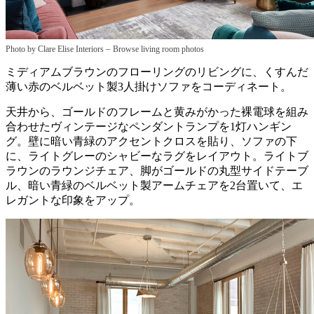
–
Photo by Clare Elise Interiors
Browse living room photos
ミディアムブラウンのフローリングのリビングに、くすんだ
薄い赤のベルベット製3人掛けソファをコーディネート。
天井から、ゴールドのフレームと黄みがかった裸電球を組み
合わせたヴィンテージなペンダントランプを1灯ハンギン
グ。壁に暗い青緑のアクセントクロスを貼り、ソファの下
に、ライトグレーのシャビーなラグをレイアウト。ライトブ
ラウンのラウンジチェア、脚がゴールドの丸型サイドテーブ
ル、暗い青緑のベルベット製アームチェアを2台置いて、エ
レガントな印象をアップ。