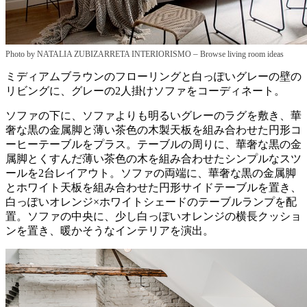
–
Photo by NATALIA ZUBIZARRETA INTERIORISMO
Browse living room ideas
ミディアムブラウンのフローリングと白っぽいグレーの壁の
リビングに、グレーの2人掛けソファをコーディネート。
ソファの下に、ソファよりも明るいグレーのラグを敷き、華
奢な黒の金属脚と薄い茶色の木製天板を組み合わせた円形コ
ーヒーテーブルをプラス。テーブルの周りに、華奢な黒の金
属脚とくすんだ薄い茶色の木を組み合わせたシンプルなスツ
ールを2台レイアウト。ソファの両端に、華奢な黒の金属脚
とホワイト天板を組み合わせた円形サイドテーブルを置き、
白っぽいオレンジ×ホワイトシェードのテーブルランプを配
置。ソファの中央に、少し白っぽいオレンジの横長クッショ
ンを置き、暖かそうなインテリアを演出。