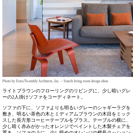
–
Photo by Estes/Twombly Architects, Inc.
Search living room design ideas
ライトブラウンのフローリングのリビングに、少し暗いグレ
ーの2人掛けソファをコーディネート。
ソファの下に、ソファよりも明るいグレーのシャギーラグを
敷き、明るい茶色の木とミディアムブラウンの木目をミック
スした長方形コーヒーテーブルをプラス。テーブルの横に、
少し暗く赤みがかったオレンジでペイントした木製チェアを
置き、ソファの上に、少し暗めのオレンジの横長クッション