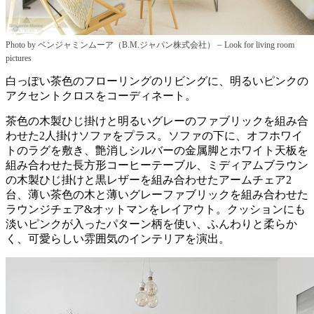
–
Photo by ベンジャミンムーア（B.M.ジャパン株式会社）
Look for living room
pictures
白っぽい茶色のフローリングのリビングに、明るいピンクの
アクセントクロスをコーディネート。
茶色の木製ひじ掛けと明るいグレーのファブリックを組み合
わせた2人掛けソファをプラス。ソファの下に、オフホワイ
トのラグを敷き、艶消しシルバーの金属脚とホワイト天板を
組み合わせた長方形コーヒーテーブル、ミディアムブラウン
の木製ひじ掛けと黒レザーを組み合わせたアームチェア2
台、薄い茶色の木と薄いグレーファブリックを組み合わせた
ラウンジチェア&オットマンをレイアウト。クッションにも
淡いピンクが入ったパターン柄を使い、ふんわりと柔らか
く、可愛らしい雰囲気のインテリアを演出。