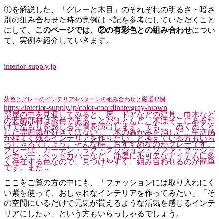
①を解説した、「グレーと木目」のそれぞれの明るさ・暗さ
別の組み合わせた時の実例は下記を参考にしていただくこと
にして、
このページでは、②の有彩色との組み合わせ
につい
て、実例を紹介していきます。
interior-supply.jp
茶色とグレーのインテリア9パターンの組み合わせと厳選42例
https://interior-supply.jp/color-coordinate/gray-brown
部屋の中を見渡してみると、床、ドアなどの建具、巾木など
の装飾部材は茶色であることがほとんど。木はそこにあるだ
けで温もりを感じる空間を演出します。でも、「ぬくぬくと
した雰囲気が好きではない」「木の温かみを消した、生活感
が程よく残るインテリアを作りたい」と考えている方もいら
っしゃるでしょう。そんな時、おすすめなのがグレーです。
グレーは、カーテン・ラグ・クッション・ソファ・クッショ
ンカバー・ベッドカバーなど、部屋に不可欠なアイテムに多
く存在する色なので、見つけやすく、組み合わせるのが簡単
です。また...
ここをご覧の方の中にも、「ファッションには取り入れにく
い紫を使って、おしゃれなインテリアを作ってみたい」「そ
の空間にいるだけで元気が貰えるような活気を感じるインテ
リアにしたい」という方もいらっしゃるでしょう。