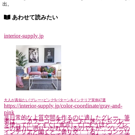
出。
あわせて読みたい
interior-supply.jp
大人が真似たい!グレー×ピンク9パターン&インテリア実例47選
https://interior-supply.jp/color-coordinate/gray-and-
pink
非日常的な上質空間を作るのに適したグレー。筆
者は、「カラーコーディネートに迷ったらグレー
を使って!!」とすぐに進言してしまうほど、グレ
ーの魅力に憑りつかれているのですが、グレーの
インテリアと聞くと「曇り空」「石」「コンクリ