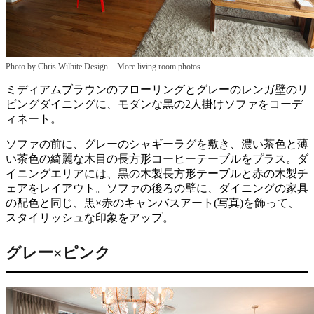
–
Photo by Chris Wilhite Design
More living room photos
ミディアムブラウンのフローリングとグレーのレンガ壁のリ
ビングダイニングに、モダンな黒の2人掛けソファをコーデ
ィネート。
ソファの前に、グレーのシャギーラグを敷き、濃い茶色と薄
い茶色の綺麗な木目の長方形コーヒーテーブルをプラス。ダ
イニングエリアには、黒の木製長方形テーブルと赤の木製チ
ェアをレイアウト。ソファの後ろの壁に、ダイニングの家具
の配色と同じ、黒×赤のキャンバスアート(写真)を飾って、
スタイリッシュな印象をアップ。
グレー×ピンク