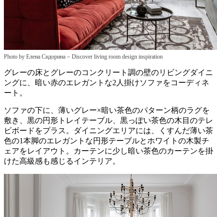
–
Photo by Елена Сидорина
Discover living room design inspiration
グレーの床とグレーのコンクリート調の壁のリビングダイニ
ングに、暗い赤のエレガントな2人掛けソファをコーディネ
ート。
ソファの下に、薄いグレー×暗い茶色のパターン柄のラグを
敷き、黒の円形トレイテーブル、黒っぽい茶色の木目のテレ
ビボードをプラス。ダイニングエリアには、くすんだ薄い茶
色の1本脚のエレガントな円形テーブルとホワイトの木製チ
ェアをレイアウト。カーテンに少し暗い茶色のカーテンを掛
けた高級感も感じるインテリア。