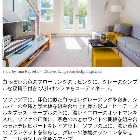
–
Photo by Turn Key &Co
Discover living room design inspiration
白っぽい茶色のフローリングのリビングに、グレーのシンプ
ルな寝椅子付き2人掛けソファをコーディネート。
ソファの下に、床色に似た白っぽいグレーのラグを敷き、シ
ルバーの金属と黒天板を組み合わせた長方形コーヒーテーブ
ルをプラス。テーブルの下に、濃いイエローのオットマンを
入れ、ソファの正面に、茶色の木とホワイトの棚板を組み合
わせたテレビボードをレイアウト。ソファの上に、濃い黄色
のブランケットを垂らし、グレーの無地クッションを乗せ
て、エレガントな印象をアップ。