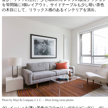
を等間隔に3個レイアウト。サイドテーブルも少し暗い茶色
の木目にして、リラックス感のあるインテリアを演出。
–
Photo by Mayi & Company L.L.C.
More living room photos
グレイッシュな薄い茶色のフローリングのリビングに、グレ