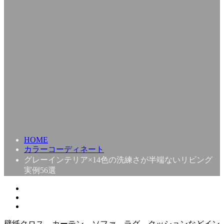
HOME
カラーコーディネート
グレーインテリア×14色の洗練さが半端ないリビング
実例56選
壁紙クロス、カーテン、ソファ、ラグ、クッションなどイン