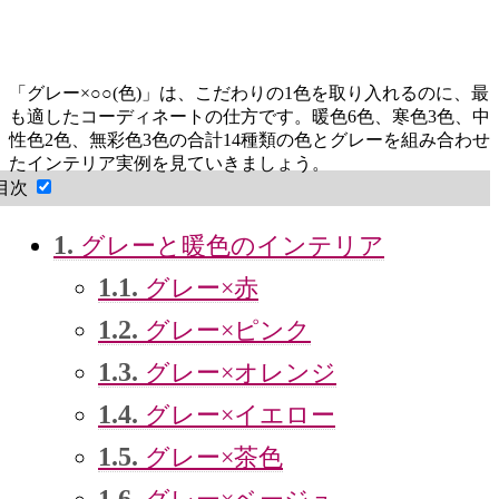
「グレー×○○(色)」は、こだわりの1色を取り入れるのに、最
も適したコーディネートの仕方です。暖色6色、寒色3色、中
性色2色、無彩色3色の合計14種類の色とグレーを組み合わせ
たインテリア実例を見ていきましょう。
目次
1.
グレーと暖色のインテリア
1.1.
グレー×赤
1.2.
グレー×ピンク
1.3.
グレー×オレンジ
1.4.
グレー×イエロー
1.5.
グレー×茶色
1.6.