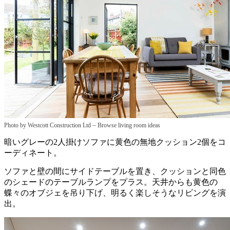
–
Photo by Westcott Construction Ltd
Browse living room ideas
暗いグレーの2人掛けソファに黄色の無地クッション2個をコ
ーディネート。
ソファと壁の間にサイドテーブルを置き、クッションと同色
のシェードのテーブルランプをプラス。天井からも黄色の
蝶々のオブジェを吊り下げ、明るく楽しそうなリビングを演
出。