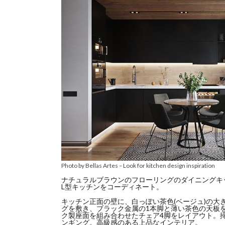
Photo by Bellas Artes
–
Look for kitchen design inspiration
ナチュラルブラウンのフローリングのダイニングキ
L型キッチンをコーディネート。
キッチン正面の壁に、白っぽい茶色(ベージュ)の大
グを敷き、ブラック金属の1本脚と薄い茶色の天板
ク製座面を組み合わせたチェア4脚をレイアウト。
ンギング。高級感のある上品なインテリア。