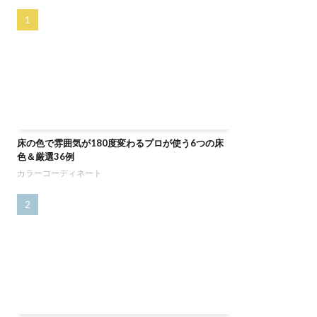
床の色で雰囲気が180度変わるプロが使う6つの床
色＆厳選36例
カラーコーディネート