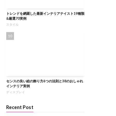
トレンドを網羅した最新インテリアテイスト19種類
&厳選70実例
スタイル
センスの良い絵の飾り方6つの法則と38のおしゃれ
インテリア実例
ディスプレイ
Recent Post