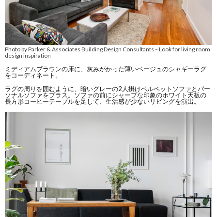
Photo by Parker & Associates Building Design Consultants
Look for living room
–
design inspiration
ミディアムブラウンの床に、灰みがかった薄いベージュのシャギーラグ
をコーディネート。
ラグの周りを囲むように、暗いグレーの2人掛けベルベットソファとパー
ソナルソファをプラス。ソファの前にシャープな印象のホワイト天板の
長方形コーヒーテーブルを足して、生活感が少ないリビングを演出。