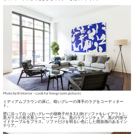
Photo by B Interior
Look for living room pictures
–
ミディアムブラウンの床に、暗いグレーの薄手のラグをコーディネー
ト。
壁に沿って白っぽいグレーの寝椅子付き3人掛けソファをレイアウトし、
黒ガラスの長方形コーヒーテーブル、黒のラウンジチェア、黒の円形サ
イドテーブルをプラス。ソファだけを明るい色にした開放感のあるイン
テリア。