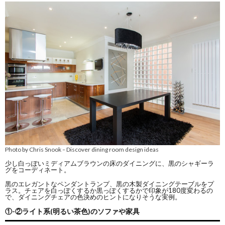
Photo by Chris Snook
Discover dining room design ideas
–
少し白っぽいミディアムブラウンの床のダイニングに、黒のシャギーラ
グをコーディネート。
黒のエレガントなペンダントランプ、黒の木製ダイニングテーブルをプ
ラス。チェアを白っぽくするか黒っぽくするかで印象が180度変わるの
で、ダイニングチェアの色決めのヒントになりそうな実例。
①-②ライト系(明るい茶色)のソファや家具