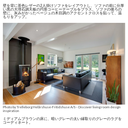
壁を背に茶色レザーの2人掛けソファをレイアウトし、ソファの前に分厚
い黒の大理石調天板の円形コーヒーテーブルをプラス。ソファの後ろの
壁に、灰みがかったベージュの木目調のアクセントクロスを貼って、温
もりをアップ。
Photo by Trelleborg Helårshuse-Fritidshuse A/S
Discover living room design
–
inspiration
ミディアムブラウンの床に、暗いグレーの太い縁取りのグレーのラグを
コーディネート。