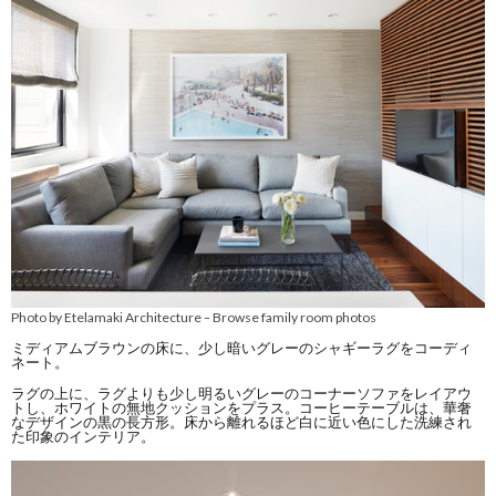
Photo by Etelamaki Architecture
Browse family room photos
–
ミディアムブラウンの床に、少し暗いグレーのシャギーラグをコーディ
ネート。
ラグの上に、ラグよりも少し明るいグレーのコーナーソファをレイアウ
トし、ホワイトの無地クッションをプラス。コーヒーテーブルは、華奢
なデザインの黒の長方形。床から離れるほど白に近い色にした洗練され
た印象のインテリア。