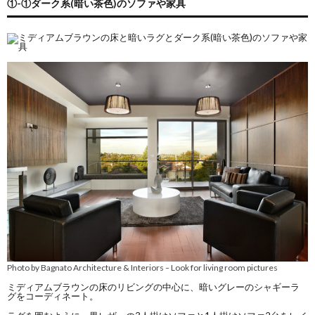
①-①ダーク系(暗い茶色)のソファや家具
Photo by Bagnato Architecture & Interiors
Look for living room pictures
–
ミディアムブラウンの床のリビングの中心に、暗いグレーのシャギーラ
グをコーディネート。