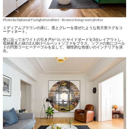
Photo by Diplomat Fastighetsmäkleri
Browse living room photos
–
ミディアムブラウンの床に、黒とグレーを混ぜたような長方形ラグをコ
ーディネート。
壁に沿ってホワイトの引き戸がついたサイドボードを3台レイアウトし、
収納家具と緑の2人掛けベルベットソファをプラス。ソファの前にゴール
ドの円形コーヒーテーブルを足して、個性的な色使いのインテリアを演
出。