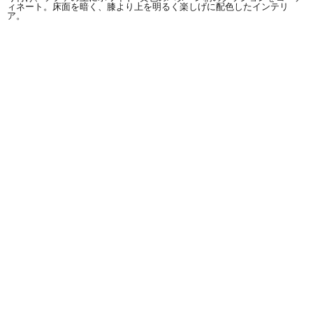
ィネート。床面を暗く、膝より上を明るく楽しげに配色したインテリ
ア。