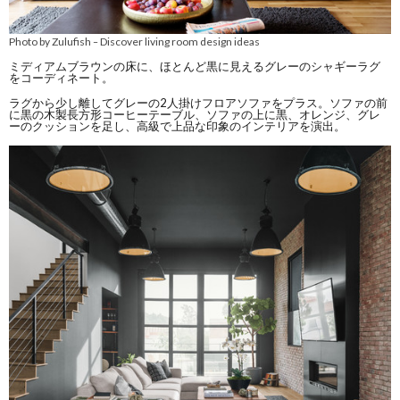
Photo by Zulufish
Discover living room design ideas
–
ミディアムブラウンの床に、ほとんど黒に見えるグレーのシャギーラグ
をコーディネート。
ラグから少し離してグレーの2人掛けフロアソファをプラス。ソファの前
に黒の木製長方形コーヒーテーブル、ソファの上に黒、オレンジ、グレ
ーのクッションを足し、高級で上品な印象のインテリアを演出。