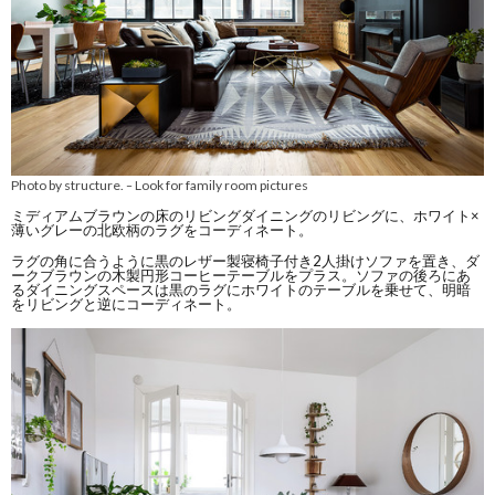
Photo by structure.
Look for family room pictures
–
ミディアムブラウンの床のリビングダイニングのリビングに、ホワイト×
薄いグレーの北欧柄のラグをコーディネート。
ラグの角に合うように黒のレザー製寝椅子付き2人掛けソファを置き、ダ
ークブラウンの木製円形コーヒーテーブルをプラス。ソファの後ろにあ
るダイニングスペースは黒のラグにホワイトのテーブルを乗せて、明暗
をリビングと逆にコーディネート。