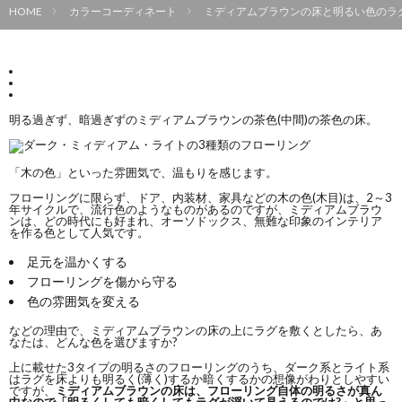
HOME
カラーコーディネート
ミディアムブラウンの床と明るい色のラグ
明る過ぎず、暗過ぎずのミディアムブラウンの茶色(中間)の茶色の床。
「木の色」といった雰囲気で、温もりを感じます。
フローリングに限らず、ドア、内装材、家具などの木の色(木目)は、2～3
年サイクルで、流行色のようなものがあるのですが、ミディアムブラウ
ンは、どの時代にも好まれ、オーソドックス、無難な印象のインテリア
を作る色として人気です。
足元を温かくする
フローリングを傷から守る
色の雰囲気を変える
などの理由で、ミディアムブラウンの床の上にラグを敷くとしたら、あ
なたは、どんな色を選びますか?
上に載せた3タイプの明るさのフローリングのうち、ダーク系とライト系
はラグを床よりも明るく(薄く)するか暗くするかの想像がわりとしやすい
ですが、
ミディアムブラウンの床は、フローリング自体の明るさが真ん