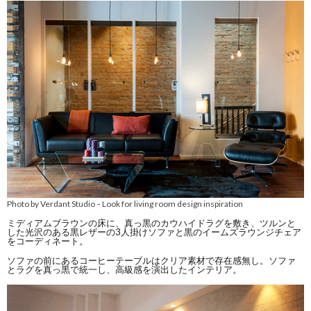
Photo by Verdant Studio
Look for living room design inspiration
–
ミディアムブラウンの床に、真っ黒のカウハイドラグを敷き、ツルンと
した光沢のある黒レザーの3人掛けソファと黒のイームズラウンジチェア
をコーディネート。
ソファの前にあるコーヒーテーブルはクリア素材で存在感無し。ソファ
とラグを真っ黒で統一し、高級感を演出したインテリア。