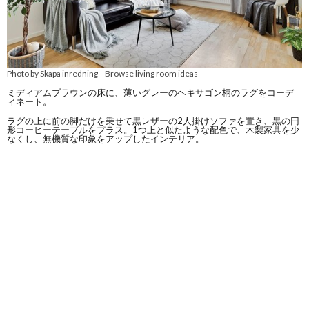
Photo by Skapa inredning
Browse living room ideas
–
ミディアムブラウンの床に、薄いグレーのヘキサゴン柄のラグをコーデ
ィネート。
ラグの上に前の脚だけを乗せて黒レザーの2人掛けソファを置き、黒の円
形コーヒーテーブルをプラス。1つ上と似たような配色で、木製家具を少
なくし、無機質な印象をアップしたインテリア。