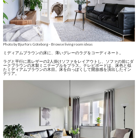
Photo by Bjurfors Göteborg
Browse living room ideas
–
ミディアムブラウンの床に、薄いグレーのラグをコーディネート。
ラグと平行に黒レザーの2人掛けソファをレイアウトし、ソファの前にダ
ークブラウンの木製ミニテーブルをプラス。テレビボードは、床色と似
たミディアムブラウンの木目。床を白っぽくして開放感を演出したイン
テリア。