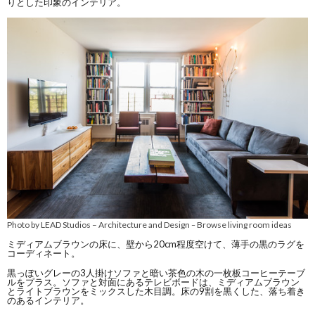
りとした印象のインテリア。
Photo by LEAD Studios – Architecture and Design
Browse living room ideas
–
ミディアムブラウンの床に、壁から20cm程度空けて、薄手の黒のラグを
コーディネート。
黒っぽいグレーの3人掛けソファと暗い茶色の木の一枚板コーヒーテーブ
ルをプラス。ソファと対面にあるテレビボードは、ミディアムブラウン
とライトブラウンをミックスした木目調。床の9割を黒くした、落ち着き
のあるインテリア。