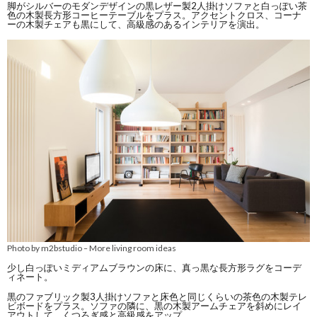
脚がシルバーのモダンデザインの黒レザー製2人掛けソファと白っぽい茶
色の木製長方形コーヒーテーブルをプラス。アクセントクロス、コーナ
ーの木製チェアも黒にして、高級感のあるインテリアを演出。
Photo by m2bstudio
More living room ideas
–
少し白っぽいミディアムブラウンの床に、真っ黒な長方形ラグをコーデ
ィネート。
黒のファブリック製3人掛けソファと床色と同じくらいの茶色の木製テレ
ビボードをプラス。ソファの隣に、黒の木製アームチェアを斜めにレイ
アウトして、くつろぎ感と高級感をアップ。