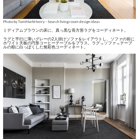
Photo by TomMarkHenry
Search living room design ideas
–
ミディアムブラウンの床に、真っ黒な長方形ラグをコーディネート。
ラグと平行に薄いグレーの2人掛けソファをレイアウトし、ソファの前に
ホワイト天板の円形コーヒーテーブルをプラス。ラグ→ソファ→テーブ
ルの順に白っぽくした無彩色コーディネート。