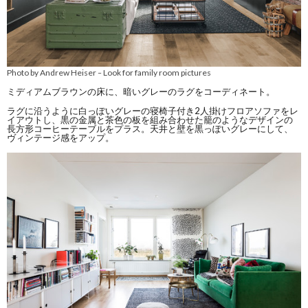
Photo by Andrew Heiser
Look for family room pictures
–
ミディアムブラウンの床に、暗いグレーのラグをコーディネート。
ラグに沿うように白っぽいグレーの寝椅子付き2人掛けフロアソファをレ
イアウトし、黒の金属と茶色の板を組み合わせた籠のようなデザインの
長方形コーヒーテーブルをプラス。天井と壁を黒っぽいグレーにして、
ヴィンテージ感をアップ。