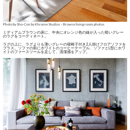
Photo by Sho-Con by Khrome Studios
Browse living room photos
–
ミディアムブラウンの床に、中央にオレンジ色の線が入った暗いグレー
のラグをコーディネート。
ラグの上に、ラグよりも薄いグレーの寝椅子付き2人掛けフロアソファを
プラス。ソファの前にホワイトのコーヒーテーブル、ソファとL型にホワ
イトのファースツールを足して、清潔感をアップ。