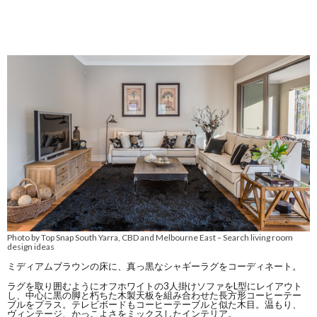
Photo by Top Snap South Yarra, CBD and Melbourne East
Search living room
–
design ideas
ミディアムブラウンの床に、真っ黒なシャギーラグをコーディネート。
ラグを取り囲むようにオフホワイトの3人掛けソファをL型にレイアウト
し、中心に黒の脚と朽ちた木製天板を組み合わせた長方形コーヒーテー
ブルをプラス。テレビボードもコーヒーテーブルと似た木目。温もり、
ヴィンテージ、かっこよさをミックスしたインテリア。