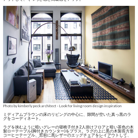
Photo by kimberly peck architect
Look for living room design inspiration
–
ミディアムブラウンの床のリビングの中心に、隙間が空いた真っ黒のラ
グをコーディネート。
ラグを挟むように暗いグレーの寝椅子付き2人掛けフロアと暗い茶色の木
製ローテーブル(脚付きカウンター)をプラス。ラグの上に黒の木製長方形
コーヒーテーブル、窓前に黒レザーのエッグチェアをレイアウトして、