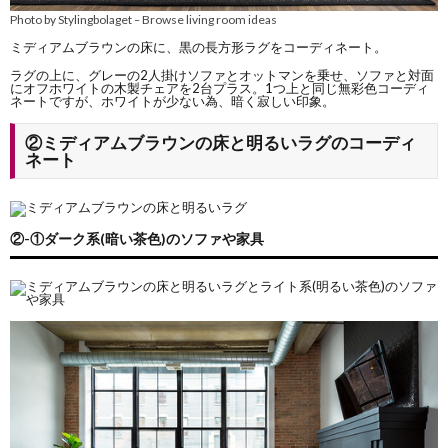
Photo by Stylingbolaget
Browse living room ideas
–
ミディアムブラウンの床に、黒の長方形ラグをコーディネート。
ラグの上に、グレーの2人掛けソファとオットマンを乗せ、ソファと対面
にオフホワイトの木製チェアを2台プラス。1つ上と同じ無彩色コーディ
ネートですが、ホワイトが少ない為、暗く寂しい印象。
②ミディアムブラウンの床と明るいラグのコーディ
ネート
②-①ダーク系(暗い茶色)のソファや家具