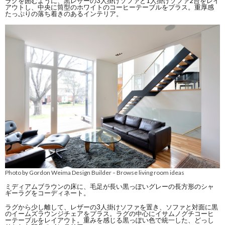
ラグを囲むように、黒レザーの3人掛けソファと1人掛けソファ2台をレイ
アウトし、中央に筒型のホワイトのコーヒーテーブルをプラス。重厚感
たっぷりの落ち着きのあるインテリア。
Photo by Gordon Weima Design Builder
Browse living room ideas
–
ミディアムブラウンの床に、毛足が長い黒っぽいグレーの長方形のシャ
ギーラグをコーディネート。
ラグから少し離して、レザーの3人掛けソファを置き、ソファと対面に黒
のイームズラウンジチェアをプラス。ラグの中心にイサムノグチコーヒ
ーテーブルをレイアウト。重みを感じる黒っぽい色で統一した、どっし