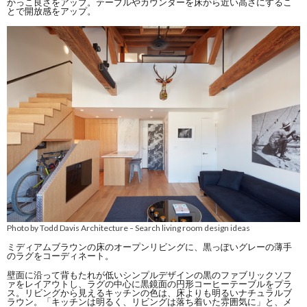
かっこ良さをアップ。テーブルやカウンターを床から近い高さにするこ
とで開放感をアップ。
Photo by Todd Davis Architecture
Search living room design ideas
–
ミディアムブラウンの床のオープンリビングに、黒っぽいグレーの薄手
のラグをコーディネート。
壁面に沿って背もたれが低いシンプルデザインの黒のファブリックソフ
ァをレイアウトし、ラグの中心に黒鏡面の円形コーヒーテーブルをプラ
ス。リビングから見えるキッチンの色は、床よりも明るいナチュラルブ
ラウン。「キッチンは明るく、リビングは落ち着いた雰囲気に」と、メ