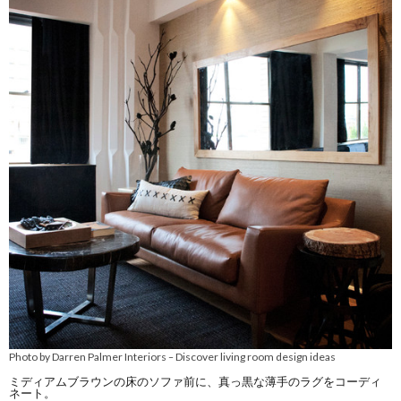
Photo by Darren Palmer Interiors
Discover living room design ideas
–
ミディアムブラウンの床のソファ前に、真っ黒な薄手のラグをコーディ
ネート。