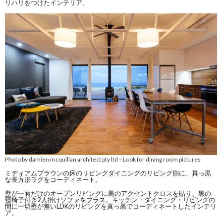
リハリをつけたインテリア。
Photo by damien mcquillan architect pty ltd
Look for dining room pictures
–
ミディアムブラウンの床のリビングダイニングのリビング側に、真っ黒
な長方形ラグをコーディネート。
壁が一面だけのオープンリビングに黒のアクセントクロスを貼り、黒の
寝椅子付き2人掛けソファをプラス。キッチン・ダイニング・リビングの
間に一切壁が無いLDKのリビングを真っ黒でコーディネートしたインテリ
ア。