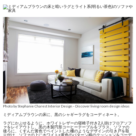
Photo by Stephanie Charest Interior Design
Discover living room design ideas
–
ミディアムブラウンの床に、黒のシャギーラグをコーディネート。
ラグにかぶせるように、ホワイトレザーの寝椅子付き2人掛けフロアソフ
ァをレイアウトし、黒の木製円形コーヒーテーブルをプラス。ソファの
後ろに、くすんだ黄色でペイントした柵のようなデザインの引き戸を取
り付け、ソファの上にホワイト×黄色のパターン柄のクッションをコーデ