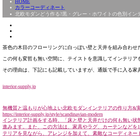
HOME
カラーコーディネート
北欧モダンどう作る?黒・グレー・ホワイトの色別インテ
茶色の木目のフローリングに白っぽい壁と天井を組み合わせ
この何も変哲も無い空間に、テイストを意識してインテリア
その理由は、下記にも記載していますが、通販で手に入る家
interior-supply.jp
無機質と温もりが心地よい北欧モダンインテリアの作り方&実
https://interior-supply.jp/style/scandinavian-modern
インテリア計画をする時、「床と壁と天井だけの何も無い状
進みます。また、この方法は、家具やラグ、カーテンなどを
テリアを見ながら、アレンジを加えて、素敵なコーディネートにしたい。