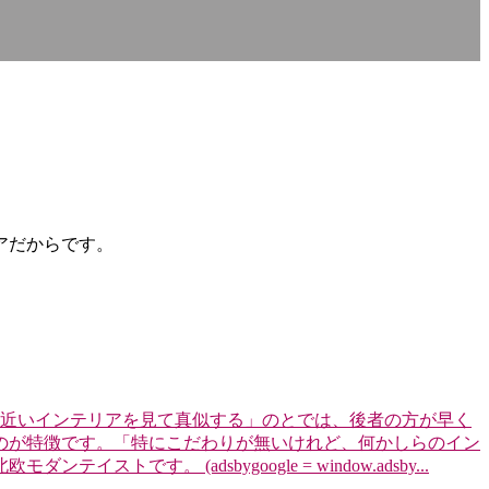
アだからです。
に近いインテリアを見て真似する」のとでは、後者の方が早く
のが特徴です。「特にこだわりが無いけれど、何かしらのイン
 (adsbygoogle = window.adsby...