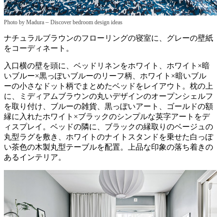
–
Photo by Madura
Discover bedroom design ideas
ナチュラルブラウンのフローリングの寝室に、グレーの壁紙
をコーディネート。
入口横の壁を頭に、ベッドリネンをホワイト、ホワイト×暗
いブルー×黒っぽいブルーのリーフ柄、ホワイト×暗いブル
ーの小さなドット柄でまとめたベッドをレイアウト。枕の上
に、ミディアムブラウンの丸いデザインのオープンシェルフ
を取り付け、ブルーの雑貨、黒っぽいアート、ゴールドの額
縁に入れたホワイト×ブラックのシンプルな英字アートをデ
ィスプレイ。ベッドの隣に、ブラックの縁取りのベージュの
丸型ラグを敷き、ホワイトのナイトスタンドを乗せた白っぽ
い茶色の木製丸型テーブルを配置。上品な印象の落ち着きの
あるインテリア。