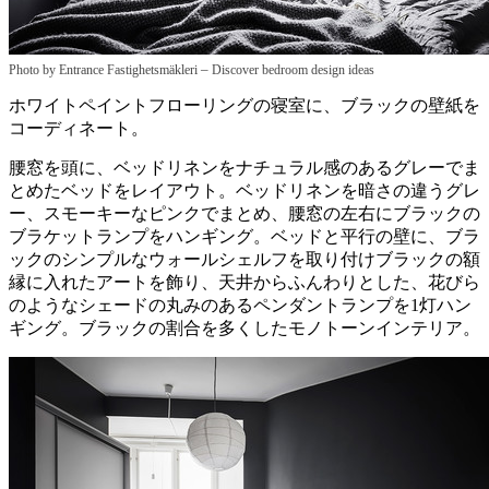
–
Photo by Entrance Fastighetsmäkleri
Discover bedroom design ideas
ホワイトペイントフローリングの寝室に、ブラックの壁紙を
コーディネート。
腰窓を頭に、ベッドリネンをナチュラル感のあるグレーでま
とめたベッドをレイアウト。ベッドリネンを暗さの違うグレ
ー、スモーキーなピンクでまとめ、腰窓の左右にブラックの
ブラケットランプをハンギング。ベッドと平行の壁に、ブラ
ックのシンプルなウォールシェルフを取り付けブラックの額
縁に入れたアートを飾り、天井からふんわりとした、花びら
のようなシェードの丸みのあるペンダントランプを1灯ハン
ギング。ブラックの割合を多くしたモノトーンインテリア。