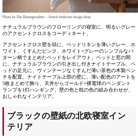
–
Photo by Die-Raumgestalten
Search bedroom design ideas
ナチュラルブラウンのフローリングの寝室に、明るいグレー
のアクセントクロスをコーディネート。
アクセントクロス壁を頭に、ベッドリネンを薄いグレー、ホ
ワイト、くすんだピンク、ホワイト×グレーのシンプルなパ
ターン柄でまとめたベッドをレイアウト。ベッドと窓の間
に、ナチュラルブラウンの引き出し付きナイトテーブル、ベ
ッドの足元に、ヴィンテージなくすんだ薄い茶色の木製ベン
チを配置。ナイトテーブル上部の壁に、薄い配色のアートを
5枚まとめて飾り、天井からゴールド×裸電球のペンダント
ランプを1灯ハンギング。壁の色と枕の色の組み合わせが、
おしゃれなインテリア。
ブラックの壁紙の北欧寝室イン
テリア