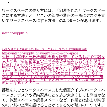
ワークスペースの作り方には、「部屋を丸ごとワークスペー
スにする方法」と「どこかの部屋や通路の一角にデスクを置
いてワークスペースにする方法」の2パターンがあります。
interior-supply.jp
いきなりデスクを買うのはNG!ワークスペースの作り方&実例36選
https://interior-supply.jp/layout/how-to-work-space
先日、お客様と一枚板無垢天板を販売しているお店で商談を
していました。寝室にパソコンを使うためのデスクが必要と
のことで、無垢板を真っ二つに割って間にレジンを川のよう
に流し込むレジンテーブルをオーダーすることになったので
すが「サイズはどの程度必要ですか?」と質問すると、「幅
90cm、奥行45cmくらいで」とのことでした。「デスクをど
んな風にお使いになりたい?」のかを詳しくヒアリングして
みると、「パソコンはMacBook Proでコンパクトだけど、紙
ベースの資料を案件ごとにまとめたファイルやA3用紙もお
使いになる」とのこ...
部屋を丸ごとワークスペースにした個室タイプのワークスペ
ースは、デスクや収納家具などを多少大きくしても問題がな
く、休憩スペースや読書スペースなど、作業とはあまり関係
のない別の空間を設けることができるのが魅力の一つです。