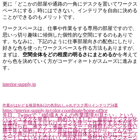
更に「どこかの部屋や通路の一角にデスクを置いてワークス
ペースにする」時にはできない、インテリアを自由に決める
ことができるのもメリットです。
ワークスペースは、仕事や作業をする専用の部屋ですので、
思いっ切り趣味に傾倒した個性的な空間にするのもありで
す。ちなみに、下記のように仕事部屋向きの配色にしたり、
好きな色を使ったワークスペースを作る方法もありますが、
まずは、
空間全体をどの程度の明るさにまとめるか
を考えて
から色を決めていく方がコーディネートがスムーズに進みま
す。
interior-supply.jp
作業がはかどる推奨色&12の色別おしゃれデスク周りインテリア54選
https://interior-supply.jp/color-coordinate/home-office
先日、Twitterで「#絵描きさんの作業環境が見たい」という
ハッシュタグを発見し、眺めていました。最近はデジタル化
が進み、手描きよりもパソコンを使って作業をする方が多く
見受けられ、液タブ・液晶モニター・何種類ものペンを使い
勝手良く収納したデスク周りに感心するばかり。そんな中、
デスク周りだけでなく、作業部屋自体をおしゃれにコーディ
ネートしているものもいくつかあり、発想力やイマジネーシ