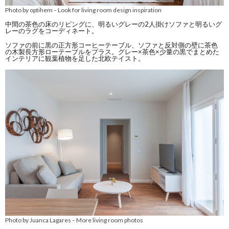
Photo by optihem
Look for living room design inspiration
–
中間の茶色の床のリビングに、明るいグレーの2人掛けソファと明るいグ
レーのラグをコーディネート。
ソファの前に黒の正方形コーヒーテーブル、ソファと反対側の壁に茶色
の木製長方形ローテーブルをプラス。グレー×茶色×少量の黒でまとめた
インテリアに観葉植物を足した北欧テイスト。
Photo by Juanca Lagares
More living room photos
–