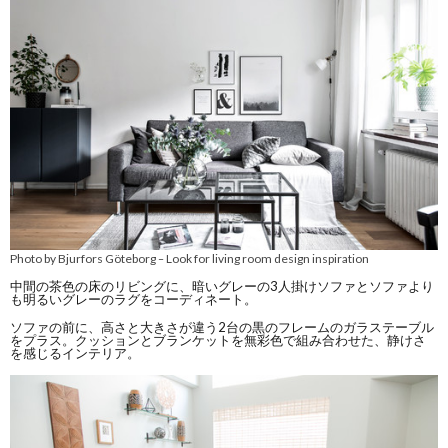
Photo by Bjurfors Göteborg
Look for living room design inspiration
–
中間の茶色の床のリビングに、暗いグレーの3人掛けソファとソファより
も明るいグレーのラグをコーディネート。
ソファの前に、高さと大きさが違う2台の黒のフレームのガラステーブル
をプラス。クッションとブランケットを無彩色で組み合わせた、静けさ
を感じるインテリア。