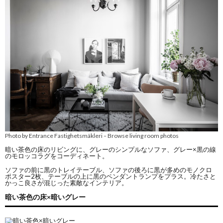
Photo by Entrance Fastighetsmäkleri
Browse living room photos
–
暗い茶色の床のリビングに、グレーのシンプルなソファ、グレー×黒の線
のモロッコラグをコーディネート。
ソファの前に黒のトレイテーブル、ソファの後ろに黒が多めのモノクロ
ポスター2枚、テーブルの上に黒のペンダントランプをプラス。冷たさと
かっこ良さが混じった素敵なインテリア。
暗い茶色の床×暗いグレー