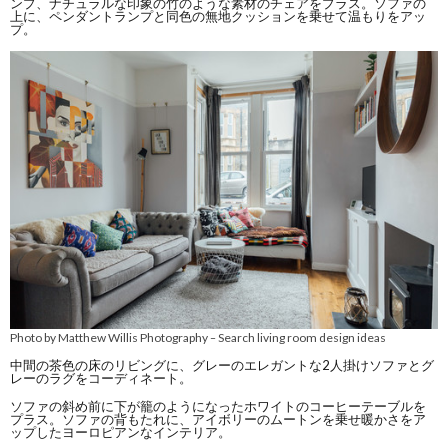
ンプ、ナチュラルな印象の竹のような素材のチェアをプラス。ソファの
上に、ペンダントランプと同色の無地クッションを乗せて温もりをアッ
プ。
Photo by Matthew Willis Photography
Search living room design ideas
–
中間の茶色の床のリビングに、グレーのエレガントな2人掛けソファとグ
レーのラグをコーディネート。
ソファの斜め前に下が籠のようになったホワイトのコーヒーテーブルを
プラス。ソファの背もたれに、アイボリーのムートンを乗せ暖かさをア
ップしたヨーロピアンなインテリア。