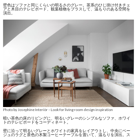
壁色はソファと同じくらいの明るさのグレー。茶系のひじ掛け付きチェ
アと木目のテレビボード、観葉植物をプラスして、温もりのある空間を
演出。
Photo by Josephine Interiör
Look for living room design inspiration
–
暗い茶色の床のリビングに、明るいグレーのシンプルなソファ、ホワイ
トのテレビボードをコーディネート。
壁に沿って明るいグレーとホワイトの家具をレイアウトし、中央にベー
ジュのラグと茶色の木製コーヒーテーブルを置いて、温もりを演出。ス