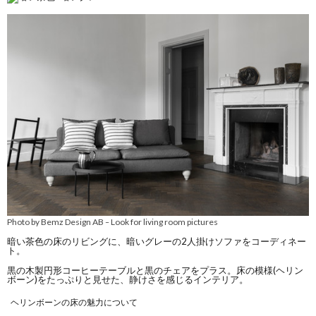
Photo by Bemz Design AB
Look for living room pictures
–
暗い茶色の床のリビングに、暗いグレーの2人掛けソファをコーディネー
ト。
黒の木製円形コーヒーテーブルと黒のチェアをプラス。床の模様(ヘリン
ボーン)をたっぷりと見せた、静けさを感じるインテリア。
ヘリンボーンの床の魅力について