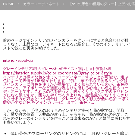
HOME
カラーコーディネート
【5つの床色×3種類のグレー】上品&お
前のページで
インテリアのメインカラーをグレーにすると色合わせが難
しくなく、上品なコーディネートになる
と紹介し、3つのインテリアテイ
ストで絞った実例を挙げました。
interior-supply.jp
グレーインテリア3種のグレー×3つのテイスト別おしゃれ実例56選
https://interior-supply.jp/color-coordinate/3gray-color-3style
インテリアは様々な色を使ってコーディネートすることが可能で、選ぶ
色によって表情が180度変わります。特に、家の中心であるリビングは、
メインカラーに何色を使うかが重要で、よく知られているのが、茶色や
ベージュ、アイボリーなど適度な温もりを感じる心地よい色を使うコー
ディネートです。これらの色を使うと、暖かくリラックスできるリビン
グになる訳ですが、団らんやくつろぎよりも、生活感が少なくすっきり
とさせる方が好きという場合は、グレーや明るく彩度が低い色(白っぽく
鮮やかでない色)をメインカラーにします。 茶色・...
しかしながら、「他人のおうちのインテリア実例と我が家では、間取
り、壁や窓の位置、天井高が違う上、そもそも、我が家の床の色で、こ
れらのグレーのインテリアを作ることは出来るのか?」と疑問に感じた方
も多いでしょう。
薄い茶色のフローリングのリビングには、
明るいグレーと暗い