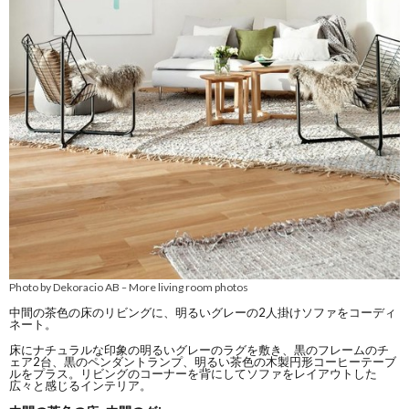
Photo by Dekoracio AB
More living room photos
–
中間の茶色の床のリビングに、明るいグレーの2人掛けソファをコーディ
ネート。
床にナチュラルな印象の明るいグレーのラグを敷き、黒のフレームのチ
ェア2台、黒のペンダントランプ、明るい茶色の木製円形コーヒーテーブ
ルをプラス。リビングのコーナーを背にしてソファをレイアウトした
広々と感じるインテリア。