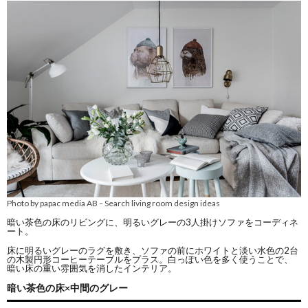
Photo by papac media AB
Search living room design ideas
–
暗い茶色の床のリビングに、明るいグレーの3人掛けソファをコーディネ
ート。
床に明るいグレーのラグを敷き、ソファの前にホワイトと淡い水色の2台
の木製円形コーヒーテーブルをプラス。白っぽい色を多く使うことで、
暗い床の重い雰囲気を消したインテリア。
暗い茶色の床×中間のグレー