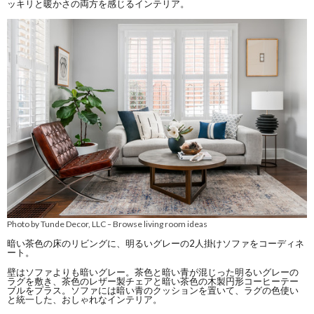
ッキリと暖かさの両方を感じるインテリア。
Photo by Tunde Decor, LLC
Browse living room ideas
–
暗い茶色の床のリビングに、明るいグレーの2人掛けソファをコーディネ
ート。
壁はソファよりも暗いグレー。茶色と暗い青が混じった明るいグレーの
ラグを敷き、茶色のレザー製チェアと暗い茶色の木製円形コーヒーテー
ブルをプラス。ソファには暗い青のクッションを置いて、ラグの色使い
と統一した、おしゃれなインテリア。