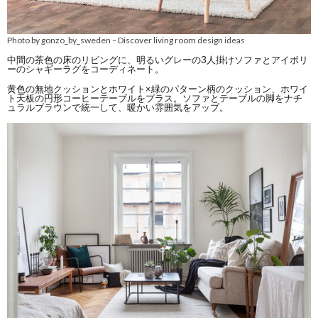
Photo by gonzo_by_sweden
Discover living room design ideas
–
中間の茶色の床のリビングに、明るいグレーの3人掛けソファとアイボリ
ーのシャギーラグをコーディネート。
黄色の無地クッションとホワイト×緑のパターン柄のクッション、ホワイ
ト天板の円形コーヒーテーブルをプラス。ソファとテーブルの脚をナチ
ュラルブラウンで統一して、暖かい雰囲気をアップ。