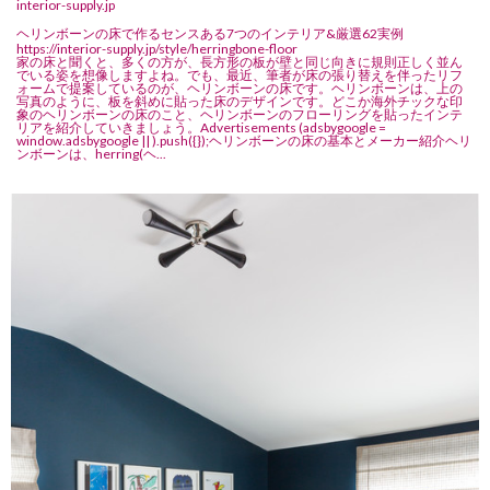
interior-supply.jp
ヘリンボーンの床で作るセンスある7つのインテリア&厳選62実例
https://interior-supply.jp/style/herringbone-floor
家の床と聞くと、多くの方が、長方形の板が壁と同じ向きに規則正しく並ん
でいる姿を想像しますよね。でも、最近、筆者が床の張り替えを伴ったリフ
ォームで提案しているのが、ヘリンボーンの床です。ヘリンボーンは、上の
写真のように、板を斜めに貼った床のデザインです。どこか海外チックな印
象のヘリンボーンの床のこと、ヘリンボーンのフローリングを貼ったインテ
リアを紹介していきましょう。Advertisements (adsbygoogle =
window.adsbygoogle || ).push({});ヘリンボーンの床の基本とメーカー紹介ヘリ
ンボーンは、herring(ヘ...