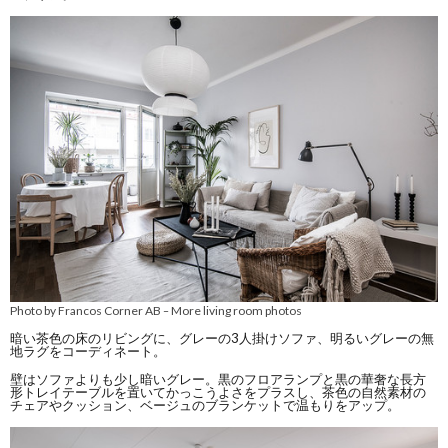
Photo by Francos Corner AB
More living room photos
–
暗い茶色の床のリビングに、グレーの3人掛けソファ、明るいグレーの無
地ラグをコーディネート。
壁はソファよりも少し暗いグレー。黒のフロアランプと黒の華奢な長方
形トレイテーブルを置いてかっこうよさをプラスし、茶色の自然素材の
チェアやクッション、ベージュのブランケットで温もりをアップ。