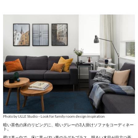
Photo by ULLE Studio
Look for family room design inspiration
–
暗い茶色の床のリビングに、暗いグレーの3人掛けソファをコーディネー
ト。
壁は真っ白で、床に黒っぽい青のラグをプラス。明るい木目が目立つ茶