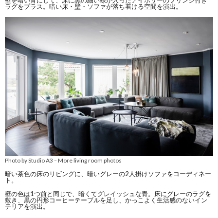
壁を暗い青にして、床に黒の細い線が入ったアイボリーのフリンジ付き
ラグをプラス。暗い床・壁・ソファが落ち着ける空間を演出。
Photo by Studio A3
More living room photos
–
暗い茶色の床のリビングに、暗いグレーの2人掛けソファをコーディネー
ト。
壁の色は1つ前と同じで、暗くてグレイッシュな青。床にグレーのラグを
敷き、黒の円形コーヒーテーブルを足し、かっこよく生活感のないイン
テリアを演出。