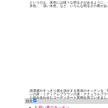
というのも、床色には様々な明るさがあるように、
水色」「淡い水色」など、いろんな明るさの青があ
清潔感やすっきり感を演出する青扉のキッチンを「
ンの床・ミディアムブラウンの床・ナチュラルブラ
と組み合わせたコーディネート実例を見ていきまし
目次
暗い青のキッチン
1.