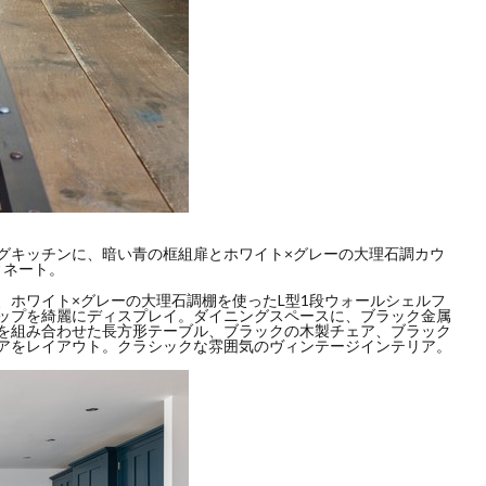
グキッチンに、暗い青の框組扉とホワイト×グレーの大理石調カウ
ィネート。
、ホワイト×グレーの大理石調棚を使ったL型1段ウォールシェルフ
ップを綺麗にディスプレイ。ダイニングスペースに、ブラック金属
を組み合わせた長方形テーブル、ブラックの木製チェア、ブラック
アをレイアウト。クラシックな雰囲気のヴィンテージインテリア。