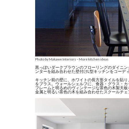
Photo by Makawe Interiors
–
More kitchen ideas
黒っぽいダークブラウンのフローリングのダイニン
ンターを組み合わせた壁付けL型キッチンをコーデ
キッチン前の壁に、ホワイトの長方形タイルを貼り
をプラス。ウォールシェルフに、食器・グラス・カ
フレームと明るめのヴィンテージな茶色の木製天板
金属と明るい茶色の木を組み合わせたスクールチェ