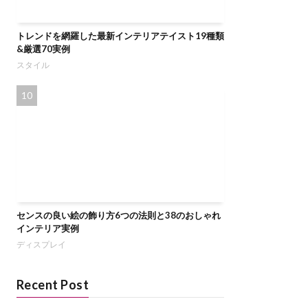
トレンドを網羅した最新インテリアテイスト19種類
&厳選70実例
スタイル
センスの良い絵の飾り方6つの法則と38のおしゃれ
インテリア実例
ディスプレイ
Recent Post