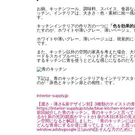
お鍋、キッチンツール、調味料、スパイス、食器な
ッチン。インテリアは、大きさ・色・素材に統一感
す。
キッチンインテリアの作り方の一つに
「色を効果的
たすのが、ホワイトや薄いグレー、薄いベージュ、
ホワイトや薄いグレー、薄いベージュは、視覚的に
です。
また、キッチン以外の空間の家具を考えた場合、大
ードをスカイブルーに」「ベッドとネイビーに」と
するキッチンに青を使うとどんな感じになるのだろ
下記は、青のキッチンインテリアをインテリアスタ
のが「床色とキッチン扉との相性」です。
interior-supply.jp
【濃さ・薄さ&扉デザイン別】3種類のテイストの青
https://interior-supply.jp/style/blue-kitchen-interior
前回紹介した青のキッチン。青のキッチンと言っても
るか) 扉の光沢(鏡面かマットか) 扉の木目(木目
ン空間になると解説しました。「青のキッチンには
どんな青扉にするか逆に迷ってしまった。」と思った方も実
window.adsbygoogle || ).push({});そんな