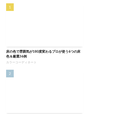
床の色で雰囲気が180度変わるプロが使う6つの床
色＆厳選36例
カラーコーディネート