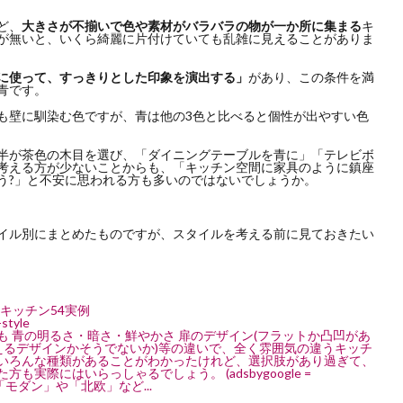
ど、
大きさが不揃いで色や素材がバラバラの物が一か所に集まる
キ
が無いと、いくら綺麗に片付けていても乱雑に見えることがありま
に使って、すっきりとした印象を演出する」
があり、この条件を満
青です。
も壁に馴染む色ですが、青は他の3色と比べると個性が出やすい色
半が茶色の木目を選び、「ダイニングテーブルを青に」「テレビボ
考える方が少ないことからも、「キッチン空間に家具のように鎮座
う?」と不安に思われる方も多いのではないでしょうか。
イル別にまとめたものですが、スタイルを考える前に見ておきたい
キッチン54実例
-style
 青の明るさ・暗さ・鮮やかさ 扉のデザイン(フラットか凸凹があ
の見えるデザインかそうでないか)等の違いで、全く雰囲気の違うキッチ
いろんな種類があることがわかったけれど、選択肢があり過ぎて、
際にはいらっしゃるでしょう。 (adsbygoogle =
方のために「モダン」や「北欧」など...