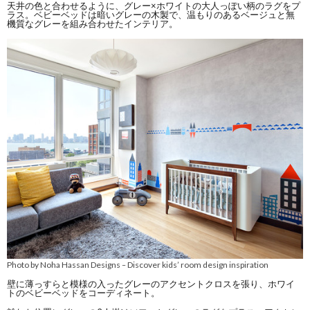
天井の色と合わせるように、グレー×ホワイトの大人っぽい柄のラグをプ
ラス。ベビーベッドは暗いグレーの木製で、温もりのあるベージュと無
機質なグレーを組み合わせたインテリア。
Photo by Noha Hassan Designs
Discover kids’ room design inspiration
–
壁に薄っすらと模様の入ったグレーのアクセントクロスを張り、ホワイ
トのベビーベッドをコーディネート。