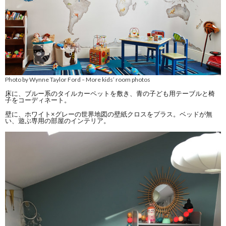
Photo by Wynne Taylor Ford
More kids’ room photos
–
床に、ブルー系のタイルカーペットを敷き、青の子ども用テーブルと椅
子をコーディネート。
壁に、ホワイト×グレーの世界地図の壁紙クロスをプラス。ベッドが無
い、遊ぶ専用の部屋のインテリア。