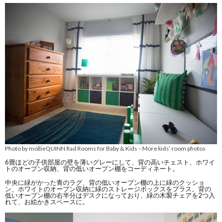
Photo by mollieQUINN Rad Rooms for Baby & Kids
More kids’ room photos
–
6畳ほどの子供部屋の壁を薄いグレーにして、背の高いチェスト、ホワイ
トのオープン収納、背の低いオープン棚をコーディネート。
中央に緑がかった青のラグ、背の低いオープン棚の上に緑のクッショ
ン、ホワイトのオープン収納に緑のストレージボックスをプラス。背の
低いオープン棚の右半分はデスクになっており、緑の木製チェアを2つ入
れて、お絵かきスペースに。