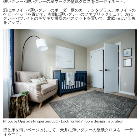
薄いグレー×濃いグレーの星マークの壁紙クロスをコーディネート。
窓にホワイト×薄いグレーのボーダー柄のカーテンをプラス。ホワイトの
ベビーベッドを置いて、右側に薄いグレーのファブリックチェア、左に
グレー×ホワイトのギザギザ模様のバスケットを置いて、北欧っぽい印象
をアップ。
Photo by Upgrade Properties LLC
Look for kids’ room design inspiration
–
壁と床を薄いベージュにして、天井に薄いグレーの壁紙クロスをコーデ
ィネート。