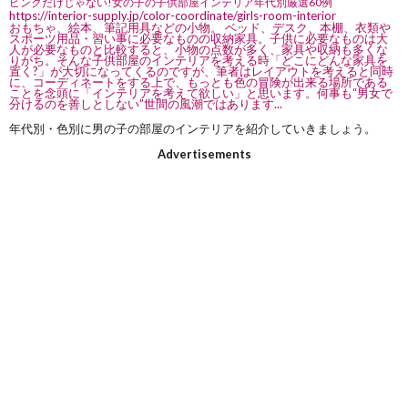
ピンクだけじゃない!女の子の子供部屋インテリア年代別厳選60例
https://interior-supply.jp/color-coordinate/girls-room-interior
おもちゃ、絵本、筆記用具などの小物。 ベッド、デスク、本棚、衣類や
スポーツ用品・習い事に必要なものの収納家具。子供に必要なものは大
人が必要なものと比較すると、小物の点数が多く、家具や収納も多くな
りがち。そんな子供部屋のインテリアを考える時「どこにどんな家具を
置く?」が大切になってくるのですが、筆者はレイアウトを考えると同時
に、コーディネートをする上で、もっとも色の冒険が出来る場所である
ことを念頭に「インテリアを考えて欲しい」と思います。何事も“男女で
分けるのを善しとしない”世間の風潮ではあります...
年代別・色別に男の子の部屋のインテリアを紹介していきましょう。
Advertisements