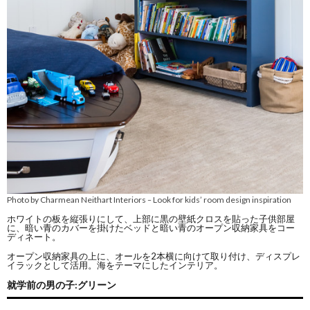
Photo by Charmean Neithart Interiors
Look for kids’ room design inspiration
–
ホワイトの板を縦張りにして、上部に黒の壁紙クロスを貼った子供部屋
に、暗い青のカバーを掛けたベッドと暗い青のオープン収納家具をコー
ディネート。
オープン収納家具の上に、オールを2本横に向けて取り付け、ディスプレ
イラックとして活用。海をテーマにしたインテリア。
就学前の男の子:グリーン