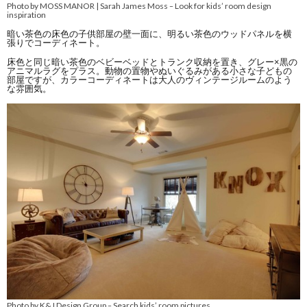
Photo by MOSS MANOR | Sarah James Moss
Look for kids’ room design
–
inspiration
暗い茶色の床色の子供部屋の壁一面に、明るい茶色のウッドパネルを横
張りでコーディネート。
床色と同じ暗い茶色のベビーベッドとトランク収納を置き、グレー×黒の
アニマルラグをプラス。動物の置物やぬいぐるみがある小さな子どもの
部屋ですが、カラーコーディネートは大人のヴィンテージルームのよう
な雰囲気。
Photo by K&J Design Group
Search kids’ room pictures
–