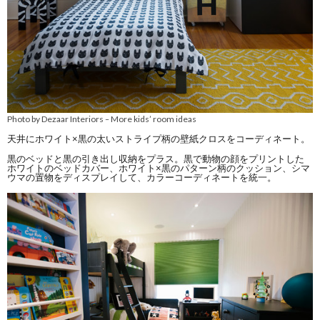
Photo by Dezaar Interiors
More kids’ room ideas
–
天井にホワイト×黒の太いストライプ柄の壁紙クロスをコーディネート。
黒のベッドと黒の引き出し収納をプラス。黒で動物の顔をプリントした
ホワイトのベッドカバー、ホワイト×黒のパターン柄のクッション、シマ
ウマの置物をディスプレイして、カラーコーディネートを統一。