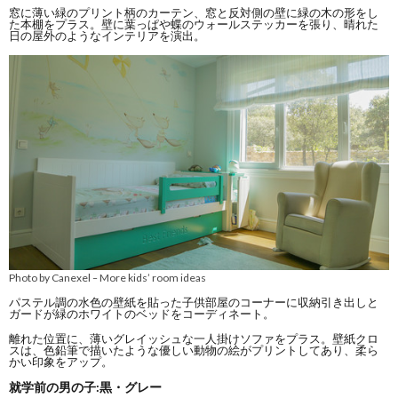
窓に薄い緑のプリント柄のカーテン、窓と反対側の壁に緑の木の形をし
た本棚をプラス。壁に葉っぱや蝶のウォールステッカーを張り、晴れた
日の屋外のようなインテリアを演出。
Photo by Canexel
More kids’ room ideas
–
パステル調の水色の壁紙を貼った子供部屋のコーナーに収納引き出しと
ガードが緑のホワイトのベッドをコーディネート。
離れた位置に、薄いグレイッシュな一人掛けソファをプラス。壁紙クロ
スは、色鉛筆で描いたような優しい動物の絵がプリントしてあり、柔ら
かい印象をアップ。
就学前の男の子:黒・グレー