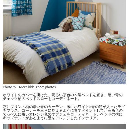
Photo by
More kids’ room photos
–
ホワイトのカバーを掛けた、明るい茶色の木製ベッドを置き、暗い青の
チェック柄のベッドスローをコーディネート。
窓にプリント柄の暗い青のカーテン、床にホワイト×青の筋が入ったラグ
をプラス。コーナーを三角に見えるように青でペイントして、三角形の
てっぺんに暗いオレンジ色のオブジェをコーディネート。ベッドの横に
キッズテントがあるように壁をアレンジしたインテリア。