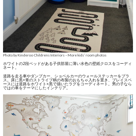
Photo by Kinderoo Childrens Interiors
More kids’ room photos
–
ホワイトの2段ベッドがある子供部屋に薄い水色の壁紙クロスをコーディ
ネート。
道路を走る車やダンプカー、ショベルカーのウォールステッカーをプラ
ス。床に黒×青のストライプ柄の布製のおもちゃ入れを置き、プレイスペ
ースには道路をホワイト×黒で描いたラグをコーディネート。男の子なら
ではの車をテーマにしたインテリア。