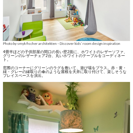
Photo by smyk fischer architekten
Discover kids’ room design inspiration
–
4畳半ほどの子供部屋の間口の長い壁2面に、ホワイトのレザーソファ、
グリーンのレザーチェア2台、丸いホワイトのテーブルをコーディネー
ト。
窓際のコーナーにグリーンのラグを敷いて、遊び場をプラス。赤・黄・
緑・グレーの縁取りの傘のような屋根を天井に取り付けて、楽しそうな
プレイスペースを演出。