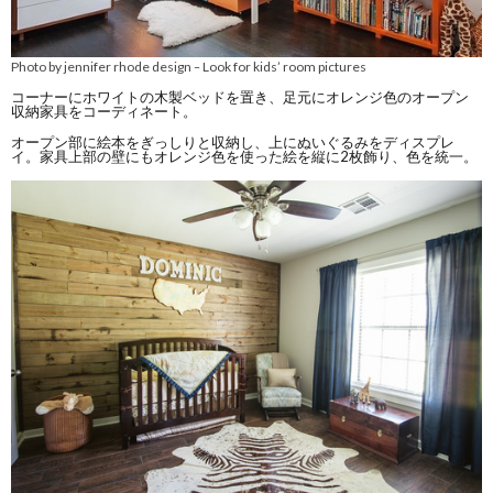
Photo by jennifer rhode design
Look for kids’ room pictures
–
コーナーにホワイトの木製ベッドを置き、足元にオレンジ色のオープン
収納家具をコーディネート。
オープン部に絵本をぎっしりと収納し、上にぬいぐるみをディスプレ
イ。家具上部の壁にもオレンジ色を使った絵を縦に2枚飾り、色を統一。