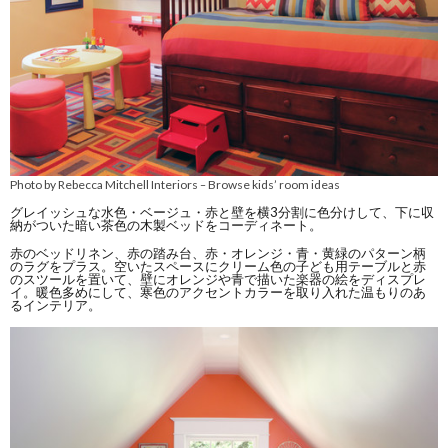
Photo by Rebecca Mitchell Interiors
Browse kids’ room ideas
–
グレイッシュな水色・ベージュ・赤と壁を横3分割に色分けして、下に収
納がついた暗い茶色の木製ベッドをコーディネート。
赤のベッドリネン、赤の踏み台、赤・オレンジ・青・黄緑のパターン柄
のラグをプラス。空いたスペースにクリーム色の子ども用テーブルと赤
のスツールを置いて、壁にオレンジや青で描いた楽器の絵をディスプレ
イ。暖色多めにして、寒色のアクセントカラーを取り入れた温もりのあ
るインテリア。