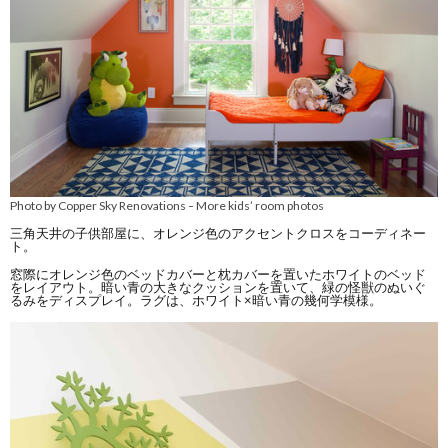
Photo by Copper Sky Renovations
More kids’ room photos
–
三角天井の子供部屋に、オレンジ色のアクセントクロスをコーディネー
ト。
窓際にオレンジ色のベッドカバーと枕カバーを置いたホワイトのベッド
をレイアウト。暗い青の大きなクッションを置いて、緑の怪獣のぬいぐ
るみをディスプレイ。ラグは、ホワイト×暗い青の幾何学模様。