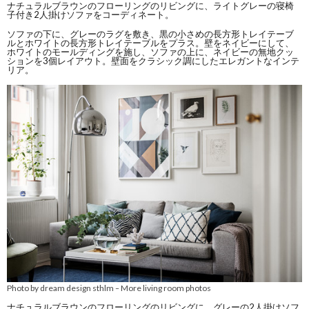
ナチュラルブラウンのフローリングのリビングに、ライトグレーの寝椅
子付き2人掛けソファをコーディネート。
ソファの下に、グレーのラグを敷き、黒の小さめの長方形トレイテーブ
ルとホワイトの長方形トレイテーブルをプラス。壁をネイビーにして、
ホワイトのモールディングを施し、ソファの上に、ネイビーの無地クッ
ションを3個レイアウト。壁面をクラシック調にしたエレガントなインテ
リア。
Photo by dream design sthlm
More living room photos
–
ナチュラルブラウンのフローリングのリビングに、グレーの2人掛けソフ