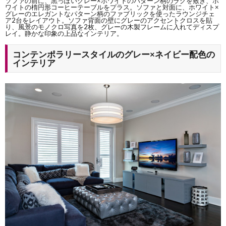
ソファの前に、黒っぽいグレー×ホワイトのパターン柄のラグを敷き、ホ
ワイトの楕円形コーヒーテーブルをプラス。ソファと対面に、ホワイト×
グレーのエレガントなパターン柄のファブリックを使ったラウンジチェ
ア2台をレイアウト。ソファ背面の壁にグレーのアクセントクロスを貼
り、風景のモノクロ写真を2枚、グレーの木製フレームに入れてディスプ
レイ。静かな印象の上品なインテリア。
コンテンポラリースタイルのグレー×ネイビー配色の
インテリア