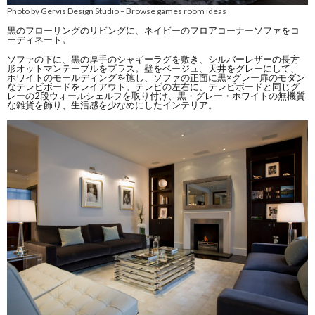
Photo by Gervis Design Studio
Browse games room ideas
–
黒のフローリングのリビングに、ネイビーのフロアコーナーソファをコ
ーディネート。
ソファの下に、黒の厚手のシャギーラグを敷き、シルバーレザーの長方
形オットマンテーブルをプラス。壁をベージュ、天井をグレーにして、
ホワイトのモールディングを施し、ソファの正面に黒×グレー扉のモダン
なテレビボードをレイアウト。テレビの左右に、テレビボードと同じグ
レーの2段ウォールシェルフを取り付け、黒・グレー・ホワイトの無機質
な雑貨を飾り、生活感を少なめにしたインテリア。