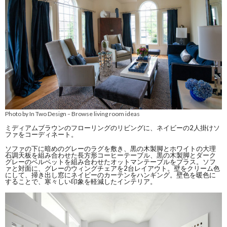
Photo by In Two Design
Browse living room ideas
–
ミディアムブラウンのフローリングのリビングに、ネイビーの2人掛けソ
ファをコーディネート。
ソファの下に暗めのグレーのラグを敷き、黒の木製脚とホワイトの大理
石調天板を組み合わせた長方形コーヒーテーブル、黒の木製脚とダーク
グレーのベルベットを組み合わせたオットマンテーブルをプラス。ソフ
ァと対面に、グレーのウィングチェアを2台レイアウト。壁をクリーム色
にして、掃き出し窓にネイビーのカーテンをハンギング。壁色を暖色に
することで、寒々しい印象を軽減したインテリア。