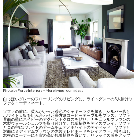
Photo by Forge Interiors
More living room ideas
–
白っぽいグレーのフローリングのリビングに、ライトグレーの3人掛けソ
ファをコーディネート。
ソファの前に、黄みがかった茶色のシャギーラグを敷き、シルバー脚と
ホワイト天板を組み合わせた長方形コーヒーテーブルをプラス。ソファ
背面の壁にネイビーのアクセントクロスを貼り、ナチュラルブラウンの
木製ウォールシェルフを取り付けて、観葉植物をディスプレイ。ソファ
とコの字にホワイトのアームチェアとホワイトのデイベッド、ソファと
対面にミディアムブラウンの木製テレビボードをレイアウト。掃き出し
窓横のコーナーにも背の高い観葉植物を置いて、リラックス感をアップ