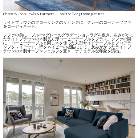
Photo by John Lewis & Partners
Look for living room pictures
–
ライトブラウンのフローリングのリビングに、グレーのコーナーソファ
をコーディネート。
ソファの前に、ブルー×グレーのグラデーションラグを敷き、灰みがかっ
たライトブラウンの木製長方形コーヒーテーブルをプラス。ソファの隣
に、コーヒーテーブルと同じ木を使った丸型サイドテーブルとフロアラ
ンプをレイアウト。壁をネイビーの板貼にして、灰みがかったライトブ
ラウンの木製オープンシェルフを置き、ナチュラルな印象を演出。