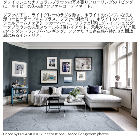
グレイッシュなナチュラルブラウンの寄木張りフローリングのリビング
に、ネイビーの3人掛けソファをコーディネート。
ソファの下に、ライトグレーのラグを敷き、ホワイトのシンプルな長方
形コーヒーテーブルをプラス。ソファの斜め前に、ホワイトのイームズ
シェルアームチェア(ロッカーベース)、ソファとL字にグレイッシュなダ
ークブラウンの丸型スツールを2個レイアウト。天井からシャンデリア風
のペンダントランプをハンギング。ソファだけに存在感を持たせた開放
感のあるインテリア。
Photo by DREAMHOUSE decorations
More living room photos
–