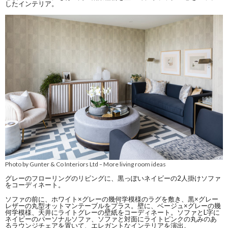
したインテリア。
Photo by Gunter & Co Interiors Ltd
More living room ideas
–
グレーのフローリングのリビングに、黒っぽいネイビーの2人掛けソファ
をコーディネート。
ソファの前に、ホワイト×グレーの幾何学模様のラグを敷き、黒×グレー
レザーの丸型オットマンテーブルをプラス。壁に、ベージュ×グレーの幾
何学模様、天井にライトグレーの壁紙をコーディネート。ソファとL字に
ネイビーのパーソナルソファ、ソファと対面にライトピンクの丸みのあ
るラウンジチェアを置いて、エレガントなインテリアを演出。