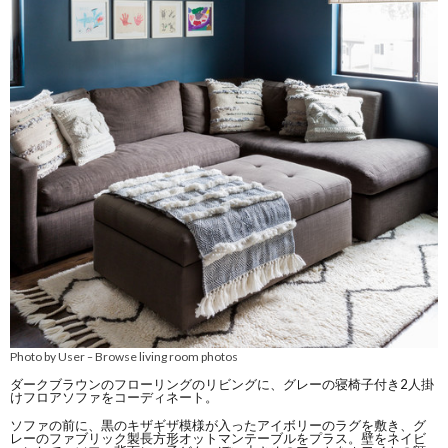
Photo by User
Browse living room photos
–
ダークブラウンのフローリングのリビングに、グレーの寝椅子付き2人掛
けフロアソファをコーディネート。
ソファの前に、黒のキザギザ模様が入ったアイボリーのラグを敷き、グ
レーのファブリック製長方形オットマンテーブルをプラス。壁をネイビ