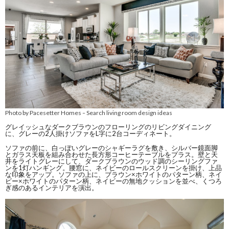
Photo by Pacesetter Homes
Search living room design ideas
–
グレイッシュなダークブラウンのフローリングのリビングダイニング
に、グレーの2人掛けソファをL字に2台コーディネート。
ソファの前に、白っぽいグレーのシャギーラグを敷き、シルバー鏡面脚
とガラス天板を組み合わせた長方形コーヒーテーブルをプラス。壁と天
井をライトグレーにして、ダークブラウンのウッド調のシーリングファ
ンを1灯ハンギング。腰窓に、ネイビーのロールスクリーンを掛け、上品
な印象をアップ。ソファの上に、ブラウン×ホワイトのパターン柄、ネイ
ビー×ホワイトのパターン柄、ネイビーの無地クッションを並べ、くつろ
ぎ感のあるインテリアを演出。