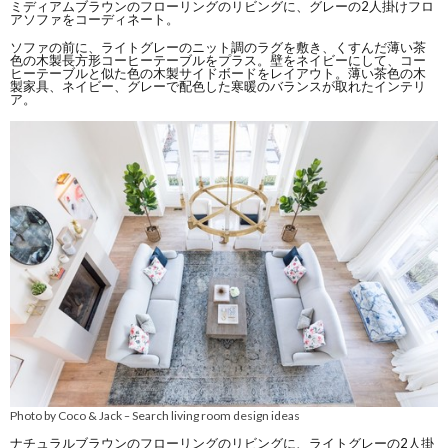
ミディアムブラウンのフローリングのリビングに、グレーの2人掛けフロ
アソファをコーディネート。
ソファの前に、ライトグレーのニット調のラグを敷き、くすんだ薄い茶
色の木製長方形コーヒーテーブルをプラス。壁をネイビーにして、コー
ヒーテーブルと似た色の木製サイドボードをレイアウト。薄い茶色の木
製家具、ネイビー、グレーで配色した寒暖のバランスが取れたインテリ
ア。
Photo by Coco & Jack
Search living room design ideas
–
ナチュラルブラウンのフローリングのリビングに、ライトグレーの2人掛