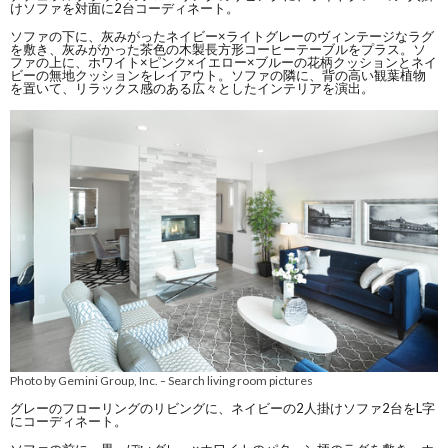
けソファを対面に2台コーディネート。
ソファの下に、灰みがったネイビー×ライトグレーのヴィンテージなラグ
を敷き、灰みがかった茶色の木製長方形コーヒーテーブルをプラス。ソ
ファの上に、ホワイト×ピンク×イエロー×ブルーの花柄クッションとネイ
ビーの無地クッションをレイアウト。ソファの隣に、背の高い観葉植物
を置いて、リラックス感のある広々としたインテリアを演出。
Photo by Gemini Group, Inc.
Search living room pictures
–
グレーのフローリングのリビングに、ネイビーの2人掛けソファ2台をL字
にコーディネート。