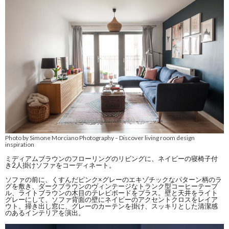
Photo by Simone Morciano Photography
Discover living room design
–
inspiration
ミディアムブラウンのフローリングのリビングに、ネイビーの寝椅子付
き2人掛けソファをコーディネート。
ソファの前に、くすんだピンク×グレーのエキゾチックなパターン柄のラ
グを敷き、ダークブラウンのヴィンテージなトランク型コーヒーテーブ
ル、ライトブラウンの木目のテレビボードをプラス。壁と天井をライト
グレーにして、ソファ背面の壁にネイビーのアクセントクロスをレイア
ウト。掃き出し窓に、グレーのカーテンを掛け、スッキリとした清潔感
のあるインテリアを演出。