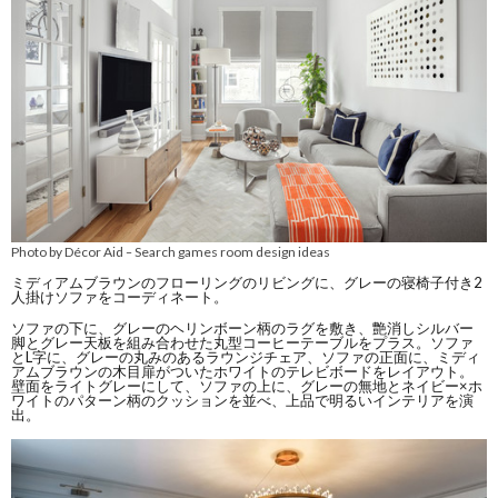
Photo by Décor Aid
Search games room design ideas
–
ミディアムブラウンのフローリングのリビングに、グレーの寝椅子付き2
人掛けソファをコーディネート。
ソファの下に、グレーのヘリンボーン柄のラグを敷き、艶消しシルバー
脚とグレー天板を組み合わせた丸型コーヒーテーブルをプラス。ソファ
とL字に、グレーの丸みのあるラウンジチェア、ソファの正面に、ミディ
アムブラウンの木目扉がついたホワイトのテレビボードをレイアウト。
壁面をライトグレーにして、ソファの上に、グレーの無地とネイビー×ホ
ワイトのパターン柄のクッションを並べ、上品で明るいインテリアを演
出。