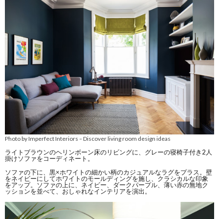
Photo by Imperfect Interiors
Discover living room design ideas
–
ライトブラウンのヘリンボーン床のリビングに、グレーの寝椅子付き2人
掛けソファをコーディネート。
ソファの下に、黒×ホワイトの細かい柄のカジュアルなラグをプラス。壁
をネイビーにしてホワイトのモールディングを施し、クラシカルな印象
をアップ。ソファの上に、ネイビー、ダークパープル、薄い赤の無地ク
ッションを並べて、おしゃれなインテリアを演出。