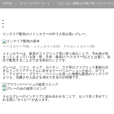
HOME
カラーコーディネート
大人っぽい優雅な印象が漂うグレー×ネイ
インテリア配色のメインカラーの中で人気が高いグレー。
ベースカラー70%： メインカラー25% アクセントカラー5%
メインカラーは、家具やファブリック等に使う色のことで、予め色が決
まってしまっている床・壁・天井・建具(ベースカラー)などとは違い、自
分で配色することができる部分のことです。
グレーは、ソファ、チェア、カーテン、ラグ等のファブリック素材の大
きなインテリアアイテムに必ずカラーバリエーションがあり、ホワイ
ト・アイボリー・ブラウン・ベージュを使った無難な配色のインテリア
よりも、洗練さや上品さを演出できるのが特徴です。
そんなグレーのインテリアに組み合わせることで、センス良く見せてく
れる色に“ネイビー”があります。