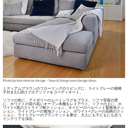
Photo by Into interior design
Search living room design ideas
–
ミディアムブラウンのフローリングのリビングに、ライトグレーの寝椅
子付き2人掛けフロアソファをコーディネート。
ソファの前に、アイボリーのムートンラグをプラス。ソファ背面の壁
に、ホワイトの背の高いオープン本棚をレイアウト。ソファの上に、ホ
ワイト×黒のストライプ柄クッション、ネイビーのベルベット製無地クッ
ション、ライトグレーの無地クッション、ホワイト×グレーの花柄のクッ
ション、ライトグレーのブランケットを乗せ、大人にも子どもにも合う
インテリアを演出。