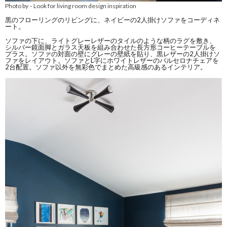
Photo by
Look for living room design inspiration
–
黒のフローリングのリビングに、ネイビーの2人掛けソファをコーディネ
ート。
ソファの下に、ライトグレーレザーのタイルのような柄のラグを敷き、
シルバー鏡面脚とガラス天板を組み合わせた長方形コーヒーテーブルを
プラス。ソファの対面の壁にグレーの壁紙を貼り、黒レザーの2人掛けソ
ファをレイアウト。ソファとL字にホワイトレザーのバルセロナチェアを
2台配置。ソファ以外を無彩色でまとめた高級感のあるインテリア。