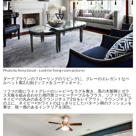
Photo by Anna Duval
Look for living room pictures
–
ダークブラウンのフローリングのリビングに、グレーのエレガントなベ
ルベット製2人掛けソファをコーディネート。
ソファの前にライトグレーのシャビーなラグを敷き、黒の木製脚とガラ
ス天板を組み合わせた楕円形コーヒーテーブルをプラス。ソファとL字に
ネイビーの丸みのあるラウンジチェア2台をレイアウト。ラウンジチェア
の上に、ネイビー×ホワイトのはっきりとしたパターン柄のクッションを
乗せ、統一感のあるインテリアを演出。