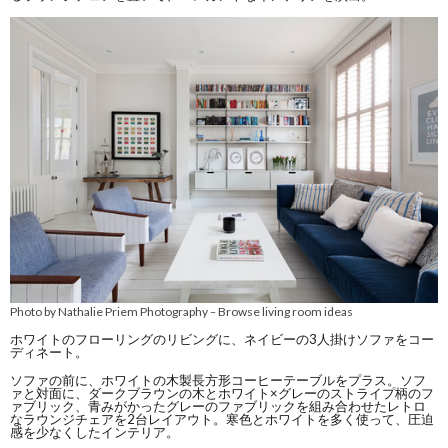
Photo by Nathalie Priem Photography
Browse living room ideas
–
ホワイトのフローリングのリビングに、ネイビーの3人掛けソファをコー
ディネート。
ソファの前に、ホワイトの木製長方形コーヒーテーブルをプラス。ソフ
ァと対面に、ダークブラウンの木とホワイト×グレーのストライプ柄のフ
ァブリック、青みがかったグレーのファブリックを組み合わせたレトロ
なラウンジチェアを2台レイアウト。寒色とホワイトを多く使って、圧迫
感を少なくしたインテリア。