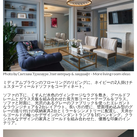
Photo by Светлана Удзилаури Элит интерьер & ландшафт
More living room ideas
–
ミディアムブラウンのフローリングのリビングに、ネイビーの2人掛けチ
ェスターフィールドソファをコーディネート。
ソファの下に、くすんだ水色のヴィンテージなラグを敷き、グールドフ
レームとガラス天板を組み合わせた長方形コーヒーテーブルをプラス。
ソファと対面に、光沢のあるグレーのファブリックを使ったエレガント
なラウンジチェアを2台レイアウト。長い方の壁に、壁面埋め込み型のグ
レーの造り付けの収納家具2台とミラーをシンメトリーに配置し、天井か
らゴールドの輪っかデザインのペンダントランプを1灯ハンギング。クラ
シカルなデザインの家具とゴールドを組み合わせた、優雅な印象のイン
テリア。