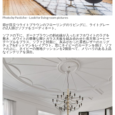
Photo by Pastiche
Look for living room pictures
–
節が目立つライトブラウンのフローリングのリビングに、ライトグレー
の2人掛けソファをコーディネート。
ソファの下に、ダークブラウンの斜め線が入ったオフホワイトのラグを
敷き、ホワイトの華奢な脚とガラス天板を組み合わせた長方形コーヒー
テーブルをプラス。ソファと対面に、灰みがかった茶色レザーのエッグ
チェア&オットマンをレイアウト。窓にネイビーのカーテンを掛け、ソフ
ァの上に、ネイビーの無地クッションを2個並べて、メリハリのある上品
なインテリアを演出。