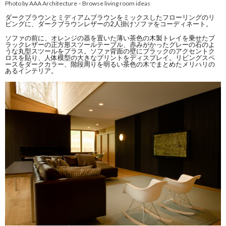
Photo by AAA Architecture
Browse living room ideas
–
ダークブラウンとミディアムブラウンをミックスしたフローリングのリ
ビングに、ダークブラウンレザーの2人掛けソファをコーディネート。
ソファの前に、オレンジの器を置いた薄い茶色の木製トレイを乗せたブ
ラックレザーの正方形スツールテーブル、赤みがかったグレーの石のよ
うな丸型スツールをプラス。ソファ背面の壁にブラックのアクセントク
ロスを貼り、人体模型の大きなプリントをディスプレイ。リビングスペ
ースをダークカラー、階段周りを明るい茶色の木でまとめたメリハリの
あるインテリア。