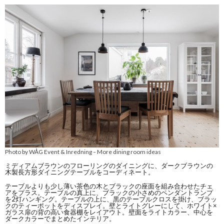
Photo by WÅG Event & Inredning
More dining room ideas
–
ミディアムブラウンのフローリングのダイニングに、ダークブラウンの
木製長方形ダイニングテーブルをコーディネート。
テーブルよりも少し薄い茶色の木とブラックの座面を組み合わせたチェ
アをプラス。テーブルの真上に、ブラックの小さめのペンダントランプ
を2灯ハンギング。テーブルの上に、黒のテーブルクロスを掛け、ブラッ
クのティーポットをディスプレイ。壁とライトグレーにして、ホワイト×
ガラス扉の背の高い食器棚をレイアウト。壁面をライトカラー、中心を
ダークカラーでまとめたインテリア。