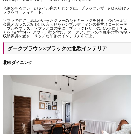
光沢のあるグレーのタイル床のリビングに、ブラックレザーの3人掛けソ
ファをコーディネート。
ソファの前に、赤みがかったグレーのシャギーラグを敷き、茶色っぽい
金属とガラス天板を組み合わせたシンプルデザインの長方形コーヒーテ
ーブルをプラス。ソファとコの字に、ブラックレザーのバルセロナチェ
アを2台ずつレイアウト。壁を背に、ダークブラウンの木目扉の背の高い
収納家具を置き、リッチな印象のインテリアを演出。
ダークブラウン×ブラックの北欧インテリア
北欧ダイニング