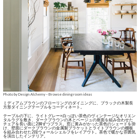
Photo by Design Alchemy
Browse dining room ideas
–
ミディアムブラウンのフローリングのダイニングに、ブラックの木製長
方形ダイニングテーブルをコーディネート。
テーブルの下に、ライトグレー×白っぽい茶色のヴィンテージなオリエン
タルラグを敷き、ダークブラウンの木とベージュの座面を組み合わせた
チェアを長い面に2脚ずつプラス。窓に黄みがかった茶色のシェードを掛
け、壁面にダークブラウンの金属製ブラケットとライトブラウンの棚板
を組み合わせた2段ウォールシェルフをレイアウト。茶色で暖かな雰囲気
を演出したインテリア。