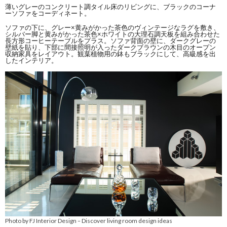
薄いグレーのコンクリート調タイル床のリビングに、ブラックのコーナ
ーソファをコーディネート。
ソファの下に、グレー×黄みがかった茶色のヴィンテージなラグを敷き、
シルバー脚と黄みがかった茶色×ホワイトの大理石調天板を組み合わせた
長方形コーヒーテーブルをプラス。ソファ背面の壁に、ダークグレーの
壁紙を貼り、下部に間接照明が入ったダークブラウンの木目のオープン
収納家具をレイアウト。観葉植物用の鉢もブラックにして、高級感を出
したインテリア。
Photo by FJ Interior Design
Discover living room design ideas
–