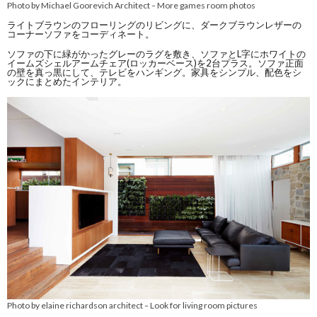
Photo by Michael Goorevich Architect
More games room photos
–
ライトブラウンのフローリングのリビングに、ダークブラウンレザーの
コーナーソファをコーディネート。
ソファの下に緑がかったグレーのラグを敷き、ソファとL字にホワイトの
イームズシェルアームチェア(ロッカーベース)を2台プラス。ソファ正面
の壁を真っ黒にして、テレビをハンギング。家具をシンプル、配色をシ
ックにまとめたインテリア。
Photo by elaine richardson architect
Look for living room pictures
–