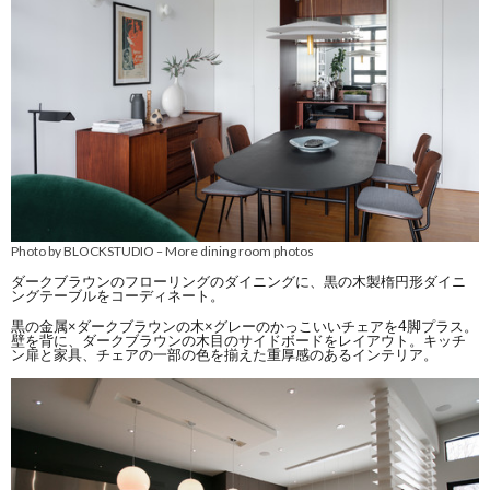
Photo by BLOCKSTUDIO
More dining room photos
–
ダークブラウンのフローリングのダイニングに、黒の木製楕円形ダイニ
ングテーブルをコーディネート。
黒の金属×ダークブラウンの木×グレーのかっこいいチェアを4脚プラス。
壁を背に、ダークブラウンの木目のサイドボードをレイアウト。キッチ
ン扉と家具、チェアの一部の色を揃えた重厚感のあるインテリア。