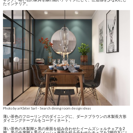
たインテリア。
Photo by arKbiter Sarl
Search dining room design ideas
–
薄い茶色のフローリングのダイニングに、ダークブラウンの木製長方形
ダイニングテーブルをコーディネート。
薄い茶色の木製脚と黒の座面を組み合わせたイームズシェルチェアを2
脚、黒の金属脚と黒のメッシュ座面を組み合わせたチェアを2脚交互にし