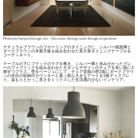
Photo by Nanjoo Design, Inc
Discover dining room design inspiration
–
ナチュラルブラウンのフローリングのダイニングに、シルバー鏡面脚と
ダークブラウンの木製天板を組み合わせた長方形ダイニングテーブルを
コーディネート。
テーブルの下にブラックのラグを敷き、シルバー脚と赤みがかったグレ
ーのファブリックを組み合わせたモダンなデザインのチェアを長い面に3
脚ずつプラス。壁をベージュにして、チェア背面の壁2面にダークブラウ
ンの木目の収納付カウンターと真っ黒な大きなアートを2枚ディスプレ
イ。温もりとかっこ良さをミックスした生活感の少ないインテリア。