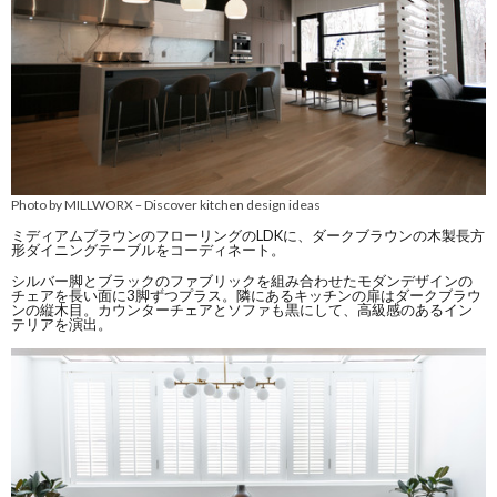
Photo by MILLWORX
Discover kitchen design ideas
–
ミディアムブラウンのフローリングのLDKに、ダークブラウンの木製長方
形ダイニングテーブルをコーディネート。
シルバー脚とブラックのファブリックを組み合わせたモダンデザインの
チェアを長い面に3脚ずつプラス。隣にあるキッチンの扉はダークブラウ
ンの縦木目。カウンターチェアとソファも黒にして、高級感のあるイン
テリアを演出。