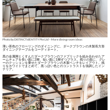
Photo by DISTINCTidENTITY Pte Ltd
More dining room ideas
–
薄い茶色のフローリングのダイニングに、ダークブラウンの木製長方形
ダイニングテーブルをコーディネート。
黒の金属脚とくすんだダークブラウンのファブリックを組み合わせたア
ームチェアを長い面に2脚、短い面に1脚ずつプラス。残りの面に、グレ
ーのクッションを乗せたダークブラウンの木製ベンチをレイアウト。残
りをホワイトでまとめて、黒っぽい色とのコントラストを強調したイン
テリア。