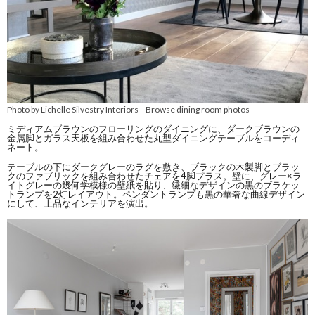
Photo by Lichelle Silvestry Interiors
Browse dining room photos
–
ミディアムブラウンのフローリングのダイニングに、ダークブラウンの
金属脚とガラス天板を組み合わせた丸型ダイニングテーブルをコーディ
ネート。
テーブルの下にダークグレーのラグを敷き、ブラックの木製脚とブラッ
クのファブリックを組み合わせたチェアを4脚プラス。壁に、グレー×ラ
イトグレーの幾何学模様の壁紙を貼り、繊細なデザインの黒のブラケッ
トランプを2灯レイアウト。ペンダントランプも黒の華奢な曲線デザイン
にして、上品なインテリアを演出。