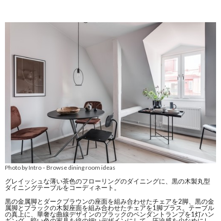
Photo by Intro
Browse dining room ideas
–
グレイッシュな薄い茶色のフローリングのダイニングに、黒の木製丸型
ダイニングテーブルをコーディネート。
黒の金属脚とダークブラウンの座面を組み合わせたチェアを2脚、黒の金
属脚とブラックの木製座面を組み合わせたチェアを1脚プラス。テーブル
の真上に、華奢な曲線デザインのブラックのペンダントランプを1灯ハン
ギング。暗い色の家具を線の細いデザインにして、圧迫感を少なめにし