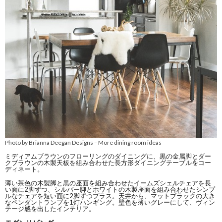
Photo by Brianna Deegan Designs
More dining room ideas
–
ミディアムブラウンのフローリングのダイニングに、黒の金属脚とダー
クブラウンの木製天板を組み合わせた長方形ダイニングテーブルをコー
ディネート。
薄い茶色の木製脚と黒の座面を組み合わせたイームズシェルチェアを長
い面に2脚ずつ、シルバー脚とホワイトの木製座面を組み合わせたシンプ
ルなチェアを短い面に2脚ずつプラス。天井から、マットブラックの大き
なペンダントランプを1灯ハンギング。壁色を薄いグレーにして、ヴィン
テージ感を出したインテリア。