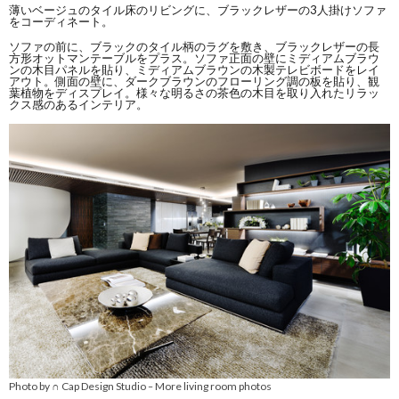
薄いベージュのタイル床のリビングに、ブラックレザーの3人掛けソファ
をコーディネート。
ソファの前に、ブラックのタイル柄のラグを敷き、ブラックレザーの長
方形オットマンテーブルをプラス。ソファ正面の壁にミディアムブラウ
ンの木目パネルを貼り、ミディアムブラウンの木製テレビボードをレイ
アウト。側面の壁に、ダークブラウンのフローリング調の板を貼り、観
葉植物をディスプレイ。様々な明るさの茶色の木目を取り入れたリラッ
クス感のあるインテリア。
Photo by ∩ Cap Design Studio
More living room photos
–