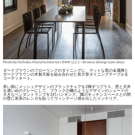
Photo by Nicholas Moriarty Interiors (NMI, LLC.)
Browse dining room ideas
–
ダークブラウンのフローリングのダイニングに、マットな黒の金属脚と
ダークブラウンの木製天板を組み合わせた長方形ダイニングテーブルを
コーディネート。
長い面にメッシュデザインのブラックチェアを2脚ずつプラス。壁と天井
を濃いめのグレーにして、ブラックの柵のようなデザインのシェードの
大きなペンダントランプを1灯ハンギング。隣のキッチンスペースとの間
の壁に茶系のレンガを貼ってヴィンテージ感を出したインテリア。