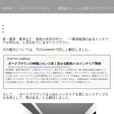
HOME
カラーコーディネート
重厚感ぐぐ～んと上昇!ダークブラウン×
床・建具・家具など、茶色の木目の中で、「一番高級感のあるインテリ
アが作れる」と言われているダークブラウン。
その魅力については、下のcontentsで詳しく解説しました。
interior-supply.jp
ダークブラウンの特徴とセンス良く見せる配色5つ&インテリア実例
https://interior-supply.jp/color-coordinate/dark-brown
床や建具、家具の色の中で、人気のダークブラウン。同じデザインの木目でも、暗い茶色は高級な印象がして、
数種類のカラーバリエーションがあったとしても、実物を見にして即座に「ダークブラウン」を選ぶ方が多いよ
うに思います。 ダークブラウンの木目調家具とグレーのモダンインテリア筆者は、20年以上、建築やインテリア
に携わってしますが、ダークブラウン人気に衰えを感じたことがありません。 (adsbygoogle = window.adsbygoogl
e || ).push({});これから、家を建てる人、家具を買う人の為に、ダークブラウンの特徴やセンス...
そして、「ダークブラウンでまとめたインテリアを更にセンスアップさ
せる色として、黒がある」とも解説しました。