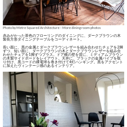
Photo by Metre Squared Architecture
More dining room photos
–
赤みがかった茶色のフローリングのダイニングに、ダークブラウンの木
製長方形ダイニングテーブルをコーディネート。
長い面に、黒の金属とダークブラウンレザーを組み合わせたチェアを2脚
ずつ、短い面に、ダークブラウンの木とダークブラウンレザーを組み合
わせたチェアを1脚ずつプラス。ドア横の壁を背に、ミディアムブラウン
の木製サイドボードをレイアウト。天井に、ブラックの金属パイプを取
り付け、黒コードの裸電球を巻き付けて4灯ハンギング。黒をアクセント
に加えたヴィンテージ感のあるインテリア。