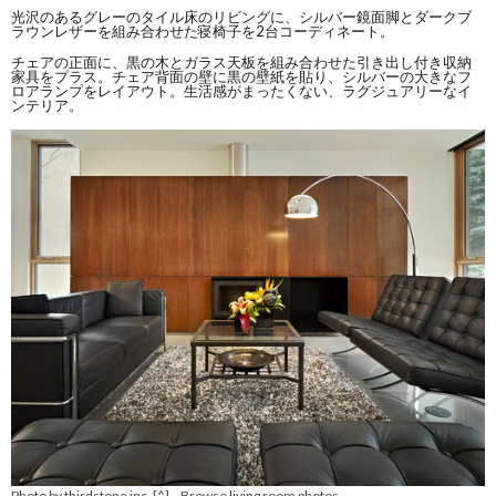
光沢のあるグレーのタイル床のリビングに、シルバー鏡面脚とダークブ
ラウンレザーを組み合わせた寝椅子を2台コーディネート。
チェアの正面に、黒の木とガラス天板を組み合わせた引き出し付き収納
家具をプラス。チェア背面の壁に黒の壁紙を貼り、シルバーの大きなフ
ロアランプをレイアウト。生活感がまったくない、ラグジュアリーなイ
ンテリア。
Photo by thirdstone inc. [^]
Browse living room photos
–