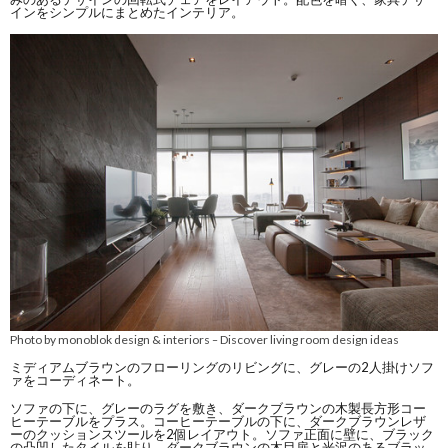
インをシンプルにまとめたインテリア。
Photo by monoblok design & interiors
Discover living room design ideas
–
ミディアムブラウンのフローリングのリビングに、グレーの2人掛けソフ
ァをコーディネート。
ソファの下に、グレーのラグを敷き、ダークブラウンの木製長方形コー
ヒーテーブルをプラス。コーヒーテーブルの下に、ダークブラウンレザ
ーのクッションスツールを2個レイアウト。ソファ正面に壁に、ブラック
の凸凹したタイルを貼り、ダークブラウンの木目扉と光沢のあるブラッ