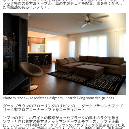
ラック帳面の長方形テーブル、黒の木製チェアを配置。黒を多く配色し
た高級感のあるインテリア。
Photo by Stone & Associates Designers
Search living room design ideas
–
ダークブラウンのフローリングのリビングに、ダークブラウンのファブ
リック製フロアコーナーソファをコーディネート。
ソファの下に、ホワイトの模様が入ったブラックの厚手のラグを敷き、
ソファと同じ素材の長方形オットマンテーブルをプラス。ソファ正面
に、シルバーの1本脚とダークブラウンのファブリックを組み合わせた丸
みのあるデザインの回転式チェアをレイアウト。配色を暗く、家具デザ