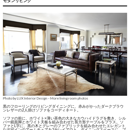
モダンリビング
Photo by LUX Interior Design
More living room photos
–
黒のフローリングのリビングダイニングに、赤みがかったダークブラウ
ンレザーの2人掛けソファをコーディネート。
ソファの前に、ホワイト×薄い茶色の大きなカウハイドラグを敷き、シル
バー鏡面脚とホワイト天板を組み合わせた長方形テーブルをプラス。ソ
ファとL字に、黒の木とグレーのファブリックを組み合わせたエレガント
なデザインのアームチェアを2台レイアウト。ダイニングスペースに、ブ