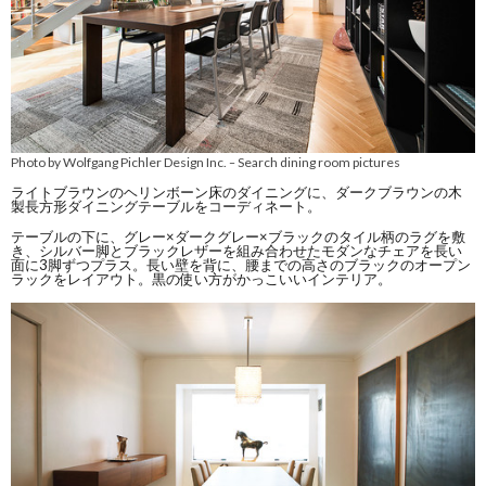
Photo by Wolfgang Pichler Design Inc.
Search dining room pictures
–
ライトブラウンのヘリンボーン床のダイニングに、ダークブラウンの木
製長方形ダイニングテーブルをコーディネート。
テーブルの下に、グレー×ダークグレー×ブラックのタイル柄のラグを敷
き、シルバー脚とブラックレザーを組み合わせたモダンなチェアを長い
面に3脚ずつプラス。長い壁を背に、腰までの高さのブラックのオープン
ラックをレイアウト。黒の使い方がかっこいいインテリア。