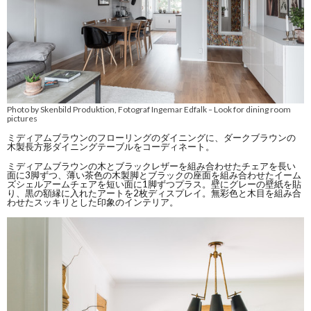
Photo by Skenbild Produktion, Fotograf Ingemar Edfalk
Look for dining room
–
pictures
ミディアムブラウンのフローリングのダイニングに、ダークブラウンの
木製長方形ダイニングテーブルをコーディネート。
ミディアムブラウンの木とブラックレザーを組み合わせたチェアを長い
面に3脚ずつ、薄い茶色の木製脚とブラックの座面を組み合わせたイーム
ズシェルアームチェアを短い面に1脚ずつプラス。壁にグレーの壁紙を貼
り、黒の額縁に入れたアートを2枚ディスプレイ。無彩色と木目を組み合
わせたスッキリとした印象のインテリア。