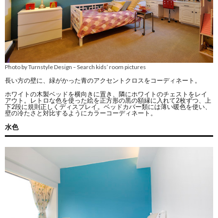
Photo by Turnstyle Design
Search kids’ room pictures
–
長い方の壁に、緑がかった青のアクセントクロスをコーディネート。
ホワイトの木製ベッドを横向きに置き、隣にホワイトのチェストをレイ
アウト。レトロな色を使った絵を正方形の黒の額縁に入れて2枚ずつ、上
下2段に規則正しくディスプレイ。ベッドカバー類には薄い暖色を使い、
壁の冷たさと対比するようにカラーコーディネート。
水色