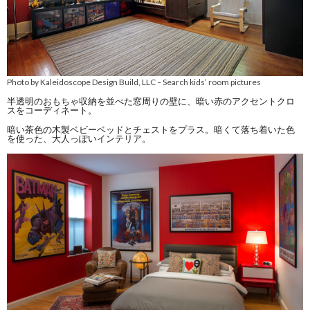
Photo by Kaleidoscope Design Build, LLC
Search kids’ room pictures
–
半透明のおもちゃ収納を並べた窓周りの壁に、暗い赤のアクセントクロ
スをコーディネート。
暗い茶色の木製ベビーベッドとチェストをプラス。暗くて落ち着いた色
を使った、大人っぽいインテリア。