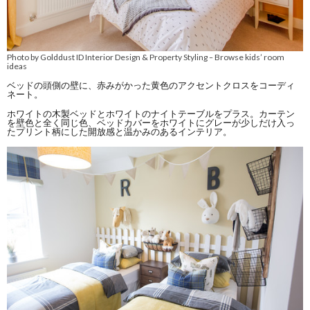
Photo by Golddust ID Interior Design & Property Styling
Browse kids’ room
–
ideas
ベッドの頭側の壁に、赤みがかった黄色のアクセントクロスをコーディ
ネート。
ホワイトの木製ベッドとホワイトのナイトテーブルをプラス。カーテン
を壁色と全く同じ色、ベッドカバーをホワイトにグレーが少しだけ入っ
たプリント柄にした開放感と温かみのあるインテリア。