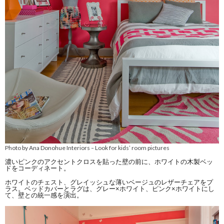
Photo by Ana Donohue Interiors
Look for kids’ room pictures
–
濃いピンクのアクセントクロスを貼った壁の前に、ホワイトの木製ベッ
ドをコーディネート。
ホワイトのチェスト、グレイッシュな薄いベージュのレザーチェアをプ
ラス。ベッドカバーとラグは、グレー×ホワイト、ピンク×ホワイトにし
て、壁との統一感を演出。