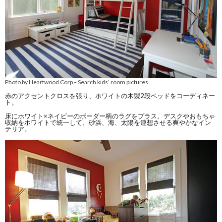
Photo by Heartwood Corp
Search kids’ room pictures
–
赤のアクセントクロスを張り、ホワイトの木製2段ベッドをコーディネー
ト。
床にホワイト×ネイビーのボーダー柄のラグをプラス。デスクやおもちゃ
収納をホワイトで統一して、砂浜、海、太陽を連想させる爽やかなイン
テリア。