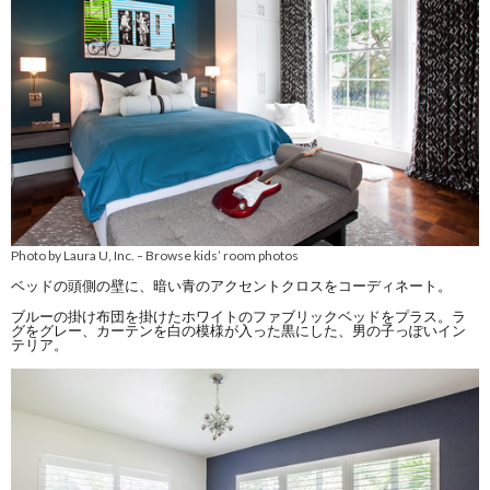
Photo by Laura U, Inc.
Browse kids’ room photos
–
ベッドの頭側の壁に、暗い青のアクセントクロスをコーディネート。
ブルーの掛け布団を掛けたホワイトのファブリックベッドをプラス。ラ
グをグレー、カーテンを白の模様が入った黒にした、男の子っぽいイン
テリア。