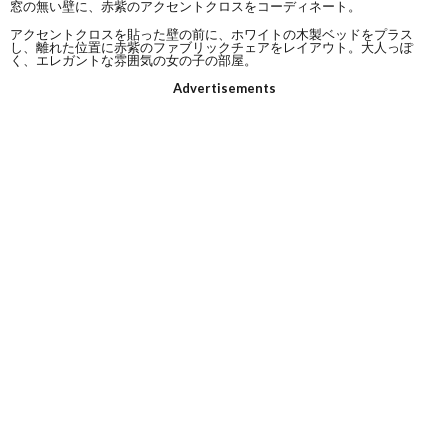
窓の無い壁に、赤紫のアクセントクロスをコーディネート。
アクセントクロスを貼った壁の前に、ホワイトの木製ベッドをプラス
し、離れた位置に赤紫のファブリックチェアをレイアウト。大人っぽ
く、エレガントな雰囲気の女の子の部屋。
Advertisements