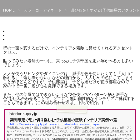
HOME
カラーコーディネート
遊び心をくすぐる!子供部屋のアクセント
壁の一面を変えるだけで、インテリアを素敵に見せてくれるアクセント
クロス。
貼ってみたい場所の一つに、真っ先に子供部屋を思い浮かべる方も多い
でしょう。
大人が使うリビングやダイニングは、派手な色を使いたくても「人目に
触れる」「落ち着かない」などの理由から、大人しめの色にしてしまう
ことがほどんどですが、子供部屋は、子ども達だけが使う部屋なので、
家の中で一番、遊び心を発揮できる場所です。
また、他の部屋ではできないような“2色使い”や“パターン柄と派手な
色”を組み合わせることで、どこにも無い個性的なインテリアに挑戦する
こともできます。(この組み合わせ方は、下記で紹介。)
interior-supply.jp
期間限定で思い切り楽しむ!子供部屋の壁紙インテリア実例51選
https://interior-supply.jp/color-coordinate/kids-room-wallpaper
子供部屋におしゃれさや楽しさを演出する方法に、ホワイト系以外の壁紙クロスを使うがあります。前回、アク
セントクロスのコーディネート例を紹介したのですが、ここでは、全壁に色や柄を取り入れた子供部屋について
解説。 動物や乗り物など、子どもの時にしか合わない柄 大人の部屋では使いにくい2色を組み合わせた壁を中心
にインテリアを紹介していきましょう。Advertisements (adsbygoogle = window.adsbygoogle || ).push({});パターン柄