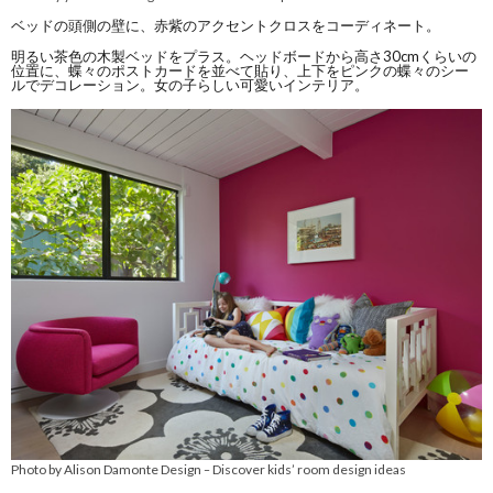
ベッドの頭側の壁に、赤紫のアクセントクロスをコーディネート。
明るい茶色の木製ベッドをプラス。ヘッドボードから高さ30cmくらいの
位置に、蝶々のポストカードを並べて貼り、上下をピンクの蝶々のシー
ルでデコレーション。女の子らしい可愛いインテリア。
Photo by Alison Damonte Design
Discover kids’ room design ideas
–