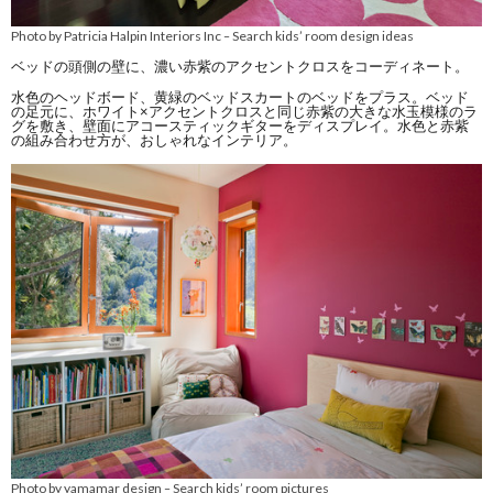
Photo by Patricia Halpin Interiors Inc
Search kids’ room design ideas
–
ベッドの頭側の壁に、濃い赤紫のアクセントクロスをコーディネート。
水色のヘッドボード、黄緑のベッドスカートのベッドをプラス。ベッド
の足元に、ホワイト×アクセントクロスと同じ赤紫の大きな水玉模様のラ
グを敷き、壁面にアコースティックギターをディスプレイ。水色と赤紫
の組み合わせ方が、おしゃれなインテリア。
Photo by yamamar design
Search kids’ room pictures
–