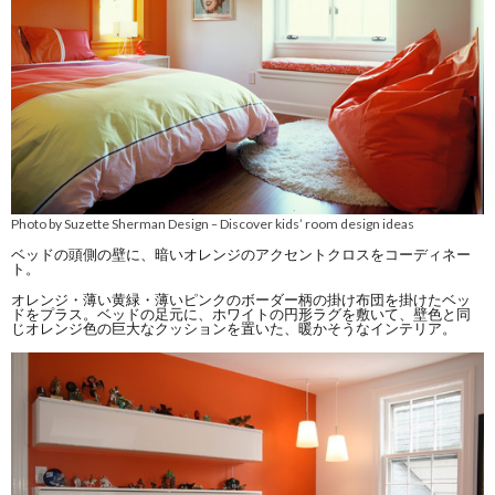
Photo by Suzette Sherman Design
Discover kids’ room design ideas
–
ベッドの頭側の壁に、暗いオレンジのアクセントクロスをコーディネー
ト。
オレンジ・薄い黄緑・薄いピンクのボーダー柄の掛け布団を掛けたベッ
ドをプラス。ベッドの足元に、ホワイトの円形ラグを敷いて、壁色と同
じオレンジ色の巨大なクッションを置いた、暖かそうなインテリア。