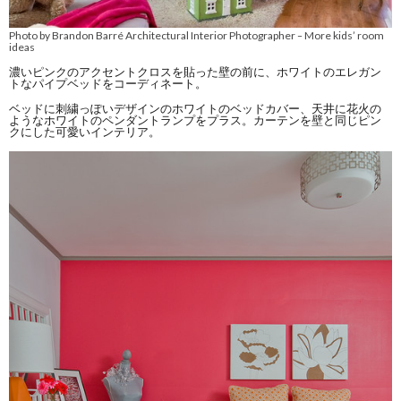
Photo by Brandon Barré Architectural Interior Photographer
More kids’ room
–
ideas
濃いピンクのアクセントクロスを貼った壁の前に、ホワイトのエレガン
トなパイプベッドをコーディネート。
ベッドに刺繍っぽいデザインのホワイトのベッドカバー、天井に花火の
ようなホワイトのペンダントランプをプラス。カーテンを壁と同じピン
クにした可愛いインテリア。