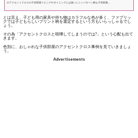
のアクセントクロスの子供部屋リビングやダイニングには使いにくいパターン柄も子供部屋...
とは言え、子ども用の家具や持ち物はカラフルな色が多く、ファブリッ
クでは子どもらしいプリント柄を選定するという方もいらっしゃるでし
ょう。
その為「アクセントクロスと喧嘩してしまうのでは?」という心配も出て
きます。
色別に、おしゃれな子供部屋のアクセントクロス事例を見ていきましょ
う。
Advertisements