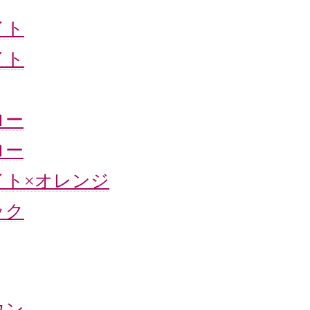
イト
イト
ロー
ロー
イト×オレンジ
ック
ウン