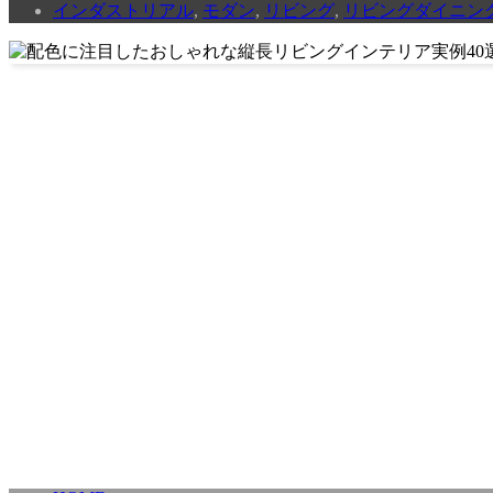
インダストリアル
,
モダン
,
リビング
,
リビングダイニン