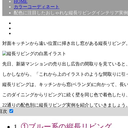
HOME
カラーコーディネート
配色に注目したおしゃれな縦長リビングインテリア実例
対面キッチンから遠い位置に掃き出し窓がある縦長リビング
先日、新築マンションの売り出し広告の間取りを見ていると
しかしながら、「これから上のイラストのような間取りに引
縦長リビングは、キッチンから窓(ベランダ)に向かって、長
このダイニングからリビングに続く壁を同じ色で着色したり、
22通りの配色別に縦長リビング実例を紹介していきましょう
目次
①ブルー系の縦長リビング
1.