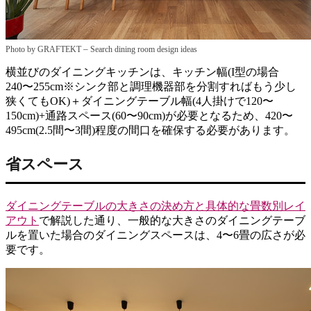
–
Photo by GRAFTEKT
Search dining room design ideas
横並びのダイニングキッチンは、キッチン幅(I型の場合
240〜255cm※シンク部と調理機器部を分割すればもう少し
狭くてもOK)＋ダイニングテーブル幅(4人掛けで120〜
150cm)+通路スペース(60〜90cm)が必要となるため、420〜
495cm(2.5間〜3間)程度の間口を確保する必要があります。
省スペース
ダイニングテーブルの大きさの決め方と具体的な畳数別レイ
アウト
で解説した通り、一般的な大きさのダイニングテーブ
ルを置いた場合のダイニングスペースは、4〜6畳の広さが必
要です。