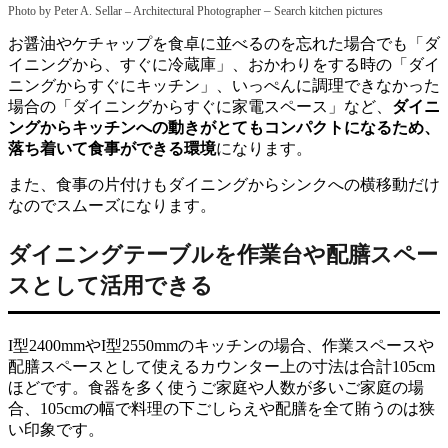
–
Photo by Peter A. Sellar – Architectural Photographer
Search kitchen pictures
お醤油やケチャップを食卓に並べるのを忘れた場合でも「ダ
イニングから、すぐに冷蔵庫」、おかわりをする時の「ダイ
ニングからすぐにキッチン」、いっぺんに調理できなかった
場合の「ダイニングからすぐに家電スペース」など、
ダイニ
ングからキッチンへの動きがとてもコンパクトになるため、
落ち着いて食事ができる環境
になります。
また、食事の片付けもダイニングからシンクへの横移動だけ
なのでスムーズになります。
ダイニングテーブルを作業台や配膳スペー
スとして活用できる
I型2400mmやI型2550mmのキッチンの場合、作業スペースや
配膳スペースとして使えるカウンター上の寸法は合計105cm
ほどです。食器を多く使うご家庭や人数が多いご家庭の場
合、105cmの幅で料理の下ごしらえや配膳を全て賄うのは狭
い印象です。