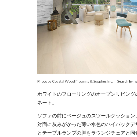
–
Photo by Coastal Wood Flooring & Supplies Inc.
Search livi
ホワイトのフローリングのオープンリビング
ネート。
ソファの前にベージュのスツールクッション
対面に灰みがかった薄い水色のハイバックデ
とテーブルランプの脚をラウンジチェアと同