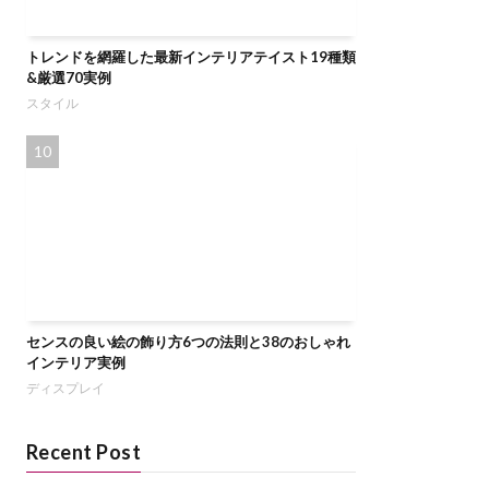
トレンドを網羅した最新インテリアテイスト19種類
&厳選70実例
スタイル
センスの良い絵の飾り方6つの法則と38のおしゃれ
インテリア実例
ディスプレイ
Recent Post