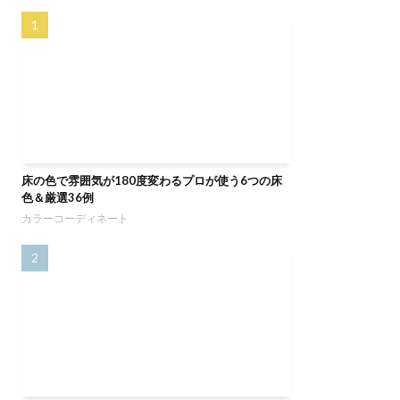
床の色で雰囲気が180度変わるプロが使う6つの床
色＆厳選36例
カラーコーディネート