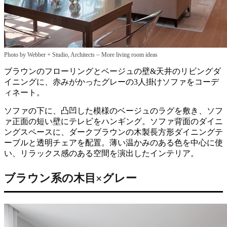
–
Photo by Webber + Studio, Architects
More living room ideas
ブラウンのフローリングとベージュの壁&天井のリビングダ
イニングに、赤みがかったグレーの3人掛けソファをコーデ
ィネート。
ソファの下に、凸凹した模様のベージュのラグを敷き、ソフ
ァ正面の短い壁にテレビをハンギング。ソファ背面のダイニ
ングスペースに、ダークブラウンの木製長方形ダイニングテ
ーブルと透明チェアを配置。薄い温かみのある色を中心に使
い、リラックス感のある空間を演出したインテリア。
ブラウン系の木目×グレー