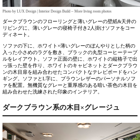
–
Photo by LUX Design | Interior Design Build
More living room photos
ダークブラウンのフローリングと薄いグレーの壁紙&天井の
リビングに、薄いグレーの寝椅子付き2人掛けソファをコー
ディネート。
ソファの下に、ホワイト×薄いグレーのぼんやりとした柄の
入った小さめのラグを敷き、ブラックの丸型コーヒーテーブ
ルをレイアウト。ソファ正面の壁に、ホワイトの縦格子で出
っ張った壁を作り、ホワイトのキャビネットとダークブラウ
ンの木目扉を組み合わせたコンパクトなテレビボードをハン
ギング。ソファとL字に、ブラウンレザーのパーソナルソフ
ァを配置。無機質なグレーと重厚感のある暗い茶色の木目を
組み合わせた洗練された印象のインテリア。
ダークブラウン系の木目×グレージュ