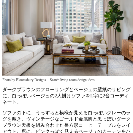
–
Photo by Bloomsbury Designs
Search living room design ideas
ダークブラウンのフローリングとベージュの壁紙のリビング
に、白っぽいベージュの2人掛けソファをL字に2台コーディ
ネート。
ソファの下に、うっすらと模様が見える白っぽいグレーのラ
グを敷き、ヴィンテージなゴールド金属脚と黒っぽいダーク
ブラウン天板を組み合わせた長方形コーヒーテーブルをレイ
アウト。窓に、ピンクっぽく見えるベージュのカーテンをハ