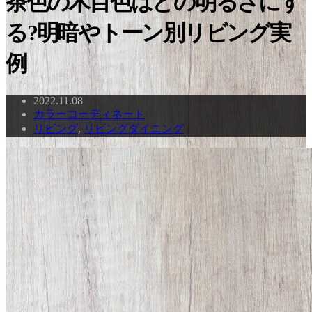
茶色の木目色はどの明るさにす
る?明暗やトーン別リビング実
例
2022.11.08
カラーコーディネート
リビング
,
リビングダイニング