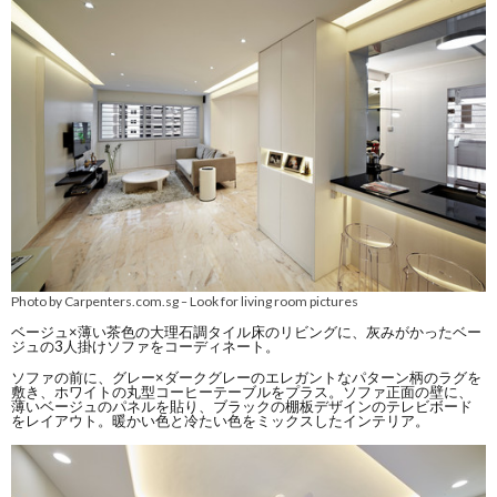
Photo by Carpenters.com.sg
Look for living room pictures
–
ベージュ×薄い茶色の大理石調タイル床のリビングに、灰みがかったベー
ジュの3人掛けソファをコーディネート。
ソファの前に、グレー×ダークグレーのエレガントなパターン柄のラグを
敷き、ホワイトの丸型コーヒーテーブルをプラス。ソファ正面の壁に、
薄いベージュのパネルを貼り、ブラックの棚板デザインのテレビボード
をレイアウト。暖かい色と冷たい色をミックスしたインテリア。