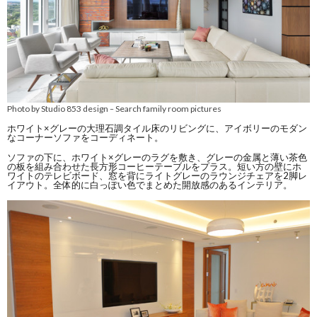
Photo by Studio 853 design
Search family room pictures
–
ホワイト×グレーの大理石調タイル床のリビングに、アイボリーのモダン
なコーナーソファをコーディネート。
ソファの下に、ホワイト×グレーのラグを敷き、グレーの金属と薄い茶色
の板を組み合わせた長方形コーヒーテーブルをプラス。短い方の壁にホ
ワイトのテレビボード、窓を背にライトグレーのラウンジチェアを2脚レ
イアウト。全体的に白っぽい色でまとめた開放感のあるインテリア。