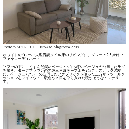
Photo by MP PROJECT
Browse living room ideas
–
ホワイト×グレーの大理石調タイル床のリビングに、グレーの2人掛けソ
ファをコーディネート。
ソファの下に、くすんだ濃いベージュ×白っぽいベージュの凸凹したラグ
を敷き、ダークブラウンの木製三角形テーブルを2台プラス。ラグの端
に、ベージュ×グレーの凸凹したファブリックを使った正方形スツールク
ッションをレイアウト。暖色や木目を取り入れた暖かそうなインテリ
ア。