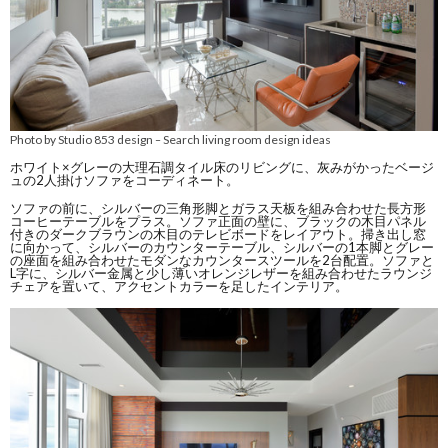
Photo by Studio 853 design
Search living room design ideas
–
ホワイト×グレーの大理石調タイル床のリビングに、灰みがかったベージ
ュの2人掛けソファをコーディネート。
ソファの前に、シルバーの三角形脚とガラス天板を組み合わせた長方形
コーヒーテーブルをプラス。ソファ正面の壁に、ブラックの木目パネル
付きのダークブラウンの木目のテレビボードをレイアウト。掃き出し窓
に向かって、シルバーのカウンターテーブル、シルバーの1本脚とグレー
の座面を組み合わせたモダンなカウンタースツールを2台配置。ソファと
L字に、シルバー金属と少し薄いオレンジレザーを組み合わせたラウンジ
チェアを置いて、アクセントカラーを足したインテリア。