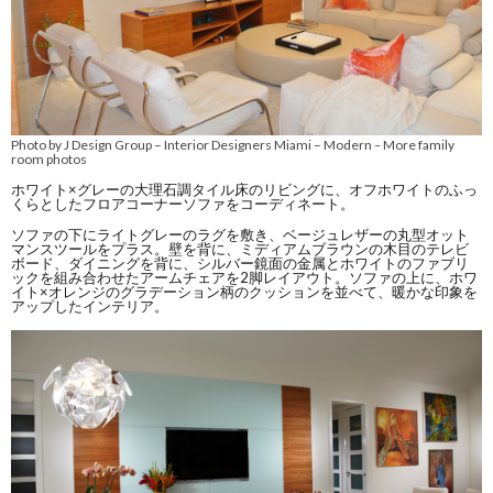
Photo by J Design Group – Interior Designers Miami – Modern
More family
–
room photos
ホワイト×グレーの大理石調タイル床のリビングに、オフホワイトのふっ
くらとしたフロアコーナーソファをコーディネート。
ソファの下にライトグレーのラグを敷き、ベージュレザーの丸型オット
マンスツールをプラス。壁を背に、ミディアムブラウンの木目のテレビ
ボード、ダイニングを背に、シルバー鏡面の金属とホワイトのファブリ
ックを組み合わせたアームチェアを2脚レイアウト。ソファの上に、ホワ
イト×オレンジのグラデーション柄のクッションを並べて、暖かな印象を
アップしたインテリア。