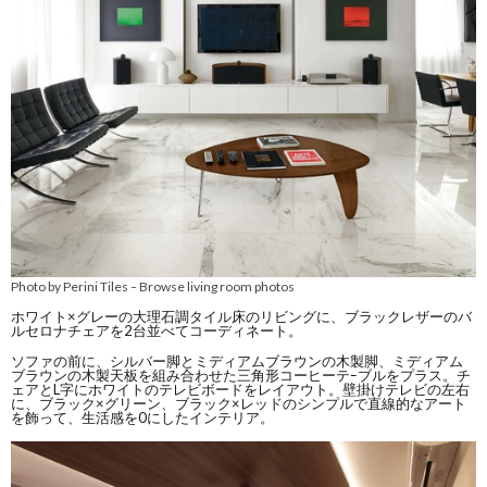
Photo by Perini Tiles
Browse living room photos
–
ホワイト×グレーの大理石調タイル床のリビングに、ブラックレザーのバ
ルセロナチェアを2台並べてコーディネート。
ソファの前に、シルバー脚とミディアムブラウンの木製脚、ミディアム
ブラウンの木製天板を組み合わせた三角形コーヒーテｰブルをプラス。チ
ェアとL字にホワイトのテレビボードをレイアウト。壁掛けテレビの左右
に、ブラック×グリーン、ブラック×レッドのシンプルで直線的なアート
を飾って、生活感を0にしたインテリア。