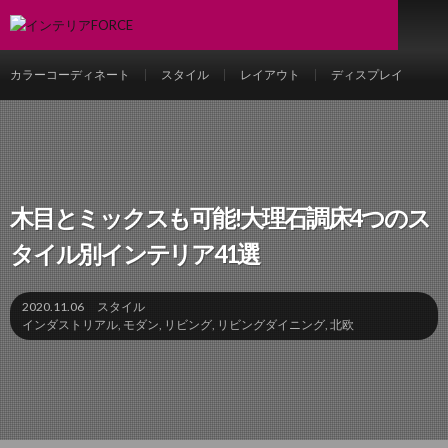
カラーコーディネート
スタイル
レイアウト
ディスプレイ
木目とミックスも可能!大理石調床4つのス
タイル別インテリア41選
2020.11.06
スタイル
インダストリアル
,
モダン
,
リビング
,
リビングダイニング
,
北欧