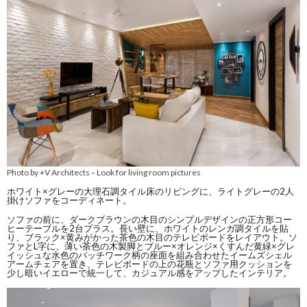
Photo by +V Architects
Look for living room pictures
–
ホワイト×グレーの大理石調タイル床のリビングに、ライトグレーの2人
掛けソファをコーディネート。
ソファの前に、ダークブラウンの木目のシンプルデザインの正方形コー
ヒーテーブルを2台プラス。長い壁に、ホワイトのレンガ調タイルを貼
り、ブラック×黄みがかった茶色の木目のテレビボードをレイアウト。ソ
ファとL字に、薄い茶色の木製脚とブルー×オレンジ×くすんだ黄緑×グレ
イッシュな水色のパッチワーク柄の座面を組み合わせたイームズシェル
アームチェアを置き、テレビボードの上の花瓶とソファ用クッションを
少し暗いイエローで統一して、カジュアル感をアップしたインテリア。