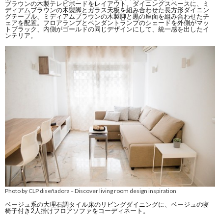
ブラウンの木製テレビボードをレイアウト。ダイニングスペースに、ミ
ディアムブラウンの木製脚とガラス天板を組み合わせた長方形ダイニン
グテーブル、ミディアムブラウンの木製脚と黒の座面を組み合わせたチ
ェアを配置。フロアランプとペンダントランプのシェードを外側がマッ
トブラック、内側がゴールドの同じデザインにして、統一感を出したイ
ンテリア。
Photo by CLP diseñadora
Discover living room design inspiration
–
ベージュ系の大理石調タイル床のリビングダイニングに、ベージュの寝
椅子付き2人掛けフロアソファをコーディネート。