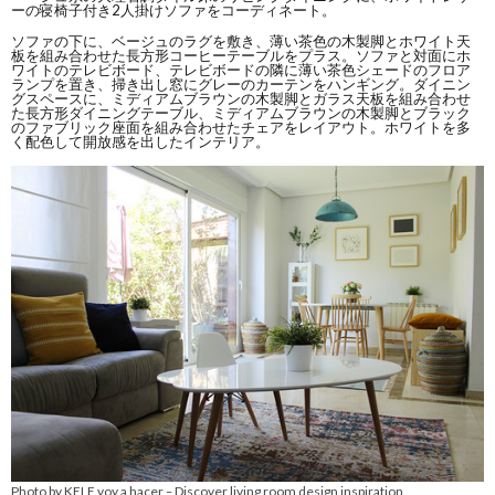
ーの寝椅子付き2人掛けソファをコーディネート。
ソファの下に、ベージュのラグを敷き、薄い茶色の木製脚とホワイト天
板を組み合わせた長方形コーヒーテーブルをプラス。ソファと対面にホ
ワイトのテレビボード、テレビボードの隣に薄い茶色シェードのフロア
ランプを置き、掃き出し窓にグレーのカーテンをハンギング。ダイニン
グスペースに、ミディアムブラウンの木製脚とガラス天板を組み合わせ
た長方形ダイニングテーブル、ミディアムブラウンの木製脚とブラック
のファブリック座面を組み合わせたチェアをレイアウト。ホワイトを多
く配色して開放感を出したインテリア。
Photo by KELE voy a hacer
Discover living room design inspiration
–