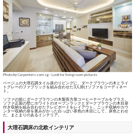
Photo by Carpenters.com.sg
Look for living room pictures
–
ベージュの大理石調タイル床のリビングに、ダークブラウンの木とライ
トグレーのファブリックを組み合わせた3人掛けソファをコーディネー
ト。
ソファの前にダークブラウンの木製長方形コーヒーテーブルをプラス。
ソファ正面の壁にホワイトのオープンラックとダークブラウンの木目扉
付き収納を組み合わせたテレビボードをレイアウト。ニッチ収納やカウ
ンター収納の扉を黄みがかった白っぽい茶色の木目にして、床色とわせ
た、まとまりのあるインテリア。
大理石調床の北欧インテリア