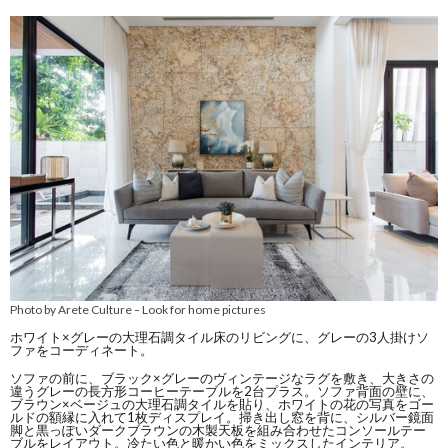
Photo by Arete Culture
Look for home pictures
–
ホワイト×グレーの大理石調タイル床のリビングに、グレーの3人掛けソ
ファをコーディネート。
ソファの前に、ブラック×グレーのヴィンテージなラグを敷き、大きさの
違うグレーの長方形コーヒーテーブルを2台プラス。ソファ背面の壁に、
ブラウン×ベージュの大理石調タイルを貼り、ホワイトの花の写真をゴー
ルドの額縁に入れて1枚ディスプレイ。掃き出し窓を背に、シルバー鏡面
脚と黒っぽいダークブラウンの木製天板を組み合わせたコンソールテー
ブルをレイアウト。冷たい色と暖かい色をミックスしたインテリア。