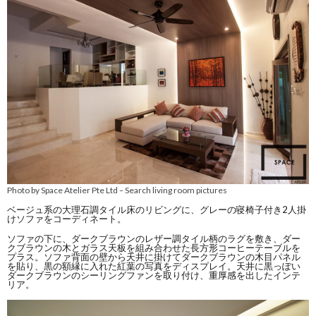
Photo by Space Atelier Pte Ltd
Search living room pictures
–
ベージュ系の大理石調タイル床のリビングに、グレーの寝椅子付き2人掛
けソファをコーディネート。
ソファの下に、ダークブラウンのレザー調タイル柄のラグを敷き、ダー
クブラウンの木とガラス天板を組み合わせた長方形コーヒーテーブルを
プラス。ソファ背面の壁から天井に掛けてダークブラウンの木目パネル
を貼り、黒の額縁に入れた紅葉の写真をディスプレイ。天井に黒っぽい
ダークブラウンのシーリングファンを取り付け、重厚感を出したインテ
リア。