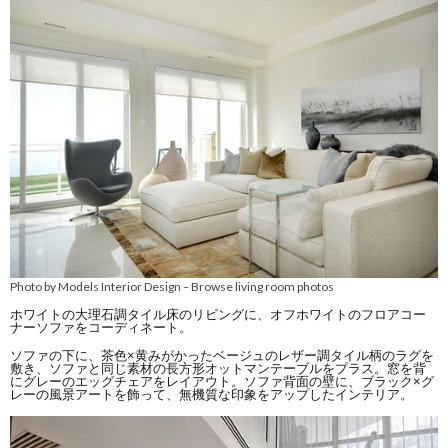
Photo by Models Interior Design
Browse living room photos
–
ホワイトの大理石調タイル床のリビングに、オフホワイトのフロアコー
ナーソファをコーディネート。
ソファの下に、茶色×黄みがかったベージュのレザー調タイル柄のラグを
敷き、ソファと同じ素材の長方形オットマンテーブルをプラス。窓を背
にグレーのエッグチェアをレイアウト。ソファ背面の壁に、ブラック×グ
レーの風景アートを飾って、無機質な印象をアップしたインテリア。