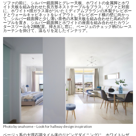
ソファの前に、シルバー鏡面脚とグレー天板、ホワイトの金属脚とホワ
イト天板を組み合わせた長方形ネストテーブルをプラス。ソファと対面
に、ホワイト×摺ガラス扉がついたミディアムブラウンの木製テレビボー
ドとウォールキャビネットをレイアウト。テレビボード横の壁に向かっ
て、シルバー鏡面脚と少し薄い茶色の木製天板を組み合わせた高めのテ
ーブルを置き、シルバー鏡面脚とホワイトの座面を組み合わせたカウン
タースツールを2脚配置。掃き出し窓に、ベージュのチェック柄のレース
カーテンを掛けて、温もりを足したインテリア。
Photo by onahome
Look for hallway design inspiration
–
ベージュ系の大理石調タイル床のリビングダイニングに、ホワイトレザ