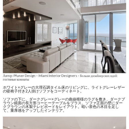
Автор: Pfuner Design – Miami Interior Designers
– Больше дизайнерских идей:
гостиные комнаты
ホワイト×グレーの大理石調タイル床のリビングに、ライトグレーレザー
の寝椅子付き2人掛けソファをコーディネート。
ソファの下に、ダークグレー×グレーの曲線模様のラグを敷き、ダークブ
ラウン鏡面の長方形コーヒーテーブルをプラス。ソファ正面の壁にダー
クブラウンの木製テレビボードをレイアウト。暗い茶色の木目を足し
て、重厚感をアップしたインテリア。