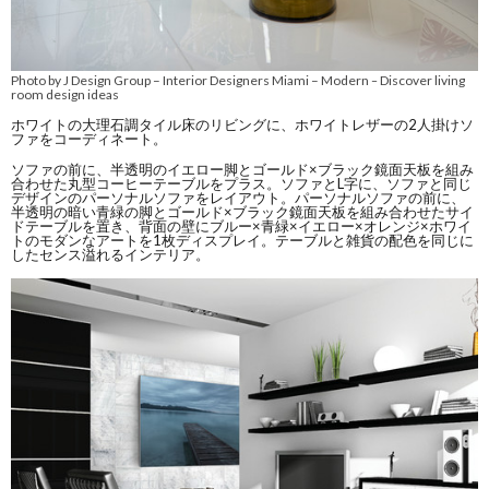
Photo by J Design Group – Interior Designers Miami – Modern
Discover living
–
room design ideas
ホワイトの大理石調タイル床のリビングに、ホワイトレザーの2人掛けソ
ファをコーディネート。
ソファの前に、半透明のイエロー脚とゴールド×ブラック鏡面天板を組み
合わせた丸型コーヒーテーブルをプラス。ソファとL字に、ソファと同じ
デザインのパーソナルソファをレイアウト。パーソナルソファの前に、
半透明の暗い青緑の脚とゴールド×ブラック鏡面天板を組み合わせたサイ
ドテーブルを置き、背面の壁にブルー×青緑×イエロー×オレンジ×ホワイ
トのモダンなアートを1枚ディスプレイ。テーブルと雑貨の配色を同じに
したセンス溢れるインテリア。