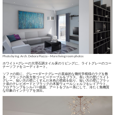
Photo by Ing. Arch. Debora Piazza
More living room photos
–
ホワイト×グレーの大理石調タイル床のリビングに、ライトグレーのコー
ナーソファをコーディネート。
ソファの前に、グレー×ダークグレーの直線的な幾何学模様のラグを敷
き、ブラックの長方形コーヒーテーブルをプラス。長い方の壁にライト
グレー、短い方の壁にくすんだ水色の壁紙を貼り、短い方の壁にブラッ
ク扉のテレビボードとブラックの木製ウォールシェルフをレイアウト。
フロアランプをシルバー鏡面、アートをブルー系にして、冷たく無機質
な印象のインテリアを演出。