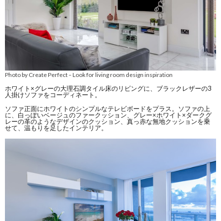
Photo by Create Perfect
Look for living room design inspiration
–
ホワイト×グレーの大理石調タイル床のリビングに、ブラックレザーの3
人掛けソファをコーディネート。
ソファ正面にホワイトのシンプルなテレビボードをプラス。ソファの上
に、白っぽいベージュのファークッション、グレー×ホワイト×ダークグ
レーの革のようなデザインのクッション、真っ赤な無地クッションを乗
せて、温もりを足したインテリア。