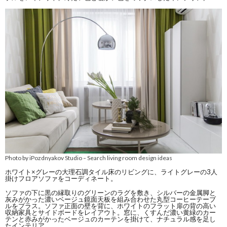
Photo by iPozdnyakov Studio
Search living room design ideas
–
ホワイト×グレーの大理石調タイル床のリビングに、ライトグレーの3人
掛けフロアソファをコーディネート。
ソファの下に黒の縁取りのグリーンのラグを敷き、シルバーの金属脚と
灰みがかった濃いベージュ鏡面天板を組み合わせた丸型コーヒーテーブ
ルをプラス。ソファ正面の壁を背に、ホワイトのフラット扉の背の高い
収納家具とサイドボードをレイアウト。窓に、くすんだ濃い黄緑のカー
テンと赤みがかったベージュのカーテンを掛けて、ナチュラル感を足し
たインテリア。