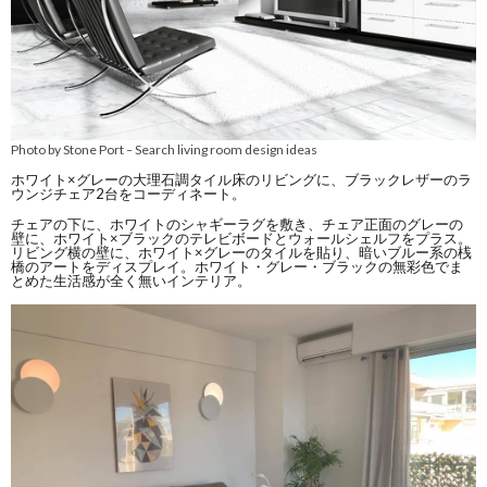
Photo by Stone Port
Search living room design ideas
–
ホワイト×グレーの大理石調タイル床のリビングに、ブラックレザーのラ
ウンジチェア2台をコーディネート。
チェアの下に、ホワイトのシャギーラグを敷き、チェア正面のグレーの
壁に、ホワイト×ブラックのテレビボードとウォールシェルフをプラス。
リビング横の壁に、ホワイト×グレーのタイルを貼り、暗いブルー系の桟
橋のアートをディスプレイ。ホワイト・グレー・ブラックの無彩色でま
とめた生活感が全く無いインテリア。