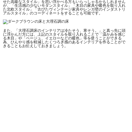
せた高級なスタイル」を思い浮かべる方もいらっしゃるかもしれません
が、「生活感の少ないモダンスタイル」「木目の家具や暖色を取り入れ
た北欧スタイル」「古びたヴィンテージ家具やレンガ壁のインダストリ
アルスタイル」のコーディネートをすることも可能です。
また、「大理石調床のインテリアは冷たそう、寒そう。」と真っ先に頭
に浮かんだ方には、上記のスタイルを取り入れることで「温かみを感じ
る木目」や「ベージュ、イエローなどの暖色」等を使うことができる
為、ひんやり感を軽減したくつろぎ感のあるインテリアを作ることがで
きることもお伝えしておきましょう。