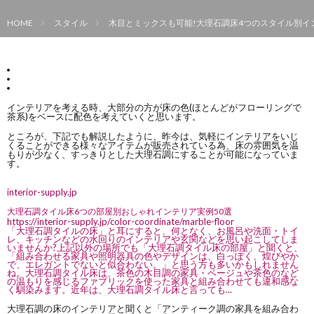
HOME
スタイル
木目とミックスも可能!大理石調床4つのスタイル別イ
インテリアを考える時、大部分の方が床の色(ほとんどがフローリングで
茶系)をベースに配色を考えていくと思います。
ところが、下記でも解説したように、昨今は、気軽にインテリアをいじ
くることができる様々なアイテムが販売されている為、床の雰囲気を温
もりが少なく、すっきりとした大理石調にすることが可能になっていま
す。
interior-supply.jp
大理石調タイル床6つの部屋別おしゃれインテリア実例50選
https://interior-supply.jp/color-coordinate/marble-floor
「大理石調タイルの床」と耳にすると、何となく、お風呂や洗面・トイ
レ、キッチンなどの水回りのインテリアや玄関などを思い起こしてしま
いませんか?上記以外の場所でも「大理石調タイル床の部屋」と聞くと、
「組み合わせる家具や照明器具の色やデザインは、白っぽく、煌びやか
で、エレガントでないと似合わない。」と思う方も多いかもしれません
ね。大理石調タイル床は、茶色の木目調の家具・ベージュや茶色のなど
の温もりを感じるファブリックを使った家具と組み合わせても違和感な
く馴染みます。近年は、大理石調タイル床と言っても...
大理石調の床のインテリアと聞くと「アンティーク調の家具を組み合わ