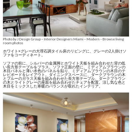
Photo by J Design Group – Interior Designers Miami – Modern
Browse living
–
room photos
ホワイト×グレーの大理石調タイル床のリビングに、グレーの2人掛けソ
ファをコーディネート。
ソファの前に、シルバーの金属脚とホワイト天板を組み合わせた背の低
い長方形テーブルをプラス。ソファ正面の壁に、ミディアムブラウンの
木目パネルと薄い水色のパネルを貼り、ミディアムブラウンの木目のテ
レビボードをレイアウト。ダイニングスペースに、ダークブラウンの木
とブルーのガラス天板を組み合わせた長方形テーブル、ダークブラウン
の木とライトグレーの座面を組み合わせたチェアを配置。涼し気な色と
木目をミックスした寒暖のバランスが取れたインテリア。