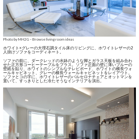
Photo by MH2G
Browse living room ideas
–
ホワイト×グレーの大理石調タイル床のリビングに、ホワイトレザーの2
人掛けソファをコーディネート。
ソファの前に、ダークレッドの水鉢のような脚とガラス天板を組み合わ
せた正方形コーヒーテーブルをプラス。ソファ正面の壁に薄いブルーの
壁紙を貼り、ホワイトのシンプルなテレビボード、ホワイトの横長ウォ
ールキャビネット、グレーの横長ウォールキャビネットをレイアウト。
ソファとコの字に、ホワイトレザーのバルセロナチェアとオットマンを
置いて、すっきりとした冷たそうなインテリアを演出。