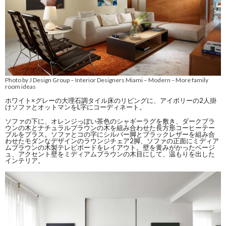
Photo by J Design Group – Interior Designers Miami – Modern
More family
–
room ideas
ホワイト×グレーの大理石調タイル床のリビングに、アイボリーの2人掛
けソファとオットマンをL字にコーディネート。
ソファの下に、オレンジっぽい茶色のシャギーラグを敷き、ダークブラ
ウンの木とナチュラルブラウンの木を組み合わせた長方形コーヒーテー
ブルをプラス。ソファとコの字にシルバー脚とブラックレザーを組み合
わせたモダンなデザインのラウンジチェア2脚、ソファの正面にミディア
ムブラウンの木製テレビボードをレイアウト。壁を黄みがかったベージ
ュ、アクセント壁をミディアムブラウンの木目にして、温もりを出した
インテリア。