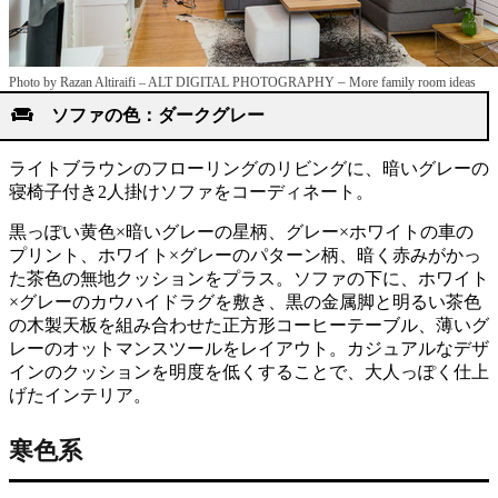
–
Photo by Razan Altiraifi – ALT DIGITAL PHOTOGRAPHY
More family room ideas
ソファの色：ダークグレー
ライトブラウンのフローリングのリビングに、暗いグレーの
寝椅子付き2人掛けソファをコーディネート。
黒っぽい黄色×暗いグレーの星柄、グレー×ホワイトの車の
プリント、ホワイト×グレーのパターン柄、暗く赤みがかっ
た茶色の無地クッションをプラス。ソファの下に、ホワイト
×グレーのカウハイドラグを敷き、黒の金属脚と明るい茶色
の木製天板を組み合わせた正方形コーヒーテーブル、薄いグ
レーのオットマンスツールをレイアウト。カジュアルなデザ
インのクッションを明度を低くすることで、大人っぽく仕上
げたインテリア。
寒色系