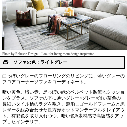
–
Photo by Robeson Design
Look for living room design inspiration
ソファの色：ライトグレー
白っぽいグレーのフローリングのリビングに、薄いグレーの
フロアコーナーソファをコーディネート。
暗い黄色、暗い赤、黒っぽい緑のベルベット製無地クッショ
ンをプラス。ソファの下に薄いグレー×グレー×薄い茶色の
長細いタイル柄のラグを敷き、艶消しゴールドフレームと黒
レザーを組み合わせた長方形オットマンテーブルをレイアウ
ト。有彩色を取り入れつつ、暗い色&素材感で高級感をアッ
プしたインテリア。