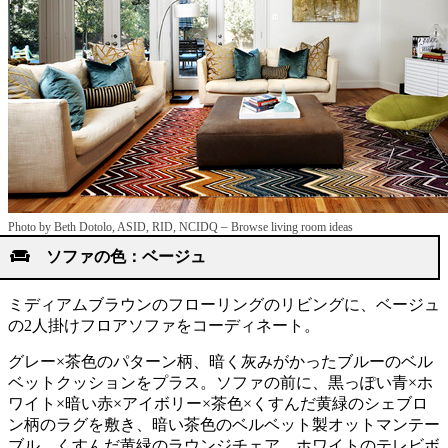
–
Photo by Beth Dotolo, ASID, RID, NCIDQ
Browse living room ideas
ソファの色：ベージュ
ミディアムブラウンのフローリングのリビングに、ベージュ
の2人掛けフロアソファをコーディネート。
グレー×茶色のパターン柄、暗く灰みがかったブルーのベル
ベットクッションをプラス。ソファの前に、黒っぽい青×ホ
ワイト×暗い赤×アイボリー×茶色×くすんだ黄緑のシェブロ
ン柄のラグを敷き、暗い茶色のベルベット製オットマンテー
ブル、くすんだ黄緑のラウンジチェア、ホワイトのテレビボ