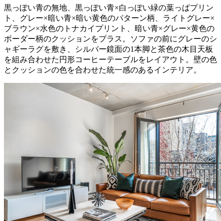
黒っぽい青の無地、黒っぽい青×白っぽい緑の葉っぱプリン
ト、グレー×暗い青×暗い黄色のパターン柄、ライトグレー×
ブラウン×水色のトナカイプリント、暗い青×グレー×黄色の
ボーダー柄のクッションをプラス。ソファの前にグレーのシ
ャギーラグを敷き、シルバー鏡面の1本脚と茶色の木目天板
を組み合わせた円形コーヒーテーブルをレイアウト。壁の色
とクッションの色を合わせた統一感のあるインテリア。