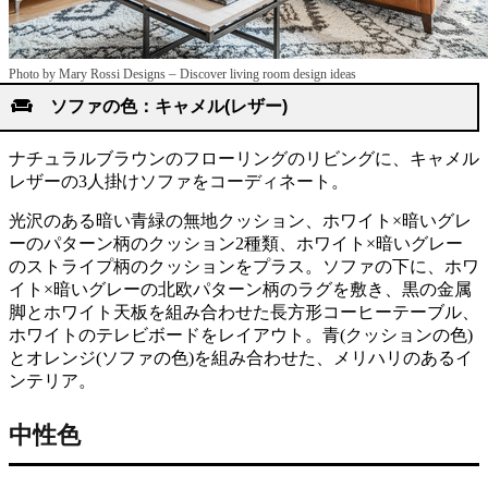
–
Photo by Mary Rossi Designs
Discover living room design ideas
ソファの色：キャメル(レザー)
ナチュラルブラウンのフローリングのリビングに、キャメル
レザーの3人掛けソファをコーディネート。
光沢のある暗い青緑の無地クッション、ホワイト×暗いグレ
ーのパターン柄のクッション2種類、ホワイト×暗いグレー
のストライプ柄のクッションをプラス。ソファの下に、ホワ
イト×暗いグレーの北欧パターン柄のラグを敷き、黒の金属
脚とホワイト天板を組み合わせた長方形コーヒーテーブル、
ホワイトのテレビボードをレイアウト。青(クッションの色)
とオレンジ(ソファの色)を組み合わせた、メリハリのあるイ
ンテリア。
中性色