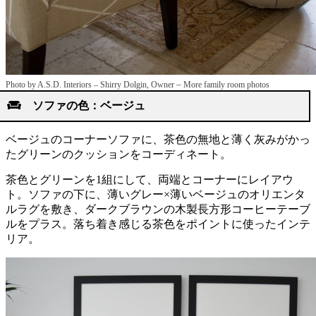
–
Photo by A.S.D. Interiors – Shirry Dolgin, Owner
More family room photos
ソファの色：ベージュ
ベージュのコーナーソファに、茶色の無地と薄く灰みがかっ
たグリーンのクッションをコーディネート。
茶色とグリーンを1組にして、両端とコーナーにレイアウ
ト。ソファの下に、薄いグレー×薄いベージュのオリエンタ
ルラグを敷き、ダークブラウンの木製長方形コーヒーテーブ
ルをプラス。落ち着き感じる茶色をポイントに使ったインテ
リア。