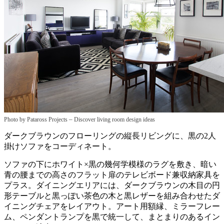
–
Photo by Pataross Projects
Discover living room design ideas
ダークブラウンのフローリングの縦長リビングに、黒の2人
掛けソファをコーディネート。
ソファの下にホワイト×黒の幾何学模様のラグを敷き、暗い
青の腰までの高さのフラット扉のテレビボード兼収納家具を
プラス。ダイニングエリアには、ダークブラウンの木目の円
形テーブルと黒っぽい茶色の木と黒レザーを組み合わせたダ
イニングチェアをレイアウト。アート用額縁、ミラーフレー
ム、ペンダントランプを黒で統一して、まとまりのあるイン