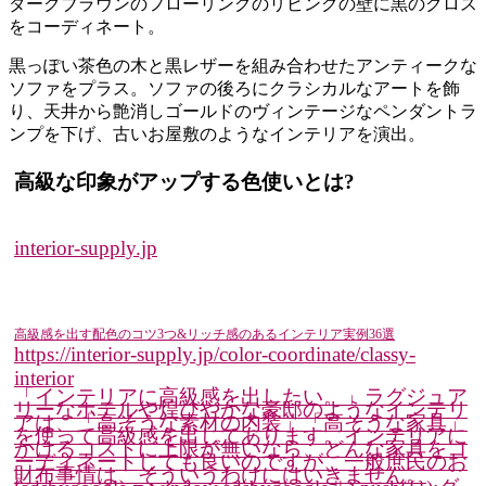
ダークブラウンのフローリングのリビングの壁に黒のクロス
をコーディネート。
黒っぽい茶色の木と黒レザーを組み合わせたアンティークな
ソファをプラス。ソファの後ろにクラシカルなアートを飾
り、天井から艶消しゴールドのヴィンテージなペンダントラ
ンプを下げ、古いお屋敷のようなインテリアを演出。
高級な印象がアップする色使いとは?
interior-supply.jp
高級感を出す配色のコツ3つ&リッチ感のあるインテリア実例36選
https://interior-supply.jp/color-coordinate/classy-
interior
「インテリアに高級感を出したい。」ラグジュア
リーなホテルや煌びやかな豪邸のようなインテリ
アは、「高そうな素材の内装」「高そうな家具」
を使って高級感を出してあります。インテリアに
かけるコストに上限が無いなら、どんな家具をコ
ーディネートしても良いのですが、一般庶民のお
財布事情は、そういうわけにはいきません。