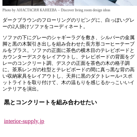
–
Photo by АНАСТАСИЯ КАНЕЕВА
Discover living room design ideas
ダークブラウンのフローリングのリビングに、白っぽいグレ
ーの2人掛けソファをコーディネート。
ソファの下にグレーのシャギーラグを敷き、シルバーの金属
脚と黒の木製引き出しを組み合わせた長方形コーヒーテーブ
ルをプラス。ソファの正面に茶色の横木目のテレビボードと
カウンターデスクをレイアウトし、テレビボードの背面をグ
レーのコンクリート調、デスクの正面を茶色の木の格子調
に。茶系レンガの柱型とテレビボードの間に真っ黒な背の高
い収納家具をレイアウトし、天井に黒のダクトレール+スポ
ットライトを取り付けて、木の温もりを感じるかっこいいイ
ンテリアを演出。
黒とコンクリートを組み合わせたい
interior-supply.jp