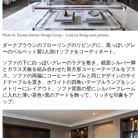
–
Photo by Toronto Interior Design Group
Look for living room pictures
ダークブラウンのフローリングのリビングに、黒っぽいグレ
ーのベルベット製2人掛けソファをコーディネート。
ソファの下に白っぽいグレーのラグを敷き、鏡面シルバー脚
とガラス天板を組み合わせた長方形コーヒーテーブルをプラ
ス。ソファの両脇にコーヒーテーブルと同じデザインのサイ
ドテーブルを置き、ホワイトの四角いテーブルランプをシン
メトリーにレイアウト。ソファ背面の壁にシルバーフレーム
に入れた薄い茶色×黒のアートを飾って、リッチな印象をア
ップ。