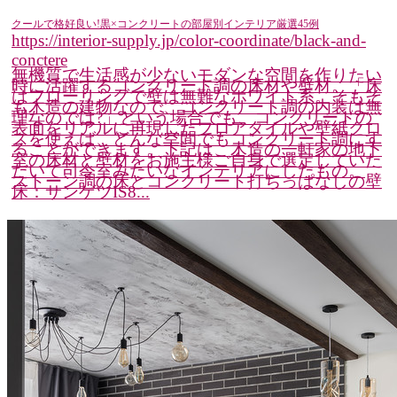
クールで格好良い!黒×コンクリートの部屋別インテリア厳選45例
https://interior-supply.jp/color-coordinate/black-and-
conctere
無機質で生活感が少ないモダンな空間を作りたい
時に活躍するコンクリート調の床材や壁材。「床
はフローリングで壁は無難なホワイト系。そもそ
も木造の建物なので、コンクリート調の内装は無
理なのでは?」という場合でも、コンクリートの
表面をリアルに再現したフロアタイルや壁紙クロ
スを使えば、どんな空間でもコンクリート調にす
ることができます。下記は、木造の一軒家の地下
室の床材と壁材をお施主様ご自身で選定していた
だいて司令室みたいなインテリアにしたもの。
ストーン調の床とコンクリート打ちっぱなしの壁
床：サンゲツIS8...