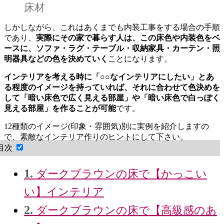
床材
しかしながら、これはあくまでも内装工事をする場合の手順
であり、
実際にその家で暮らす人は、この床色や内装色をベ
ースに、ソファ・ラグ・テーブル・収納家具・カーテン・照
明器具などの色を決めていく
ことになります。
インテリアを考える時に「○○なインテリアにしたい」とあ
る程度のイメージを持っていれば、それに合わせて色決めを
して「暗い床色で広く見える部屋」や「暗い床色で白っぽく
見える部屋」を作ることが可能
です。
12種類のイメージ(印象・雰囲気)別に実例を紹介しますの
で、素敵なインテリア作りのヒントにして下さい。
目次
1.
ダークブラウンの床で【かっこい
い】インテリア
2.
ダークブラウンの床で【高級感のあ