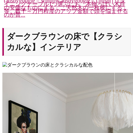
(adsbygoogle = window.adsbygoogle || ).push({});ダ
イニングテーブル1つ選ぶにも「本物っぽい木目
の安価なものにする」「天然木の一枚板にする」
等、数千～万円程度のアップ金額で頭を悩ませる
のが普...
ダークブラウンの床で【クラシ
カルな】インテリア