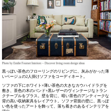
–
Photo by Emilie Fournet Interiors
Discover living room design ideas
黒っぽい茶色のフローリングのリビングに、灰みがかった薄
いベージュの2人掛けソファをコーディネート。
ソファの下にホワイト×薄い茶色の大きなカウハイドラグを
敷き、茶色の木のバンド+黒レザーのヴィンテージなトラン
クテーブルをプラス。壁を背に、暗い茶色のアンティークな
背の高い収納家具をレイアウト。ソファ背面の壁に、黒っぽ
い色を使ったアートを飾って、落ち着きのあるインテリアを