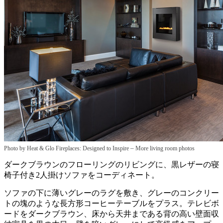
–
Photo by Heat & Glo Fireplaces: Designed to Inspire
More living room photos
ダークブラウンのフローリングのリビングに、黒レザーの寝
椅子付き2人掛けソファをコーディネート。
ソファの下に薄いグレーのラグを敷き、グレーのコンクリー
トの塊のような長方形コーヒーテーブルをプラス。テレビボ
ードをダークブラウン、床から天井まである背の高い壁面収