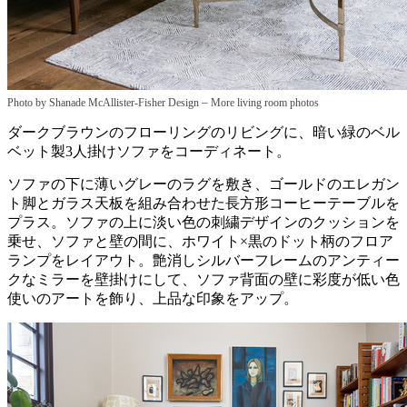
–
Photo by Shanade McAllister-Fisher Design
More living room photos
ダークブラウンのフローリングのリビングに、暗い緑のベル
ベット製3人掛けソファをコーディネート。
ソファの下に薄いグレーのラグを敷き、ゴールドのエレガン
ト脚とガラス天板を組み合わせた長方形コーヒーテーブルを
プラス。ソファの上に淡い色の刺繍デザインのクッションを
乗せ、ソファと壁の間に、ホワイト×黒のドット柄のフロア
ランプをレイアウト。艶消しシルバーフレームのアンティー
クなミラーを壁掛けにして、ソファ背面の壁に彩度が低い色
使いのアートを飾り、上品な印象をアップ。