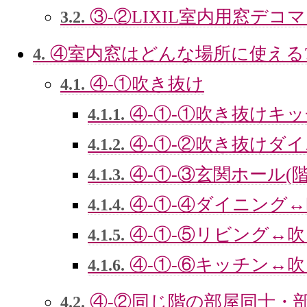
③-②LIXIL室内用窓デコ
3.2.
④室内窓はどんな場所に使える
4.
④-①吹き抜け
4.1.
④-①-①吹き抜けキ
4.1.1.
④-①-②吹き抜けダ
4.1.2.
④-①-③玄関ホール(
4.1.3.
④-①-④ダイニング
4.1.4.
④-①-⑤リビング↔
4.1.5.
④-①-⑥キッチン↔
4.1.6.
④-②同じ階の部屋同士・
4.2.