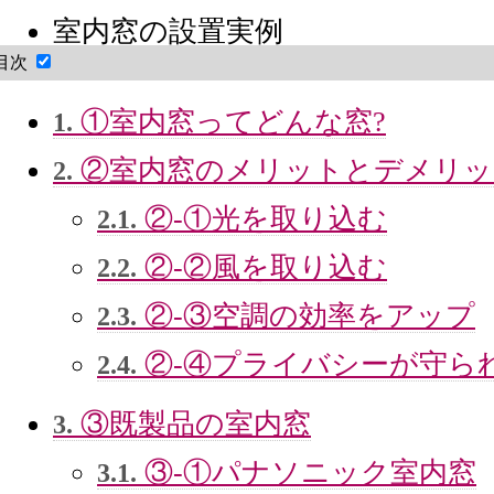
室内窓の設置実例
目次
①室内窓ってどんな窓?
1.
②室内窓のメリットとデメリッ
2.
②-①光を取り込む
2.1.
②-②風を取り込む
2.2.
②-③空調の効率をアップ
2.3.
②-④プライバシーが守ら
2.4.
③既製品の室内窓
3.
③-①パナソニック室内窓
3.1.