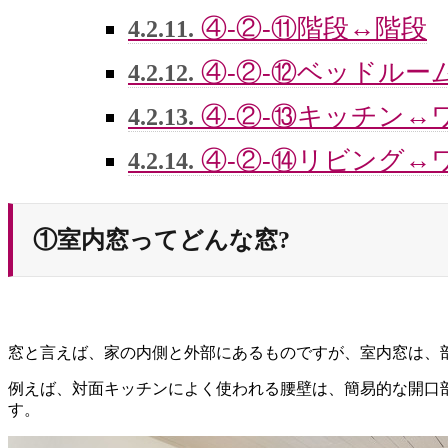
④-②-⑪階段↔階段
4.2.11.
④-②-⑫ベッドルー
4.2.12.
④-②-⑬キッチン↔
4.2.13.
④-②-⑭リビング↔
4.2.14.
①室内窓ってどんな窓?
窓と言えば、家の内側と外部にあるものですが、室内窓は、
例えば、対面キッチンによく使われる腰壁は、簡易的な開口
す。