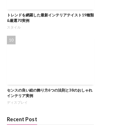
トレンドを網羅した最新インテリアテイスト19種類
&厳選70実例
スタイル
センスの良い絵の飾り方6つの法則と38のおしゃれ
インテリア実例
ディスプレイ
Recent Post