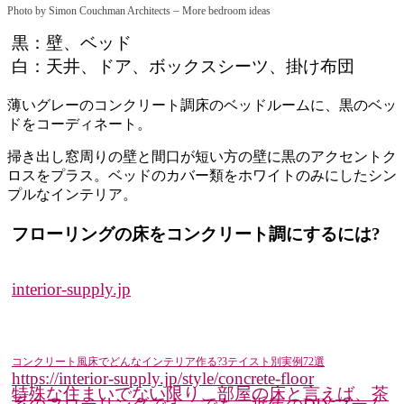
–
Photo by Simon Couchman Architects
More bedroom ideas
黒：壁、ベッド
白：天井、ドア、ボックスシーツ、掛け布団
薄いグレーのコンクリート調床のベッドルームに、黒のベッ
ドをコーディネート。
掃き出し窓周りの壁と間口が短い方の壁に黒のアクセントク
ロスをプラス。ベッドのカバー類をホワイトのみにしたシン
プルなインテリア。
フローリングの床をコンクリート調にするには?
interior-supply.jp
コンクリート風床でどんなインテリア作る?3テイスト別実例72選
https://interior-supply.jp/style/concrete-floor
特殊な住まいでない限り、部屋の床と言えば、茶