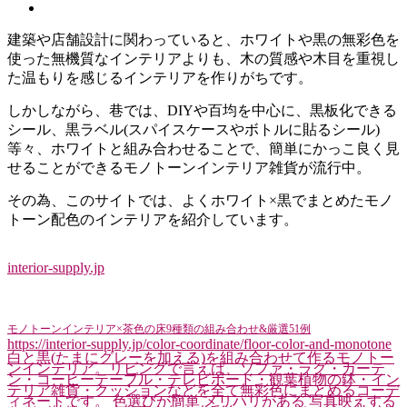
建築や店舗設計に関わっていると、ホワイトや黒の無彩色を
使った無機質なインテリアよりも、木の質感や木目を重視し
た温もりを感じるインテリアを作りがちです。
しかしながら、巷では、DIYや百均を中心に、黒板化できる
シール、黒ラベル(スパイスケースやボトルに貼るシール)
等々、ホワイトと組み合わせることで、簡単にかっこ良く見
せることができるモノトーンインテリア雑貨が流行中。
その為、このサイトでは、よくホワイト×黒でまとめたモノ
トーン配色のインテリアを紹介しています。
interior-supply.jp
モノトーンインテリア×茶色の床9種類の組み合わせ&厳選51例
https://interior-supply.jp/color-coordinate/floor-color-and-monotone
白と黒(たまにグレーを加える)を組み合わせて作るモノトー
ンインテリア。リビングで言えば、ソファ・ラグ・カーテ
ン・コーヒーテーブル・テレビボード・観葉植物の鉢・イン
テリア雑貨・クッションなどを全て無彩色にまとめるコーデ
ィネートです。 色選びが簡単 メリハリがある 写真映えする