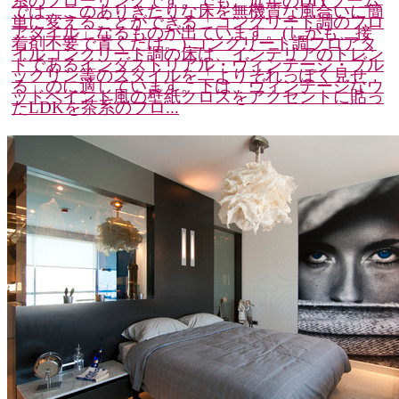
系のフローリングです。でも、近年のDIYブーム
では、このありきたりな床を無機質な風合いに簡
単に変えることができる「コンクリート調のフロ
アタイル」なるものが出ています。(しかも、接
着剤不要で置くだけ。) コンクリート調フロアタ
イルコンクリート調の床は、インテリアのトレン
ドであるインダストリアル・ヴィンテージ・ブル
ックリン等のスタイルを「よりそれっぽく見せ
る」のに適しています。下は、ヴィンテージなウ
ッドペイント風の壁紙クロスをアクセントに貼っ
たLDKを茶系のフロ...