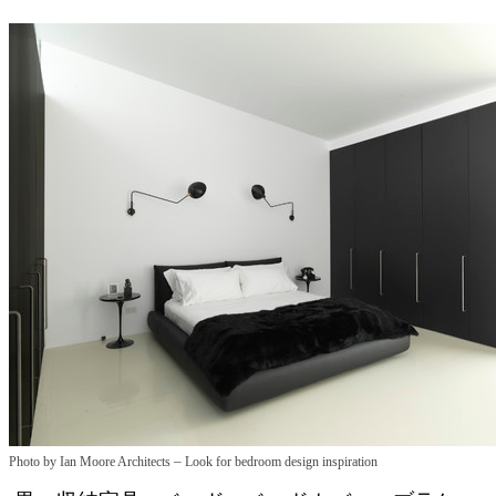
–
Photo by Ian Moore Architects
Look for bedroom design inspiration