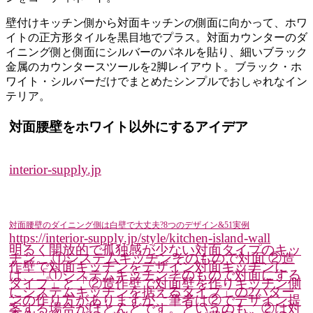
壁付けキッチン側から対面キッチンの側面に向かって、ホワ
イトの正方形タイルを黒目地でプラス。対面カウンターのダ
イニング側と側面にシルバーのパネルを貼り、細いブラック
金属のカウンタースツールを2脚レイアウト。ブラック・ホ
ワイト・シルバーだけでまとめたシンプルでおしゃれなイン
テリア。
対面腰壁をホワイト以外にするアイデア
interior-supply.jp
対面腰壁のダイニング側は白壁で大丈夫?8つのデザイン&51実例
https://interior-supply.jp/style/kitchen-island-wall
明るく開放的で孤独感が少ない対面タイプのキッ
チン。 ①システムキッチンそのもので対面 ②造
作壁で対面キッチンをデザイン対面キッチンに
は、「①システムキッチンそのもので対面にする
タイプ」と「②造作壁で対面壁を作りキッチン側
にシステムキッチンを据えるタイプ」の2パター
ンの作り方がありますが、筆者は②でデザイン提
案する場合がほとんどです。というのも、②は対