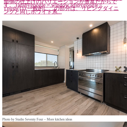
面側の仕上げのバリエーションが豊富だからで
す。 (adsbygoogle = window.adsbygoogle ||
).push({});一般的にこの部分は、リビングダイニ
ングと同じホワイト系...
–
Photo by Studio Seventy Four
More kitchen ideas