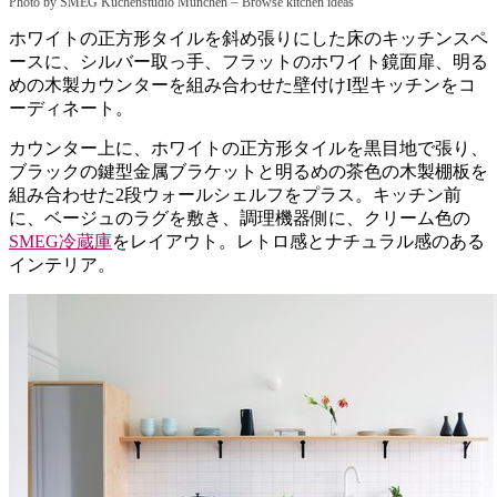
–
Photo by SMEG Küchenstudio München
Browse kitchen ideas
ホワイトの正方形タイルを斜め張りにした床のキッチンスペ
ースに、シルバー取っ手、フラットのホワイト鏡面扉、明る
めの木製カウンターを組み合わせた壁付けI型キッチンをコ
ーディネート。
カウンター上に、ホワイトの正方形タイルを黒目地で張り、
ブラックの鍵型金属ブラケットと明るめの茶色の木製棚板を
組み合わせた2段ウォールシェルフをプラス。キッチン前
に、ベージュのラグを敷き、調理機器側に、クリーム色の
SMEG冷蔵庫
をレイアウト。レトロ感とナチュラル感のある
インテリア。