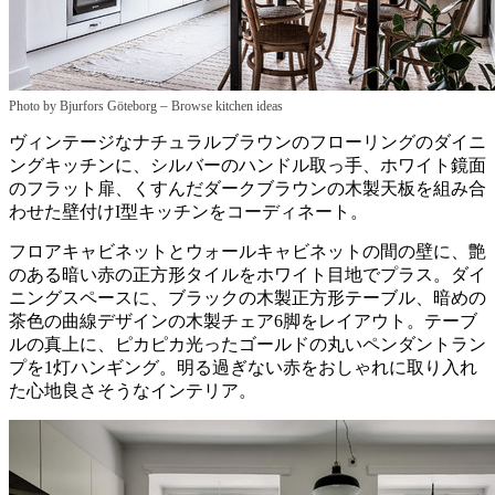
–
Photo by Bjurfors Göteborg
Browse kitchen ideas
ヴィンテージなナチュラルブラウンのフローリングのダイニ
ングキッチンに、シルバーのハンドル取っ手、ホワイト鏡面
のフラット扉、くすんだダークブラウンの木製天板を組み合
わせた壁付けI型キッチンをコーディネート。
フロアキャビネットとウォールキャビネットの間の壁に、艶
のある暗い赤の正方形タイルをホワイト目地でプラス。ダイ
ニングスペースに、ブラックの木製正方形テーブル、暗めの
茶色の曲線デザインの木製チェア6脚をレイアウト。テーブ
ルの真上に、ピカピカ光ったゴールドの丸いペンダントラン
プを1灯ハンギング。明る過ぎない赤をおしゃれに取り入れ
た心地良さそうなインテリア。