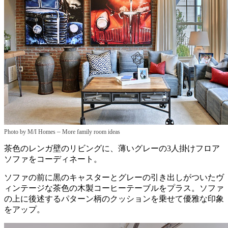
–
Photo by M/I Homes
More family room ideas
茶色のレンガ壁のリビングに、薄いグレーの3人掛けフロア
ソファをコーディネート。
ソファの前に黒のキャスターとグレーの引き出しがついたヴ
ィンテージな茶色の木製コーヒーテーブルをプラス。ソファ
の上に後述するパターン柄のクッションを乗せて優雅な印象
をアップ。