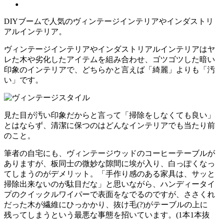
DIYブームで人気のヴィンテージインテリアやインダストリ
アルインテリア。
ヴィンテージインテリアやインダストリアルインテリアはヤ
レた木や劣化したアイテムを組み合わせ、ゴツゴツした暗い
印象のインテリアで、どちらかと言えば「綺麗」よりも「汚
い」です。
見た目が汚い印象だからと言って「掃除をしなくても良い」
とはならず、清潔に保つのはどんなインテリアでも当たり前
のこと。
筆者の自宅にも、ヴィンテージウッドのコーヒーテーブルが
ありますが、板同士の微妙な隙間に埃が入り、白っぽくなっ
てしまうのがデメリット。「手作り感のある家具は、サッと
掃除出来ないのが駄目だな」と思いながら、ハンディータイ
プのクイックルワイパーで表面をなでるのですが、ささくれ
だった木が繊維にひっかかり、抜け毛(?)がテーブルの上に
残ってしまうという最悪な事態を招いています。(1本1本抜