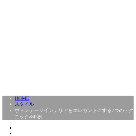
HOME
スタイル
ヴィンテージインテリアをエレガントにする7つのテク
ニック&43例