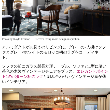
–
Photo by Kayla Pearson
Discover living room design inspiration
アルミダクトが丸見えのリビングに、グレーの2人掛けソフ
ァとグレー×ホワイトのモロッコ柄のラグをコーディネー
ト。
ソファの前にガラス製長方形テーブル、ソファとL型に暗い
茶色の木製ヴィンテージチェアをプラス。
エレガントポイン
ト1のパターン柄のラグ
と組み合わせたヴィンテージ感が薄
いインテリア。