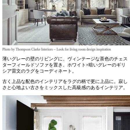
–
Photo by Thompson Clarke Interiors
Look for living room design inspiration
薄いグレーの壁のリビングに、ヴィンテージな茶色のチェス
ターフィールドソファを置き、ホワイト×暗いグレーのギリ
シア雷文のラグをコーディネート。
古く上品な配色のインテリアをラグの柄で更に上品に。寂し
さと心地よい古さをミックスした高級感のあるインテリア。