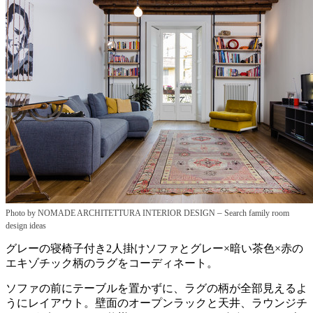
–
Photo by NOMADE ARCHITETTURA INTERIOR DESIGN
Search family room
design ideas
グレーの寝椅子付き2人掛けソファとグレー×暗い茶色×赤の
エキゾチック柄のラグをコーディネート。
ソファの前にテーブルを置かずに、ラグの柄が全部見えるよ
うにレイアウト。壁面のオープンラックと天井、ラウンジチ