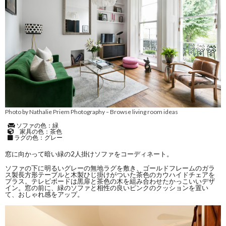
Photo by Nathalie Priem Photography
Browse living room ideas
–
ソファの色：緑
家具の色：茶色
ラグの色：グレー
窓に向かって暗い緑の2人掛けソファをコーディネート。
ソファの下に明るいグレーの無地ラグを敷き、ゴールドフレームのガラ
ス製長方形テーブルと木製ひじ掛けがついた茶色のカウハイドチェアを
プラス。テレビボードは黒扉と茶色の木を組み合わせたかっこいいデザ
イン。窓の前に、緑のソファと相性の良いピンクのクッションを置い
て、おしゃれ感をアップ。