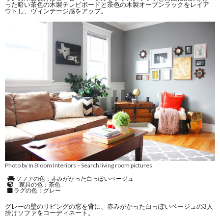
った暗い茶色の木製テレビボードと茶色の木製オープンラックをレイア
ウトし、ヴィンテージ感をアップ。
Photo by In Bloom Interiors
Search living room pictures
–
ソファの色：赤みがかった白っぽいベージュ
家具の色：茶色
ラグの色：グレー
グレーの壁のリビングの窓を背に、赤みがかった白っぽいベージュの3人
掛けソファをコーディネート。