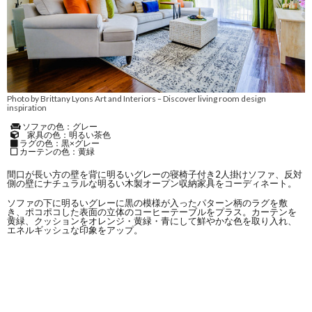
Photo by Brittany Lyons Art and Interiors
Discover living room design
–
inspiration
ソファの色：グレー
家具の色：明るい茶色
ラグの色：黒×グレー
カーテンの色：黄緑
間口が長い方の壁を背に明るいグレーの寝椅子付き2人掛けソファ、反対
側の壁にナチュラルな明るい木製オープン収納家具をコーディネート。
ソファの下に明るいグレーに黒の模様が入ったパターン柄のラグを敷
き、ポコポコした表面の立体のコーヒーテーブルをプラス。カーテンを
黄緑、クッションをオレンジ・黄緑・青にして鮮やかな色を取り入れ、
エネルギッシュな印象をアップ。