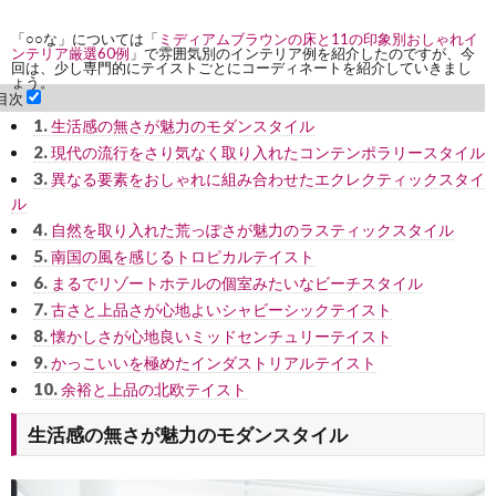
「○○な」については「
ミディアムブラウンの床と11の印象別おしゃれイ
ンテリア厳選60例
」で雰囲気別のインテリア例を紹介したのですが、今
回は、少し専門的にテイストごとにコーディネートを紹介していきまし
ょう。
目次
1.
生活感の無さが魅力のモダンスタイル
2.
現代の流行をさり気なく取り入れたコンテンポラリースタイル
3.
異なる要素をおしゃれに組み合わせたエクレクティックスタイ
ル
4.
自然を取り入れた荒っぽさが魅力のラスティックスタイル
5.
南国の風を感じるトロピカルテイスト
6.
まるでリゾートホテルの個室みたいなビーチスタイル
7.
古さと上品さが心地よいシャビーシックテイスト
8.
懐かしさが心地良いミッドセンチュリーテイスト
9.
かっこいいを極めたインダストリアルテイスト
10.
余裕と上品の北欧テイスト
生活感の無さが魅力のモダンスタイル