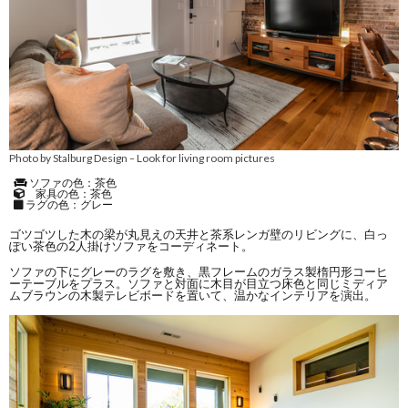
Photo by Stalburg Design
Look for living room pictures
–
ソファの色：茶色
家具の色：茶色
ラグの色：グレー
ゴツゴツした木の梁が丸見えの天井と茶系レンガ壁のリビングに、白っ
ぽい茶色の2人掛けソファをコーディネート。
ソファの下にグレーのラグを敷き、黒フレームのガラス製楕円形コーヒ
ーテーブルをプラス。ソファと対面に木目が目立つ床色と同じミディア
ムブラウンの木製テレビボードを置いて、温かなインテリアを演出。