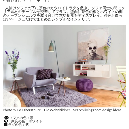
1人掛けソファの下に茶色のカウハイドラグを敷き、ソファ同士の間にク
リア素材のテーブルを交差してプラス。壁面に茶色の板とホワイトの棚
のオープンシェルフを取り付けて本や食器をディスプレイ。茶色と白っ
ぽいベージュだけでまとめたシンプルなインテリア。
Photo by Co.Laborateure – Die Wohnbildner
Search living room design ideas
–
ソファの色：紫
家具の色：ホワイト
ラグの色：紫