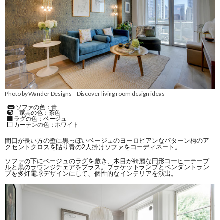
Photo by Wander Designs
Discover living room design ideas
–
ソファの色：青
家具の色：茶色
ラグの色：ベージュ
カーテンの色：ホワイト
間口が長い方の壁に黒っぽいベージュのヨーロピアンなパターン柄のア
クセントクロスを貼り青の2人掛けソファをコーディネート。
ソファの下にベージュのラグを敷き、木目が綺麗な円形コーヒーテーブ
ルと黒のラウンジチェアをプラス。ブラケットランプとペンダントラン
プを多灯電球デザインにして、個性的なインテリアを演出。