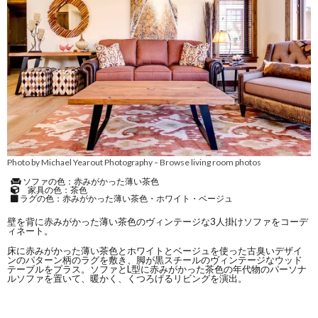
Photo by Michael Yearout Photography
Browse living room photos
–
ソファの色：赤みがかった薄い茶色
家具の色：茶色
ラグの色：赤みがかった薄い茶色・ホワイト・ベージュ
壁を背に赤みがかった薄い茶色のヴィンテージな3人掛けソファをコーデ
ィネート。
床に赤みがかった薄い茶色とホワイトとベージュを使った古臭いデザイ
ンのパターン柄のラグを敷き、脚が黒スチールのヴィンテージなウッド
テーブルをプラス。ソファとL型に赤みがかった茶色の年代物のパーソナ
ルソファを置いて、暖かく、くつろげるリビングを演出。