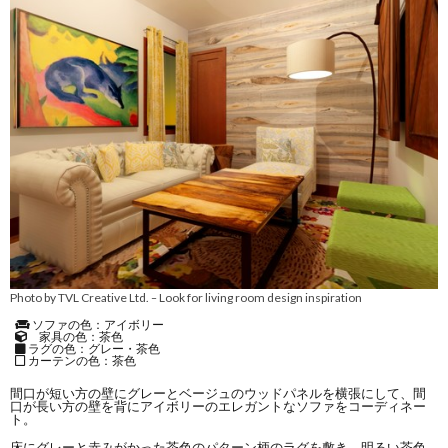
Photo by TVL Creative Ltd.
Look for living room design inspiration
–
ソファの色：アイボリー
家具の色：茶色
ラグの色：グレー・茶色
カーテンの色：茶色
間口が短い方の壁にグレーとベージュのウッドパネルを横張にして、間
口が長い方の壁を背にアイボリーのエレガントなソファをコーディネー
ト。
床にグレーと赤みがかった茶色のパターン柄のラグを敷き、明るい茶色