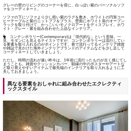
グレーの壁のリビングのコーナーを背に、白っぽい紫のパーソナルソフ
ァをコーディネート。
ソファの下にソファより少し暗い紫のラグを敷き、ホワイトの円形コー
ヒーテーブルと紫のニットプフをプラス。壁面にホワイト扉のオープン
ラックを取り付けて、かっこいいモノクロアートをディスプレイ。ホワ
イト・グレー・紫を組み合わせた上品なインテリア。
コンテンポラリー(Contemporary)は「現代的な」という意味。一
見、モダンにも見えるテイストですが、コンテンポラリーは流行してい
る要素を取り入れるのがポイントです。巷で流行ってるインテリア雑貨
や雑誌で見かけた海外インテリアブランドのアイテムなどを少し足して
コーディネートしていきましょう。
ただし、時間の流れが速い昨今は、1年前に流行ったものが古く感じてし
まうことも。雑貨やクッションカバー、額縁の中のポスターやアートな
ど
取り替えやすいアイテムで最先端のインテリアを取り入れるように工
夫
しておきましょう。
異なる要素をおしゃれに組み合わせたエクレクティ
ックスタイル