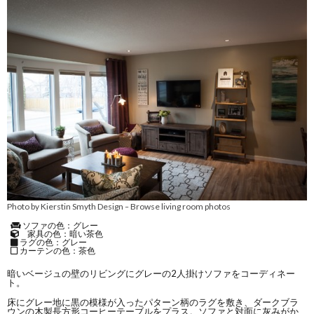
Photo by Kierstin Smyth Design
Browse living room photos
–
ソファの色：グレー
家具の色：暗い茶色
ラグの色：グレー
カーテンの色：茶色
暗いベージュの壁のリビングにグレーの2人掛けソファをコーディネー
ト。
床にグレー地に黒の模様が入ったパターン柄のラグを敷き、ダークブラ
ウンの木製長方形コーヒーテーブルをプラス。ソファと対面に灰みがか