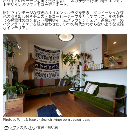
ホワイトのカーテンを掛けた窓を背に、灰みがかった薄い青のエレガン
トデザインのソファをコーディネート。
床にヴィンテージな茶色のオリエンタルラグを敷き、グレイッシュな茶
色の引き出し付きチェストをコーヒーテーブルとしてプラス。年代を感
じる裸電球のコンセント照明やイームズラウンジチェア、茶色レザーの
バタフライチェアを組み合わせた、いつの時代かわからないような複雑
なインテリア。
Photo by Paint & Supply
Search living room design ideas
–
ソファの色：暗い黄緑・暗い緑