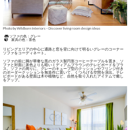
Photo by Wildborn Interiors
Discover living room design ideas
–
ソファの色：グレー
家具の色：茶色
リビングエリアの中心に通路と窓を背に向けて明るいグレーのコーナー
ソファをコーディネート。
ソファの前に脚が華奢な黒のガラス製円形コーヒーテーブルを置き、ソ
ファと対面に床色よりも暗いミディアムブラウンのテレビボードをプラ
ス。ソファの周りに、グレーのキューブ型のクッションやフリンジ付き
のボーダークッションを無造作に置いて、くつろげる空間を演出。テレ
ビボードがある壁面は木や植物など、自然を取り入れたアイテムで癒し
をアップ。