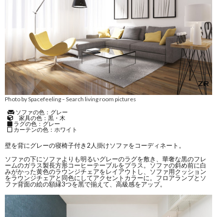
Photo by Spacefeeling
Search living room pictures
–
ソファの色：グレー
家具の色：黒・木
ラグの色：グレー
カーテンの色：ホワイト
壁を背にグレーの寝椅子付き2人掛けソファをコーディネート。
ソファの下にソファよりも明るいグレーのラグを敷き、華奢な黒のフレ
ームのガラス製長方形コーヒーテーブルをプラス。ソファの斜め前に白
みがかった黄色のラウンジチェアをレイアウトし、ソファ用クッション
をラウンジチェアと同色にしてアクセントカラーに。フロアランプとソ
ファ背面の絵の額縁3つを黒で揃えて、高級感をアップ。