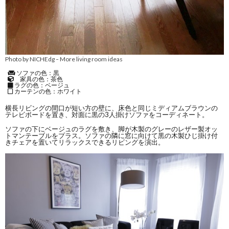
Photo by NICHEdg
More living room ideas
–
ソファの色：黒
家具の色：茶色
ラグの色：ベージュ
カーテンの色：ホワイト
横長リビングの間口が短い方の壁に、床色と同じミディアムブラウンの
テレビボードを置き、対面に黒の3人掛けソファをコーディネート。
ソファの下にベージュのラグを敷き、脚が木製のグレーのレザー製オッ
トマンテーブルをプラス。ソファの隣に窓に向けて黒の木製ひじ掛け付
きチェアを置いてリラックスできるリビングを演出。