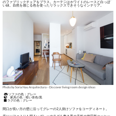
のファブリックチェアをプラス。カーテンはホワイトのレースと白っぽ
い緑。自然を感じる色を使ったリラックスできそうなインテリア。
Photo by Soria Nau Arquitectura
Discover living room design ideas
–
ソファの色：グレー
家具の色：暗い茶色/黒
ラグの色：グレー
間口が長い方の壁に沿ってグレーの2人掛けソファをコーディネート。
床にソファよりも明るいグレーのラグを敷き黒の天板の楕円形コーヒー