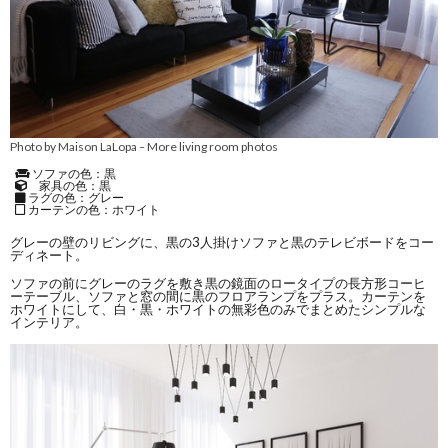
Photo by Maison LaLopa
More living room photos
–
ソファの色：黒
家具の色：黒
ラグの色：グレー
カーテンの色：ホワイト
グレーの壁のリビングに、黒の3人掛けソファと黒のテレビボードをコー
ディネート。
ソファの前にグレーのラグを敷き黒の鏡面のロータイプの長方形コーヒ
ーテーブル、ソファと窓の間に黒のフロアランプをプラス。カーテンを
ホワイトにして、白・黒・ホワイトの無彩色のみでまとめたシンプルな
インテリア。