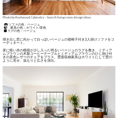
Photo by Rockwood Cabinetry
Search living room design ideas
–
ソファの色：ベージュ
家具の色：ホワイト/茶色
ラグの色：ベージュ
掃き出し窓に向かって白っぽいベージュの寝椅子付き2人掛けソファをコ
ーディネート。
床に暗い赤の模様が少し入った明るいベージュのラグを敷き、ミディア
ムブラウンの木製コーヒーテーブルとミディアムブラウンのひじ掛け付
きの茶色レザーのチェアをプラス。壁面収納家具はホワイトにして壁の
ように見せ、温もりと広さを演出。