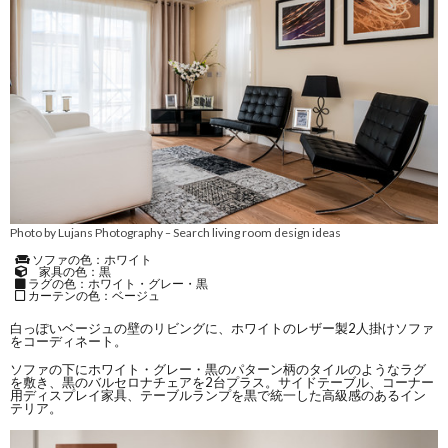
Photo by Lujans Photography
Search living room design ideas
–
ソファの色：ホワイト
家具の色：黒
ラグの色：ホワイト・グレー・黒
カーテンの色：ベージュ
白っぽいベージュの壁のリビングに、ホワイトのレザー製2人掛けソファ
をコーディネート。
ソファの下にホワイト・グレー・黒のパターン柄のタイルのようなラグ
を敷き、黒のバルセロナチェアを2台プラス。サイドテーブル、コーナー
用ディスプレイ家具、テーブルランプを黒で統一した高級感のあるイン
テリア。