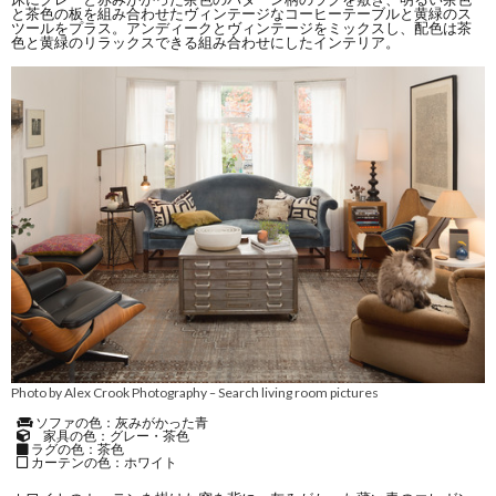
と茶色の板を組み合わせたヴィンテージなコーヒーテーブルと黄緑のス
ツールをプラス。アンディークとヴィンテージをミックスし、配色は茶
色と黄緑のリラックスできる組み合わせにしたインテリア。
Photo by Alex Crook Photography
Search living room pictures
–
ソファの色：灰みがかった青
家具の色：グレー・茶色
ラグの色：茶色
カーテンの色：ホワイト