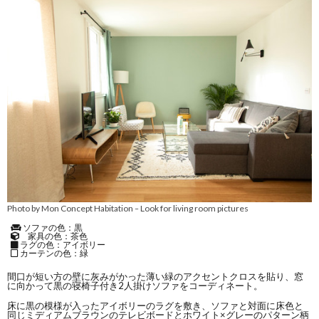
Photo by Mon Concept Habitation
Look for living room pictures
–
ソファの色：黒
家具の色：茶色
ラグの色：アイボリー
カーテンの色：緑
間口が短い方の壁に灰みがかった薄い緑のアクセントクロスを貼り、窓
に向かって黒の寝椅子付き2人掛けソファをコーディネート。
床に黒の模様が入ったアイボリーのラグを敷き、ソファと対面に床色と
同じミディアムブラウンのテレビボードとホワイト×グレーのパターン柄