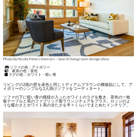
Photo by Nicole Peters Interiors
Search living room design ideas
–
ソファの色：アイボリー
家具の色：茶色
ラグの色：ホワイト・暗い青
リビングの2面の壁を床色と同じミディアムブラウンの横板貼にして、ア
イボリーのシンプルな2人掛けソファをコーディネート。
ソファの下に暗い青の模様が入ったホワイトのラグを敷き、茶色の一枚
板テーブルと黒のファブリック製ラウンジチェアをプラス。ロッジのよ
うな暖かさとホワイト系の冷たさを半々くらいでまとめたインテリア。