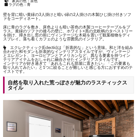
家具の色：茶色
ラグの色：青
壁を背に暗い黄緑の3人掛けと暗い緑の2人掛けの木製ひじ掛け付きソフ
ァをコーディネート。
床に青のラグを敷き、床色よりも暗い茶色の木製コーヒーテーブルをプ
ラス。黄緑のソファの後ろの壁に、ホワイト×黒の北欧柄のタペストリー
を掛け、掃き出し窓の前にヴィンテージな木箱を置いて観葉植物をディ
スプレイ。落ち着くカフェのような雰囲気のインテリア。
エクレクティック(Eclectic)は「折衷的な」という意味。和と洋を組み
合わせた和モダンも折衷的なインテリアスタイルですが、ヴィンテージ
とエレガント、ヨーロピアンとアメリカンなど、
異なる要素を持つイン
テリアアイテムをおしゃれに融合させた
インテリアスタイルです。
インテリアが好き過ぎて「あれもこれも部屋に置きたい」「この要素も
取り入れてみたい」と
1つに絞ることが難しいと感じる方におすすめのテ
イスト
です。
自然を取り入れた荒っぽさが魅力のラスティックス
タイル