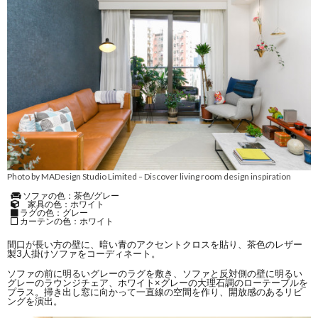
Photo by MADesign Studio Limited
Discover living room design inspiration
–
ソファの色：茶色/グレー
家具の色：ホワイト
ラグの色：グレー
カーテンの色：ホワイト
間口が長い方の壁に、暗い青のアクセントクロスを貼り、茶色のレザー
製3人掛けソファをコーディネート。
ソファの前に明るいグレーのラグを敷き、ソファと反対側の壁に明るい
グレーのラウンジチェア、ホワイト×グレーの大理石調のローテーブルを
プラス。掃き出し窓に向かって一直線の空間を作り、開放感のあるリビ
ングを演出。