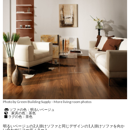
Photo by Green Building Supply
More living room photos
–
ソファの色：明るいベージュ
家具の色：茶色
ラグの色：茶色
明るいベージュの2人掛けソファと同じデザインの1人掛けソファを向か
い合わせにコーディネート。