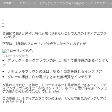
HOME
スタイル
ミディアムブラウンの床10種類のインテリアスタイル&
普遍的で飽きが来ず、時代も感じさせないことで人気のミディアムブラ
ウンの床。
下記は、5種類のフローリングを色別に並べたものですが
フローリングの色
ブラック・ダークブラウンの床は、暗くて重厚感のあるインテリ
ア
ナチュラルブラウンの床は、明るく自然を感じるインテリア
グレーの床は、白や黒でまとめた無機質なインテリア
が作れそうだな、と何かしらコーディネート案が連想できる一方、ミデ
ィアムブラウンの床は「○○なインテリア」をパッと思い浮かぶインテリ
アの例が少ないのではないでしょうか?
この理由は、
ミディアムブラウンの床が、どんな雰囲気のインテリアに
も合う
からです。