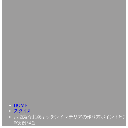
HOME
スタイル
お洒落な北欧キッチンインテリアの作り方ポイント6つ
&実例54選