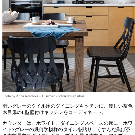
–
Photo by Anna Koroleva
Discover kitchen design ideas
暗いグレーのタイル床のダイニングキッチンに、優しい茶色
木目扉のL型壁付けキッチンをコーディネート。
カウンターは、ホワイト。ダイニングスペースの床に、ホワ
イト×グレーの幾何学模様のタイルを貼り、くすんだ焦げ茶