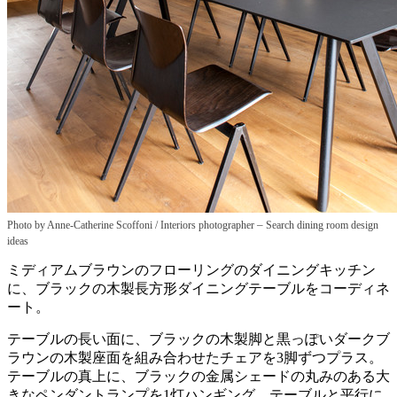
–
Photo by Anne-Catherine Scoffoni / Interiors photographer
Search dining room design
ideas
ミディアムブラウンのフローリングのダイニングキッチン
に、ブラックの木製長方形ダイニングテーブルをコーディネ
ート。
テーブルの長い面に、ブラックの木製脚と黒っぽいダークブ
ラウンの木製座面を組み合わせたチェアを3脚ずつプラス。
テーブルの真上に、ブラックの金属シェードの丸みのある大
きなペンダントランプを1灯ハンギング。テーブルと平行に