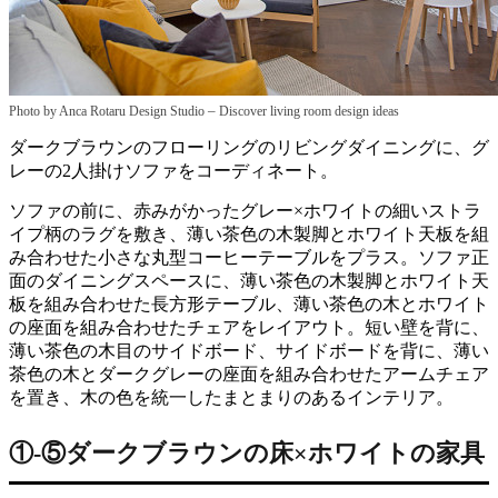
–
Photo by Anca Rotaru Design Studio
Discover living room design ideas
ダークブラウンのフローリングのリビングダイニングに、グ
レーの2人掛けソファをコーディネート。
ソファの前に、赤みがかったグレー×ホワイトの細いストラ
イプ柄のラグを敷き、薄い茶色の木製脚とホワイト天板を組
み合わせた小さな丸型コーヒーテーブルをプラス。ソファ正
面のダイニングスペースに、薄い茶色の木製脚とホワイト天
板を組み合わせた長方形テーブル、薄い茶色の木とホワイト
の座面を組み合わせたチェアをレイアウト。短い壁を背に、
薄い茶色の木目のサイドボード、サイドボードを背に、薄い
茶色の木とダークグレーの座面を組み合わせたアームチェア
を置き、木の色を統一したまとまりのあるインテリア。
①‐⑤ダークブラウンの床×ホワイトの家具