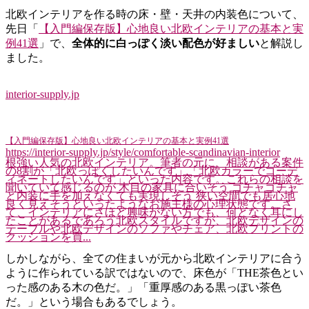
北欧インテリアを作る時の床・壁・天井の内装色について、
先日「
【入門編保存版】心地良い北欧インテリアの基本と実
例41選
」で、
全体的に白っぽく淡い配色が好ましい
と解説し
ました。
interior-supply.jp
【入門編保存版】心地良い北欧インテリアの基本と実例41選
https://interior-supply.jp/style/comfortable-scandinavian-interior
根強い人気の北欧インテリア。筆者の元に、相談がある案件
の8割が「北欧っぽくしたいんです」「北欧カラーでコーデ
ィネートしたいんです」といった内容です。これらの相談を
聞いていて感じるのが 木目の家具に合いそう ゴチャゴチャ
と内装に手を加えなくても実現しそう 狭い空間でも居心地
良く見えそうといったようなお施主様の心理状態です。さ
て、インテリアにさほど興味がない方でも、何となく耳にし
たことがあるであろう北欧スタイルですが、北欧デザインの
テーブルや北欧デザインのソファやチェア、北欧プリントの
クッションを買...
しかしながら、全ての住まいが元から北欧インテリアに合う
ように作られている訳ではないので、床色が「THE茶色とい
った感のある木の色だ。」「重厚感のある黒っぽい茶色
だ。」という場合もあるでしょう。