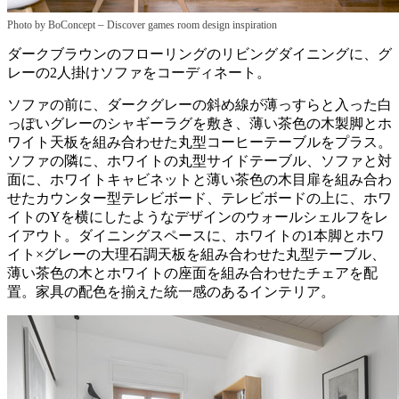
–
Photo by BoConcept
Discover games room design inspiration
ダークブラウンのフローリングのリビングダイニングに、グ
レーの2人掛けソファをコーディネート。
ソファの前に、ダークグレーの斜め線が薄っすらと入った白
っぽいグレーのシャギーラグを敷き、薄い茶色の木製脚とホ
ワイト天板を組み合わせた丸型コーヒーテーブルをプラス。
ソファの隣に、ホワイトの丸型サイドテーブル、ソファと対
面に、ホワイトキャビネットと薄い茶色の木目扉を組み合わ
せたカウンター型テレビボード、テレビボードの上に、ホワ
イトのYを横にしたようなデザインのウォールシェルフをレ
イアウト。ダイニングスペースに、ホワイトの1本脚とホワ
イト×グレーの大理石調天板を組み合わせた丸型テーブル、
薄い茶色の木とホワイトの座面を組み合わせたチェアを配
置。家具の配色を揃えた統一感のあるインテリア。