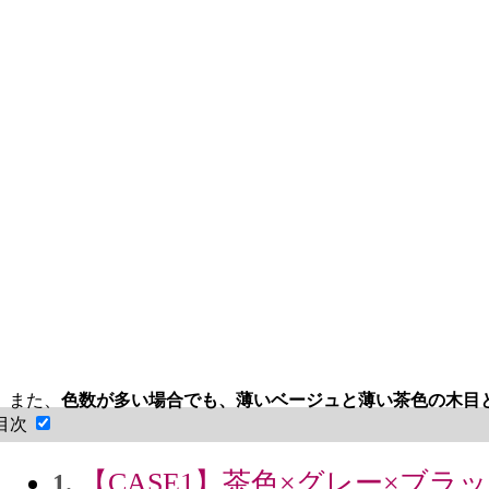
また、
色数が多い場合でも、薄いベージュと薄い茶色の木目
目次
【CASE1】茶色×グレー×ブ
1.