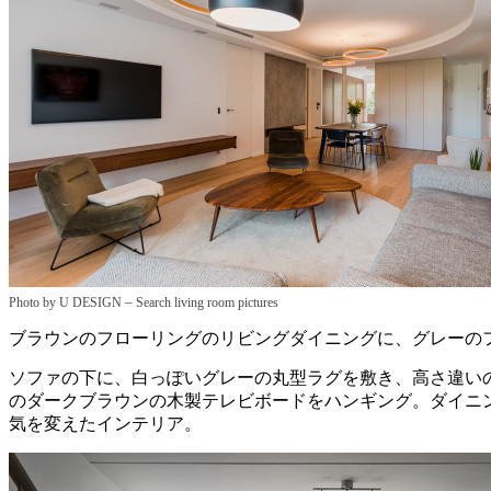
–
Photo by U DESIGN
Search living room pictures
ブラウンのフローリングのリビングダイニングに、グレーの
ソファの下に、白っぽいグレーの丸型ラグを敷き、高さ違い
のダークブラウンの木製テレビボードをハンギング。ダイニ
気を変えたインテリア。