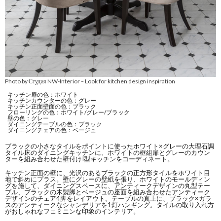
Photo by Студия NW-Interior
Look for kitchen design inspiration
–
キッチン扉の色：ホワイト
キッチンカウンターの色：グレー
キッチン正面壁面の色：ブラック
フローリングの色：ホワイト/グレー/ブラック
壁の色：グレー
ダイニングテーブルの色：ブラック
ダイニングチェアの色：ベージュ
ブラックの小さなタイルをポイントに使ったホワイト×グレーの大理石調
タイル床のダイニングキッチンに、ホワイトの框組扉とグレーのカウン
ターを組み合わせた壁付けI型キッチンをコーディネート。
キッチン正面の壁に、光沢のあるブラックの正方形タイルをホワイト目
地で斜めにプラス。壁にグレーの壁紙を張り、ホワイトのモールディン
グを施して、ダイニングスペースに、アンティークデザインの丸型テー
ブル、ブラックの木製脚とベージュの座面を組み合わせたアンティーク
デザインのチェア4脚をレイアウト。テーブルの真上に、ブラック×ガラ
スのアンティークなシャンデリアを1灯ハンギング。タイルの取り入れ方
がおしゃれなフェミニンな印象のインテリア。