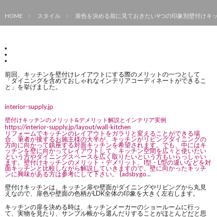
HOME
スタイル
扉色を決める前に見ておきたい9つの印象別壁付けキッ
前回、キッチンを壁付けレイアウトにする際のメリットの一つとして
「ダイニングを含めておしゃれなインテリアコーディネートができるこ
と」を挙げました。
interior-supply.jp
壁付けキッチンのメリット&デメリット解説とインテリア実例
https://interior-supply.jp/layout/wall-kitchen
リフォームでキッチンのレイアウトをガラリと変えることができる場
合、筆者が接するお施主様の大半が、キッチンがリビングダイニングの
方向に向かって鎮座する対面キッチンを希望されます。でも、中にはキ
ッチンを壁に向かってレイアウトして、キッチン空間を広々と使いたい
という方やダイニングスペースを広く取りたいという方もいらっしゃい
ます。壁付けキッチンのメリット・デメリット、I型・L型の違いなどを対
面キッチンと比較しながら解説していきますので、壁に向かったキッチ
ンに興味がある方は参考にして下さい。 (adsbygo...
壁付けキッチンは、キッチン扉や壁面がダイニングやリビングから丸見
えなので、扉色や壁面の色柄がLDK全体の印象を大きく左右します。
キッチンの扉を決める時は、キッチンメーカーのショールームに行っ
て、実物を見たり、サンプル帳から選んだりすることがほとんどだと思