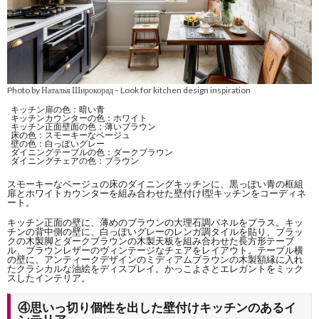
Photo by Наталья Широкорад
Look for kitchen design inspiration
–
キッチン扉の色：暗い青
キッチンカウンターの色：ホワイト
キッチン正面壁面の色：薄いブラウン
床の色：スモーキーなベージュ
壁の色：白っぽいグレー
ダイニングテーブルの色：ダークブラウン
ダイニングチェアの色：ブラウン
スモーキーなベージュの床のダイニングキッチンに、黒っぽい青の框組
扉とホワイトカウンターを組み合わせた壁付けI型キッチンをコーディネ
ート。
キッチン正面の壁に、薄めのブラウンの大理石調パネルをプラス。キッ
チンの背中側の壁に、白っぽいグレーのレンガ調タイルを貼り、ブラッ
クの木製脚とダークブラウンの木製天板を組み合わせた長方形テーブ
ル、ブラウンレザーのヴィンテージなチェアをレイアウト。テーブル横
の壁に、アンティークデザインのミディアムブラウンの木製額縁に入れ
たクラシカルな油絵をディスプレイ。かっこよさとエレガントをミック
スしたインテリア。
④思いっ切り個性を出した壁付けキッチンのあるイ