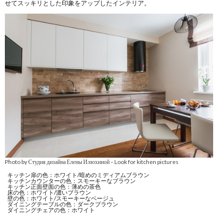
せてスッキリとした印象をアップしたインテリア。
Photo by Студия дизайна Елены Илюхиной
Look for kitchen pictures
–
キッチン扉の色：ホワイト/暗めのミディアムブラウン
キッチンカウンターの色：スモーキーなブラウン
キッチン正面壁面の色：薄めの茶色
床の色：ホワイト/濃いブラウン
壁の色：ホワイト/スモーキーなベージュ
ダイニングテーブルの色：ダークブラウン
ダイニングチェアの色：ホワイト