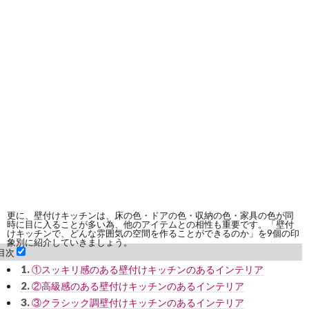
更に、壁付けキッチンは、床の色・ドアの色・収納の色・家具の色が同
時に目に入ることが多い為、他のアイテムとの相性も重要です。「壁付
けキッチンで、どんな雰囲気の空間を作ることができるのか」を9個の印
象別に紹介していきましょう。
目次
1.
①スッキリ感のある壁付けキッチンのあるインテリア
2.
②高級感のある壁付けキッチンのあるインテリア
3.
③クラシック調壁付けキッチンのあるインテリア