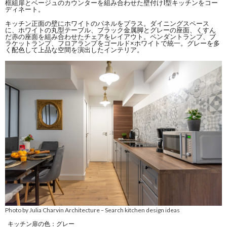
框組扉とベージュのカウンターを組み合わせた壁付けI型キッチンをコー
ディネート。
キッチン正面の壁にホワイトのパネルをプラス。ダイニングスペース
に、ホワイトの丸型テーブル、ブラック金属脚とグレーの座面、くすん
だ赤の座面を組み合わせたチェアをレイアウト。ペンダントランプ、ブ
ラケットランプ、フロアランプをゴールド×ホワイトで統一。グレーを多
く配色して上品な空間を演出したインテリア。
Photo by Julia Charvin Architecture
Search kitchen design ideas
–
キッチン扉の色：グレー