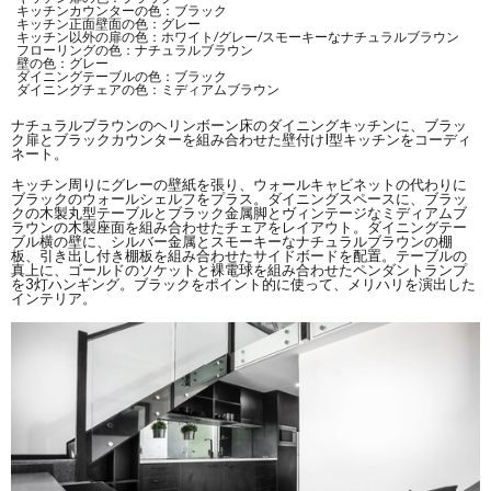
キッチンカウンターの色：ブラック
キッチン正面壁面の色：グレー
キッチン以外の扉の色：ホワイト/グレー/スモーキーなナチュラルブラウン
フローリングの色：ナチュラルブラウン
壁の色：グレー
ダイニングテーブルの色：ブラック
ダイニングチェアの色：ミディアムブラウン
ナチュラルブラウンのヘリンボーン床のダイニングキッチンに、ブラッ
ク扉とブラックカウンターを組み合わせた壁付けI型キッチンをコーディ
ネート。
キッチン周りにグレーの壁紙を張り、ウォールキャビネットの代わりに
ブラックのウォールシェルフをプラス。ダイニングスペースに、ブラッ
クの木製丸型テーブルとブラック金属脚とヴィンテージなミディアムブ
ラウンの木製座面を組み合わせたチェアをレイアウト。ダイニングテー
ブル横の壁に、シルバー金属とスモーキーなナチュラルブラウンの棚
板、引き出し付き棚板を組み合わせたサイドボードを配置。テーブルの
真上に、ゴールドのソケットと裸電球を組み合わせたペンダントランプ
を3灯ハンギング。ブラックをポイント的に使って、メリハリを演出した
インテリア。