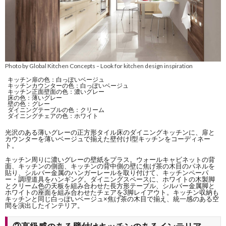
Photo by Global Kitchen Concepts
Look for kitchen design inspiration
–
キッチン扉の色：白っぽいベージュ
キッチンカウンターの色：白っぽいベージュ
キッチン正面壁面の色：濃いグレー
床の色：薄いグレー
壁の色：グレー
ダイニングテーブルの色：クリーム
ダイニングチェアの色：ホワイト
光沢のある薄いグレーの正方形タイル床のダイニングキッチンに、扉と
カウンターを薄いベージュで揃えた壁付けI型キッチンをコーディネー
ト。
キッチン周りに濃いグレーの壁紙をプラス。ウォールキャビネットの背
面、キッチンの側面、キッチンの背中側の壁に焦げ茶の木目のパネルを
貼り、シルバー金属のハンガーレールを取り付けて、キッチンペーパ
ー・調理道具をハンギング。ダイニングスペースに、ホワイトの木製脚
とクリーム色の天板を組み合わせた長方形テーブル、シルバー金属脚と
ホワイトの座面を組み合わせたチェアを3脚レイアウト。キッチン収納も
キッチンと同じ白っぽいベージュ×焦げ茶の木目で揃え、統一感のある空
間を演出したインテリア。