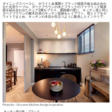
ダイニングスペースに、ホワイト金属脚とブラック鏡面天板を組み合わ
せた丸型テーブル、ダークブラウンの木とブラックのファブリック製座
面を組み合わせたチェア2脚をプラス。通路横の壁に、キッチン扉と同じ
ダークブラウンの横木目扉のキッチン収納をレイアウト。壁とドアをホ
ワイトでまとめ、キッチンの木目が目立つように配色したインテリア。
Photo by
Discover kitchen design inspiration
–
キッチン扉の色：ブラック