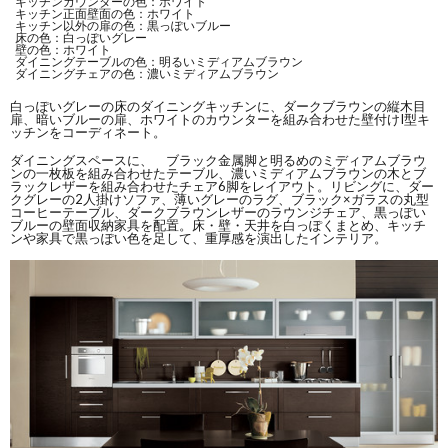
キッチンカウンターの色：ホワイト
キッチン正面壁面の色：ホワイト
キッチン以外の扉の色：黒っぽいブルー
床の色：白っぽいグレー
壁の色：ホワイト
ダイニングテーブルの色：明るいミディアムブラウン
ダイニングチェアの色：濃いミディアムブラウン
白っぽいグレーの床のダイニングキッチンに、ダークブラウンの縦木目
扉、暗いブルーの扉、ホワイトのカウンターを組み合わせた壁付けI型キ
ッチンをコーディネート。
ダイニングスペースに、 ブラック金属脚と明るめのミディアムブラウ
ンの一枚板を組み合わせたテーブル、濃いミディアムブラウンの木とブ
ラックレザーを組み合わせたチェア6脚をレイアウト。リビングに、ダー
クグレーの2人掛けソファ、薄いグレーのラグ、ブラック×ガラスの丸型
コーヒーテーブル、ダークブラウンレザーのラウンジチェア、黒っぽい
ブルーの壁面収納家具を配置。床・壁・天井を白っぽくまとめ、キッチ
ンや家具で黒っぽい色を足して、重厚感を演出したインテリア。