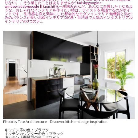
りない。」そう感じたことはありませんか? (adsbygoogle =
window.adsbygoogle || ).push({});一歩踏み込んだ、みんなに自慢したくなるよ
うな、おしゃれなインテリアを作りたい時は、テイストを意識するのがポイ
ントです。 生活感を抑え気味にした都会的なモダンインテリア 無機質と温か
みのバランスが良い北欧インテリア DIY系・百均系で人気のインダストリアル
インテリアの3つのテ...
Photo by Tate Architecture
Discover kitchen design inspiration
–
キッチン扉の色：ブラック
キッチンカウンターの色：ブラック
キッチン正面壁面の色：ホワイト