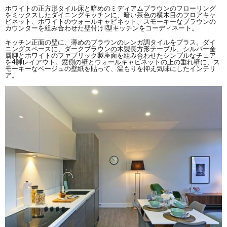
ホワイトの正方形タイル床と暗めのミディアムブラウンのフローリング
をミックスしたダイニングキッチンに、暗い茶色の横木目のフロアキャ
ビネット、ホワイトのウォールキャビネット、スモーキーなブラウンの
カウンターを組み合わせた壁付けI型キッチンをコーディネート。
キッチン正面の壁に、薄めのブラウンのレンガ調タイルをプラス。ダイ
ニングスペースに、ダークブラウンの木製長方形テーブル、シルバー金
属脚とホワイトのファブリック製座面を組み合わせたシンプルなチェア
を4脚レイアウト。窓側の壁とウォールキャビネットの上の垂れ壁に、ス
モーキーなベージュの壁紙を貼って、温もりを抑え気味にしたインテリ
ア。