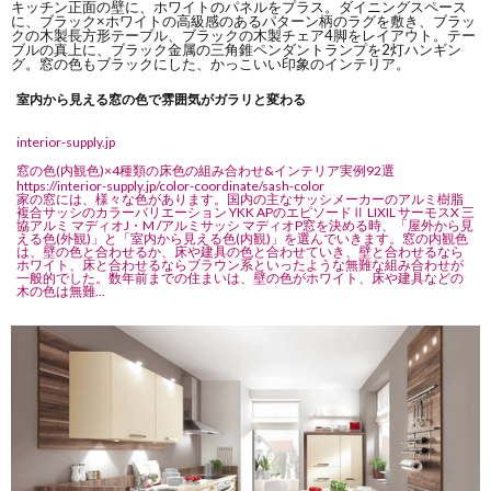
キッチン正面の壁に、ホワイトのパネルをプラス。ダイニングスペース
に、ブラック×ホワイトの高級感のあるパターン柄のラグを敷き、ブラッ
クの木製長方形テーブル、ブラックの木製チェア4脚をレイアウト。テー
ブルの真上に、ブラック金属の三角錐ペンダントランプを2灯ハンギン
グ。窓の色もブラックにした、かっこいい印象のインテリア。
室内から見える窓の色で雰囲気がガラリと変わる
interior-supply.jp
窓の色(内観色)×4種類の床色の組み合わせ&インテリア実例92選
https://interior-supply.jp/color-coordinate/sash-color
家の窓には、様々な色があります。国内の主なサッシメーカーのアルミ樹脂
複合サッシのカラーバリエーション YKK APのエピソードⅡ LIXIL サーモスX 三
協アルミ マディオJ・M /アルミサッシ マディオP窓を決める時、「屋外から見
える色(外観)」と「室内から見える色(内観)」を選んでいきます。窓の内観色
は、壁の色と合わせるか、床や建具の色と合わせていき、壁と合わせるなら
ホワイト、床と合わせるならブラウン系といったような無難な組み合わせが
一般的でした。数年前までの住まいは、壁の色がホワイト、床や建具などの
木の色は無難...