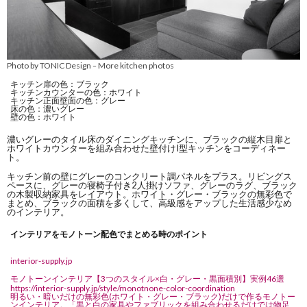
Photo by TONIC Design
More kitchen photos
–
キッチン扉の色：ブラック
キッチンカウンターの色：ホワイト
キッチン正面壁面の色：グレー
床の色：濃いグレー
壁の色：ホワイト
濃いグレーのタイル床のダイニングキッチンに、ブラックの縦木目扉と
ホワイトカウンターを組み合わせた壁付けI型キッチンをコーディネー
ト。
キッチン前の壁にグレーのコンクリート調パネルをプラス。リビングス
ペースに、グレーの寝椅子付き2人掛けソファ、グレーのラグ、ブラック
の木製収納家具をレイアウト。ホワイト・グレー・ブラックの無彩色で
まとめ、ブラックの面積を多くして、高級感をアップした生活感少なめ
のインテリア。
インテリアをモノトーン配色でまとめる時のポイント
interior-supply.jp
モノトーンインテリア【3つのスタイル×白・グレー・黒面積別】実例46選
https://interior-supply.jp/style/monotnone-color-coordination
明るい・暗いだけの無彩色(ホワイト・グレー・ブラック)だけで作るモノトー
ンインテリア。「黒と白の家具やファブリックを組み合わせるだけでは物足