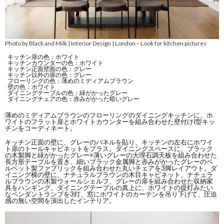
Photo by Black and Milk | Interior Design | London
Look for kitchen pictures
–
キッチン扉の色：ホワイト
キッチンカウンターの色：ホワイト
キッチン正面壁面の色：グレー
キッチン以外の扉の色：グレー
フローリングの色：薄めのミディアムブラウン
壁の色：ホワイト
ダイニングテーブルの色：緑がかったグレー
ダイニングチェアの色：赤みがかった暗いグレー
薄めのミディアムブラウンのフローリングのダイニングキッチンに、ホ
ワイトのフラット扉とホワイトカウンターを組み合わせた壁付けI型キッ
チンをコーディネート。
キッチン正面の壁に、グレーのパネルを貼り、キッチンの左右にホワイ
ト扉のトールキャビネットをプラス。ダイニングスペースに、ブラック
の木製脚と緑がかったグレー×薄いグレーの大理石調天板を組み合わせた
長方形テーブルを置き、細いブラック金属脚と赤みがかったグレーのベ
ルベット製ファブリックを組み合わせた丸いチェアを3脚レイアウト。ダ
イニング横の壁に、ナチュラルブラウンの木目キャビネット、ナチュラ
ルブラウンの木製ウォールシェルフ、グレーの扉を組み合わせた収納家
具をハンギング。ダイニングテーブルの真上に、ホワイトの提灯みたい
なペンダントランプを3灯、窓にホワイトのカーテンを吊り下げて、圧迫
感の無い空間を演出したインテリア。