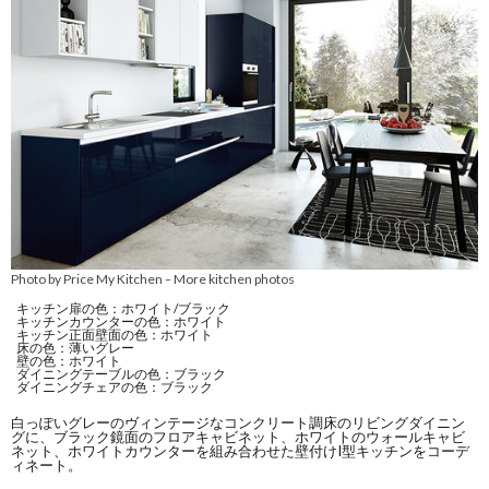
Photo by Price My Kitchen
More kitchen photos
–
キッチン扉の色：ホワイト/ブラック
キッチンカウンターの色：ホワイト
キッチン正面壁面の色：ホワイト
床の色：薄いグレー
壁の色：ホワイト
ダイニングテーブルの色：ブラック
ダイニングチェアの色：ブラック
白っぽいグレーのヴィンテージなコンクリート調床のリビングダイニン
グに、ブラック鏡面のフロアキャビネット、ホワイトのウォールキャビ
ネット、ホワイトカウンターを組み合わせた壁付けI型キッチンをコーデ
ィネート。