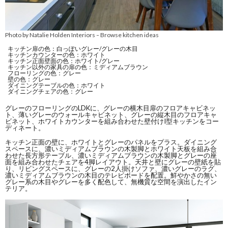
Photo by Natalie Holden Interiors
Browse kitchen ideas
–
キッチン扉の色：白っぽいグレー/グレーの木目
キッチンカウンターの色：ホワイト
キッチン正面壁面の色：ホワイト/グレー
キッチン以外の家具の扉の色：ミディアムブラウン
フローリングの色：グレー
壁の色：グレー
ダイニングテーブルの色：ホワイト
ダイニングチェアの色：グレー
グレーのフローリングのLDKに、グレーの横木目扉のフロアキャビネッ
ト、薄いグレーのウォールキャビネット、グレーの縦木目のフロアキャ
ビネット、ホワイトカウンターを組み合わせた壁付けI型キッチンをコー
ディネート。
キッチン正面の壁に、ホワイトとグレーのパネルをプラス。ダイニング
スペースに、濃いミディアムブラウンの木製脚とホワイト天板を組み合
わせた長方形テーブル、濃いミディアムブラウンの木製脚とグレーの座
面を組み合わせたチェアを4脚レイアウト。天井と壁にグレーの壁紙を貼
り、リビングスペースに、グレーの2人掛けソファ、濃いグレーのラグ、
濃いミディアムブラウンの木目のテレビボードを配置。鮮やかさの無い
グレー系の木目やグレーを多く配色して、無機質な空間を演出したイン
テリア。