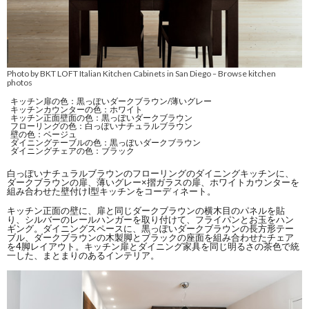
Photo by BKT LOFT Italian Kitchen Cabinets in San Diego
Browse kitchen
–
photos
キッチン扉の色：黒っぽいダークブラウン/薄いグレー
キッチンカウンターの色：ホワイト
キッチン正面壁面の色：黒っぽいダークブラウン
フローリングの色：白っぽいナチュラルブラウン
壁の色：ベージュ
ダイニングテーブルの色：黒っぽいダークブラウン
ダイニングチェアの色：ブラック
白っぽいナチュラルブラウンのフローリングのダイニングキッチンに、
ダークブラウンの扉、薄いグレー×摺ガラスの扉、ホワイトカウンターを
組み合わせた壁付けI型キッチンをコーディネート。
キッチン正面の壁に、扉と同じダークブラウンの横木目のパネルを貼
り、シルバーのレールハンガーを取り付けて、フライパンとお玉をハン
ギング。ダイニングスペースに、黒っぽいダークブラウンの長方形テー
ブル、ダークブラウンの木製脚とブラックの座面を組み合わせたチェア
を4脚レイアウト。キッチン扉とダイニング家具を同じ明るさの茶色で統
一した、まとまりのあるインテリア。