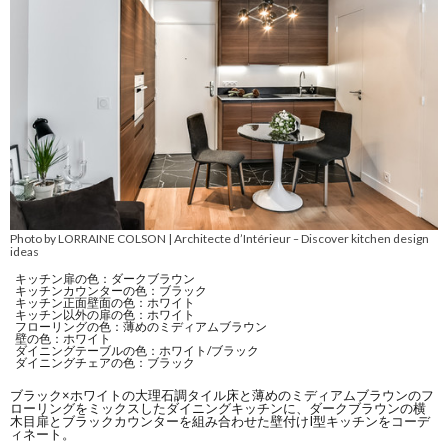
Photo by LORRAINE COLSON | Architecte d’Intérieur
Discover kitchen design
–
ideas
キッチン扉の色：ダークブラウン
キッチンカウンターの色：ブラック
キッチン正面壁面の色：ホワイト
キッチン以外の扉の色：ホワイト
フローリングの色：薄めのミディアムブラウン
壁の色：ホワイト
ダイニングテーブルの色：ホワイト/ブラック
ダイニングチェアの色：ブラック
ブラック×ホワイトの大理石調タイル床と薄めのミディアムブラウンのフ
ローリングをミックスしたダイニングキッチンに、ダークブラウンの横
木目扉とブラックカウンターを組み合わせた壁付けI型キッチンをコーデ
ィネート。