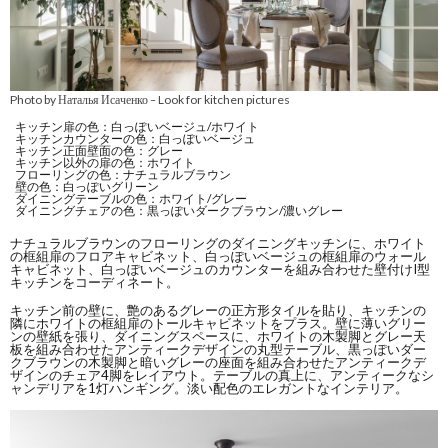
Photo by Наталья Исаченко
Look for kitchen pictures
–
キッチン扉の色：白っぽいベージュ/ホワイト
キッチンカウンターの色：白っぽいベージュ
キッチン正面壁面の色：グレー
キッチン以外の扉の色：ホワイト
フローリングの色：ナチュラルブラウン
壁の色：白っぽいグリーン
ダイニングテーブルの色：ホワイト/グレー
ダイニングチェアの色：黒っぽいダークブラウン/濃いグレー
ナチュラルブラウンのフローリングのダイニングキッチンに、ホワイト
の框組扉のフロアキャビネット、白っぽいベージュの框組扉のウォール
キャビネット、白っぽいベージュのカウンターを組み合わせた壁付けI型
キッチンをコーディネート。
キッチン前の壁に、艶のあるグレーの正方形タイルを貼り、キッチンの
隣にホワイトの框組扉のトールキャビネットをプラス。壁に薄いグリー
ンの壁紙を張り、ダイニングスペースに、ホワイトの木製脚とグレー天
板を組み合わせたアンティークデザインの丸型テーブル、黒っぽいダー
クブラウンの木製脚と暗いグレーの座面を組み合わせたアンティークデ
ザインのチェア4脚をレイアウト。テーブルの真上に、アンティークなシ
ャンデリアを1灯ハンギング。淡い配色のエレガントなインテリア。