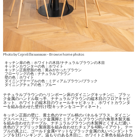
Photo by Сергей Вязьмикин
Browse home photos
–
キッチン扉の色：ホワイトの木目/ナチュラルブラウンの木目
キッチンカウンターの色：ホワイト
キッチン正面壁面の色：黄みがかったブラウン
フローリングの色：ナチュラルブラウン
壁の色：ホワイト
ダイニングテーブルの色：ミディアムブラウン/ブラック
ダイニングチェアの色：ブルー
ナチュラルブラウンのヘリンボーン床のダイニングキッチンに、ブラッ
ク金属のハンドル取っ手、ナチュラルブラウンの縦木目のフロアキャビ
ネット、ホワイトの縦木目のウォールキャビネット、ホワイトカウンタ
ーを組み合わせた壁付けI型キッチンをコーディネート。
キッチン正面の壁に、黄土色のマーブル柄のパネルをプラス。ダイニン
グスペースに、ブラック金属脚とミディアムブラウンの六角形木製天板
を組み合わせたテーブル、ナチュラルブラウンの木製脚とくすんだ濃い
水色のファブリック製座面を組み合わせたチェアを4脚レイアウト。テー
ブルの真上に、ゴールド金属×マットなブラック金属の丸いペンダントラ
ンプを1灯ハンギング。温もりのある木目に、ホワイトと寒色を組み合わ