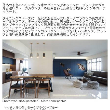
薄めの茶色のヘリンボーン床のダイニングキッチンに、ブラックの木目
扉と濃いグレーのカウンターを組み合わせた壁付けI型キッチンをコーデ
ィネート。
ダイニングスペースに、光沢のある黒っぽいダークブラウンの長方形テ
ーブルをプラス。テーブルの長い面に、黒っぽいダークブラウンの木製
脚とブラックのファブリック製座面を組み合わせたチェアを3脚ずつレイ
アウト。テーブルの真上に、ブラック×透明ガラスシェード×電球色のラ
ンプの枝のようなデザインのペンダントランプを1灯ハンギング。ブラッ
クと暗い茶色を多く配色して、高級感を演出したインテリア。
Photo by Studio Super Safari
More home photos
–
キッチン扉の色：ダークブラウン/ブルー