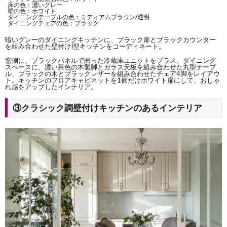
床の色：濃いグレー
壁の色：ホワイト
ダイニングテーブルの色：ミディアムブラウン/透明
ダイニングチェアの色：ブラック
暗いグレーのダイニングキッチンに、ブラック扉とブラックカウンター
を組み合わせた壁付けI型キッチンをコーディネート。
窓側に、ブラックパネルで囲った冷蔵庫ユニットをプラス。ダイニング
スペースに、濃い茶色の木製脚とガラス天板を組み合わせた丸型テーブ
ル、ブラックの木とブラックレザーを組み合わせたチェア4脚をレイアウ
ト。キッチンのフロアキャビネットを1個だけホワイト扉にして、おしゃ
れ感をアップしたインテリア。
③クラシック調壁付けキッチンのあるインテリア