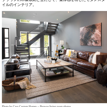
イルのインテリア。
–
Photo by Cruz Custom Homes
Browse living room photos