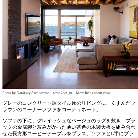
–
Photo by Narofsky Architecture + ways2design
More living room ideas
グレーのコンクリート調タイル床のリビングに、くすんだブ
ラウンのコーナーソファをコーディネート。
ソファの下に、グレイッシュなベージュのラグを敷き、ブラ
ックの金属脚と灰みがかった薄い茶色の木製天板を組み合わ
せた長方形コーヒーテーブルをプラス。ソファとL字にブラ