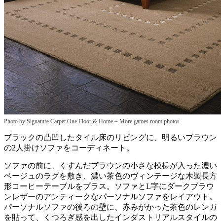
–
Photo by Signature Carpet One Floor & Home
More games room photos
ブラックの凸凹したタイル床のリビングに、明るいブラウン
の2人掛けソファをコーディネート。
ソファの前に、くすんだブラウンの小さな模様が入った濃い
ベージュのラグを敷き、濃い茶色のヴィンテージな木製長方
形コーヒーテーブルをプラス。ソファとL字にダークブラウ
ンレザーのアンティークなパーソナルソファをレイアウト。
パーソナルソファの後ろの壁に、赤みがかった茶色のレンガ
を貼って、くつろぎ感を出したインダストリアルスタイルの