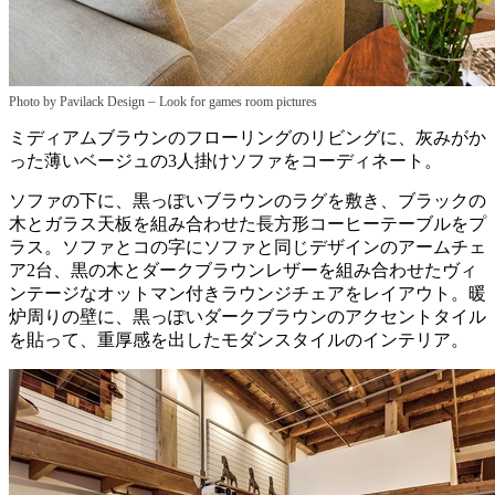
–
Photo by Pavilack Design
Look for games room pictures
ミディアムブラウンのフローリングのリビングに、灰みがか
った薄いベージュの3人掛けソファをコーディネート。
ソファの下に、黒っぽいブラウンのラグを敷き、ブラックの
木とガラス天板を組み合わせた長方形コーヒーテーブルをプ
ラス。ソファとコの字にソファと同じデザインのアームチェ
ア2台、黒の木とダークブラウンレザーを組み合わせたヴィ
ンテージなオットマン付きラウンジチェアをレイアウト。暖
炉周りの壁に、黒っぽいダークブラウンのアクセントタイル
を貼って、重厚感を出したモダンスタイルのインテリア。