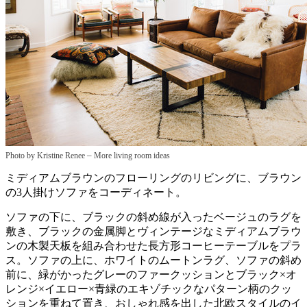
–
Photo by Kristine Renee
More living room ideas
ミディアムブラウンのフローリングのリビングに、ブラウン
の3人掛けソファをコーディネート。
ソファの下に、ブラックの斜め線が入ったベージュのラグを
敷き、ブラックの金属脚とヴィンテージなミディアムブラウ
ンの木製天板を組み合わせた長方形コーヒーテーブルをプラ
ス。ソファの上に、ホワイトのムートンラグ、ソファの斜め
前に、緑がかったグレーのファークッションとブラック×オ
レンジ×イエロー×青緑のエキゾチックなパターン柄のクッ
ションを重ねて置き、おしゃれ感を出した北欧スタイルのイ