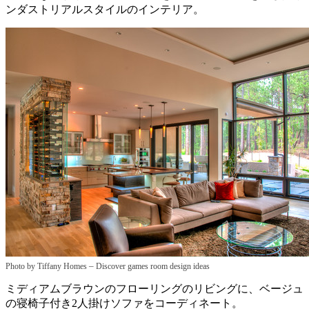
ンダストリアルスタイルのインテリア。
–
Photo by Tiffany Homes
Discover games room design ideas
ミディアムブラウンのフローリングのリビングに、ベージュ
の寝椅子付き2人掛けソファをコーディネート。