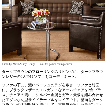
–
Photo by Mark Ashby Design
Look for games room pictures
ダークブラウンのフローリングのリビングに、ダークブラウ
ンレザーの2人掛けソファをコーディネート。
ソファの下に、濃いベージュのラグを敷き、ソファと対面
に、ブラックレザーのエレガントなアームチェアを2台プラ
ス。チェアの間に、シルバー金属とガラス天板を組み合わせ
たモダンな丸型サイドテーブルをレイアウト。壁面をダーク
ブラウンの木製収納と壁にして、重厚感を出したモダンスタ