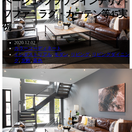
ベージュ×ブラウンインテリア-
ソファ・ラグ・カーテン等45実
例
2020.12.02
カラーコーディネート
インダストリアル
,
モダン
,
リビング
,
リビングダイニン
グ
,
北欧
,
茶色