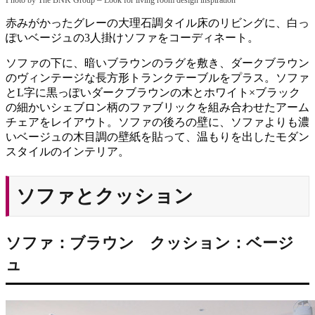
Photo by The BNK Group
Look for living room design inspiration
赤みがかったグレーの大理石調タイル床のリビングに、白っ
ぽいベージュの3人掛けソファをコーディネート。
ソファの下に、暗いブラウンのラグを敷き、ダークブラウン
のヴィンテージな長方形トランクテーブルをプラス。ソファ
とL字に黒っぽいダークブラウンの木とホワイト×ブラック
の細かいシェブロン柄のファブリックを組み合わせたアーム
チェアをレイアウト。ソファの後ろの壁に、ソファよりも濃
いベージュの木目調の壁紙を貼って、温もりを出したモダン
スタイルのインテリア。
ソファとクッション
ソファ：ブラウン クッション：ベージ
ュ