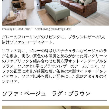
–
Photo by HU-868371857
Search living room design ideas
グレーのフローリングのリビングに、ブラウンレザーの2人
掛けソファをコーディネート。
ソファの前に、グレーの縁取りのナチュラルなベージュのラ
グを敷き、明るい茶色の木製脚と灰みがかった薄いグリーン
のファブリックを組み合わせた長方形オットマンテーブルを
プラス。ソファとL字にブラウンレザーのアームチェア、ソ
ファの正面に木目が綺麗な薄い茶色の木製サイドボードをレ
イアウト。ソファ以外を優しい配色にした北欧スタイルのイ
ンテリア。
ソファ：ベージュ ラグ：ブラウン