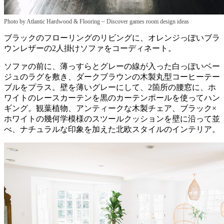
–
Photo by Atlantic Hardwood & Flooring
Discover games room design ideas
ブラックのフローリングのリビングに、オレンジっぽいブラ
ウンレザーの2人掛けソファをコーディネート。
ソファの前に、薄っすらとグレーの線が入った白っぽいベー
ジュのラグを敷き、ダークブラウンの木製丸型コーヒーテー
ブルをプラス。壁を薄いグレーにして、2箇所の腰窓に、ホ
ワイトのレースカーテンを黒のカーテンポールを使ってハン
ギング。観葉植物、アンティークな木製チェア、ブラック×
ホワイトの幾何学模様のスツールクッションを壁に沿って並
べ、ナチュラルな印象を加えた北欧スタイルのインテリア。