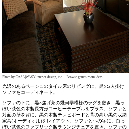
–
Photo by CASA|WASY interior design, inc.
Browse games room ideas
光沢のあるベージュのタイル床のリビングに、黒の2人掛け
ソファをコーディネート。
ソファの下に、黒×焦げ茶の幾何学模様のラグを敷き、黒っ
ぽい茶色の木製長方形コーヒーテーブルをプラス。ソファと
対面の壁を背に、黒の木製テレビボードと背の高い黒の収納
家具(オーディオ用)をレイアウト。ソファとヘの字に、白っ
ぽい茶色のファブリック製ラウンジチェアを置き、ソファの