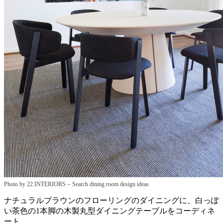
–
Photo by 22 INTERIORS
Search dining room design ideas
ナチュラルブラウンのフローリングのダイニングに、白っぽ
い茶色の1本脚の木製丸型ダイニングテーブルをコーディネ
ート。