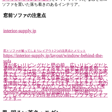
ソファを置いた落ち着きのあるインテリア。
窓前ソファの注意点
interior-supply.jp
窓とソファが被ってしまうレイアウト2つの注意点とメリット
https://interior-supply.jp/layout/window-behind-the-
sofa
壁が多いリビングだと壁の前、広いリビングだと
通路の前など、ソファを置く位置は多種多用。で
も、ソファは思ってる以上に幅と奥行きがある家
具です。その為、窓が多いリビングや狭いリビン
グでは「ソファを置く位置をアレコレ考えた結
果、どうしてもソファと窓が被ってしまう」とい
う場面に出くわしてしまいます。そもそも「窓の
前にソファって変なの?」という疑問について考
えてみましょう。Advertisements (adsbygoogle =
window.adsbygoogle || ).push({});「窓の前にソフ
ァ」レイアウトの注意点窓の前にソファをレイア
ウトす...