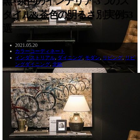
黒×茶色のインテリア-3つのス
タイル&茶色の明るさ別実例53
選
2021.05.20
カラーコーディネート
インダストリアル
,
ダイニング
,
モダン
,
リビング
,
リビ
ングダイニング
,
北欧