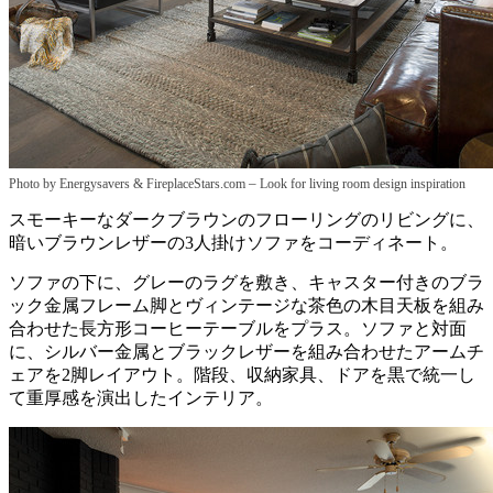
–
Photo by Energysavers & FireplaceStars.com
Look for living room design inspiration
スモーキーなダークブラウンのフローリングのリビングに、
暗いブラウンレザーの3人掛けソファをコーディネート。
ソファの下に、グレーのラグを敷き、キャスター付きのブラ
ック金属フレーム脚とヴィンテージな茶色の木目天板を組み
合わせた長方形コーヒーテーブルをプラス。ソファと対面
に、シルバー金属とブラックレザーを組み合わせたアームチ
ェアを2脚レイアウト。階段、収納家具、ドアを黒で統一し
て重厚感を演出したインテリア。