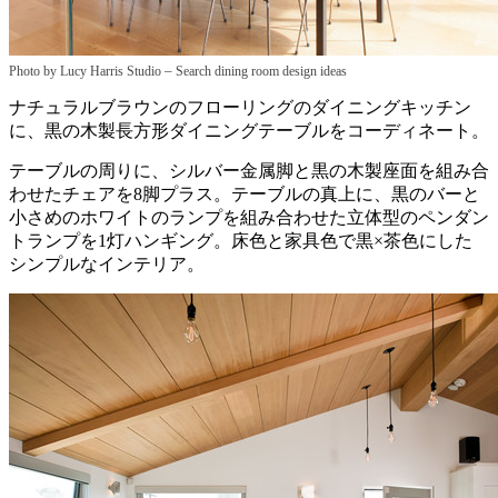
–
Photo by Lucy Harris Studio
Search dining room design ideas
ナチュラルブラウンのフローリングのダイニングキッチン
に、黒の木製長方形ダイニングテーブルをコーディネート。
テーブルの周りに、シルバー金属脚と黒の木製座面を組み合
わせたチェアを8脚プラス。テーブルの真上に、黒のバーと
小さめのホワイトのランプを組み合わせた立体型のペンダン
トランプを1灯ハンギング。床色と家具色で黒×茶色にした
シンプルなインテリア。