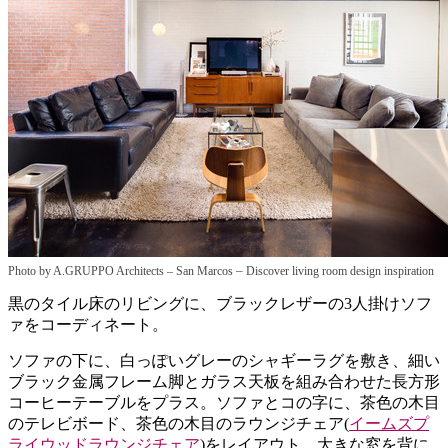
–
Photo by A.GRUPPO Architects – San Marcos
Discover living room design inspiration
黒のタイル床のリビングに、ブラックレザーの3人掛けソフ
ァをコーディネート。
ソファの下に、白っぽいグレーのシャギーラグを敷き、細い
ブラック金属フレーム脚とガラス天板を組み合わせた長方形
コーヒーテーブルをプラス。ソファとコの字に、茶色の木目
のテレビボード、茶色の木目のラウンジチェア(
イームズプ
ライウッドラウンジチェア
)をレイアウト。大きな窓を背に