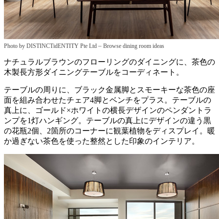
–
Photo by DISTINCTidENTITY Pte Ltd
Browse dining room ideas
ナチュラルブラウンのフローリングのダイニングに、茶色の
木製長方形ダイニングテーブルをコーディネート。
テーブルの周りに、ブラック金属脚とスモーキーな茶色の座
面を組み合わせたチェア4脚とベンチをプラス。テーブルの
真上に、ゴールド×ホワイトの横長デザインのペンダントラ
ンプを1灯ハンギング。テーブルの真上にデザインの違う黒
の花瓶2個、2箇所のコーナーに観葉植物をディスプレイ。暖
か過ぎない茶色を使った整然とした印象のインテリア。