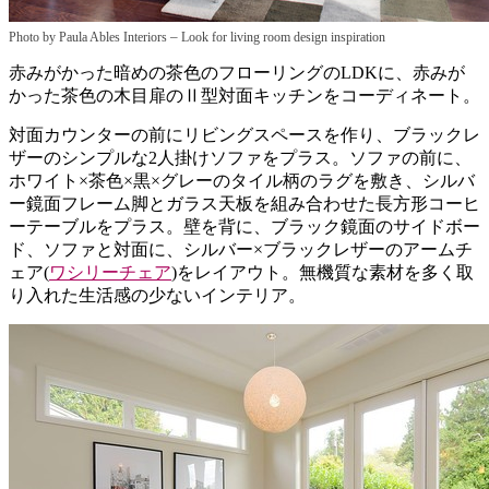
–
Photo by Paula Ables Interiors
Look for living room design inspiration
赤みがかった暗めの茶色のフローリングのLDKに、赤みが
かった茶色の木目扉のⅡ型対面キッチンをコーディネート。
対面カウンターの前にリビングスペースを作り、ブラックレ
ザーのシンプルな2人掛けソファをプラス。ソファの前に、
ホワイト×茶色×黒×グレーのタイル柄のラグを敷き、シルバ
ー鏡面フレーム脚とガラス天板を組み合わせた長方形コーヒ
ーテーブルをプラス。壁を背に、ブラック鏡面のサイドボー
ド、ソファと対面に、シルバー×ブラックレザーのアームチ
ェア(
ワシリーチェア
)をレイアウト。無機質な素材を多く取
り入れた生活感の少ないインテリア。