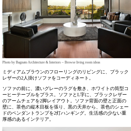
–
Photo by Bagnato Architecture & Interiors
Browse living room ideas
ミディアムブラウンのフローリングのリビングに、ブラック
レザーの2人掛けソファをコーディネート。
ソファの前に、濃いグレーのラグを敷き、ホワイトの筒型コ
ーヒーテーブルをプラス。ソファとL字に、ブラックレザー
のアームチェアを2脚レイアウト。ソファ背面の壁と正面の
壁に、茶色の縦木目板を張り、黒の天井から、茶色のシェー
ドのペンダントランプを2灯ハンギング。生活感の少ない重
厚感のあるインテリア。