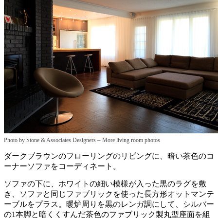
–
Photo by Stone & Associates Designers
More living room photos
ダークブラウンのフローリングのリビングに、暗い茶色のコ
ーナーソファをコーディネート。
ソファの下に、ホワイトの細い模様が入った黒のラグを敷
き、ソファと同じファブリックを使った長方形オットマンテ
ーブルをプラス。暖炉周りを黒のレンガ調にして、シルバー
の1本脚と暗くくすんだ茶色のファブリック製丸型座面を組