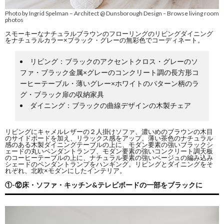
Photo by Ingrid Spelman – Architect @ Dunsborough Design
Browse living room
–
photos
スモーキーなナチュラルブラウンのフローリングのリビングダイニング
をナチュラルカラー×ブラック・グレーの無彩色でコーディネート。
リビング：ブラックのアクセントクロス・グレーのソ
ファ・ブラック金属×グレーのコンクリート調の長方形コ
ーヒーテーブル・薄いグレー×ホワイトのパターン柄のラ
グ・ブラック扉の収納家具
ダイニング：ブラックの曲線デザインの木製チェア
リビングにキャメルレザーの２人掛けソファ、濃いめのブラウンの木目
のサイドボードを加え、リラックス感をアップ。薄い茶色のナチュラル
感のある木製ダイニングテーブルの上に、モダン要素の強いブラックシ
ェードの丸いペンダントランプ、モダン要素の強いコンクリート調天板
のコーヒーテーブルの上に、ナチュラル要素の強いベージュの編み込み
シェードのペンダントランプをハンギング。リビングとダイニングをそ
れぞれ、北欧×モダンにしたインテリア。
①-⑫床・ソファ・キッチン&テレビボードの一部をブラックに