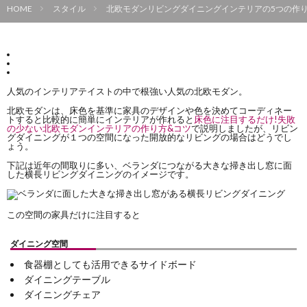
HOME
スタイル
北欧モダンリビングダイニングインテリアの5つの作り
人気のインテリアテイストの中で根強い人気の北欧モダン。
北欧モダンは、床色を基準に家具のデザインや色を決めてコーディネー
トすると比較的に簡単にインテリアが作れると
床色に注目するだけ!失敗
の少ない北欧モダンインテリアの作り方&コツ
で説明しましたが、リビン
グダイニングが１つの空間になった開放的なリビングの場合はどうでし
ょう。
下記は近年の間取りに多い、ベランダにつながる大きな掃き出し窓に面
した横長リビングダイニングのイメージです。
この空間の家具だけに注目すると
ダイニング空間
食器棚としても活用できるサイドボード
ダイニングテーブル
ダイニングチェア