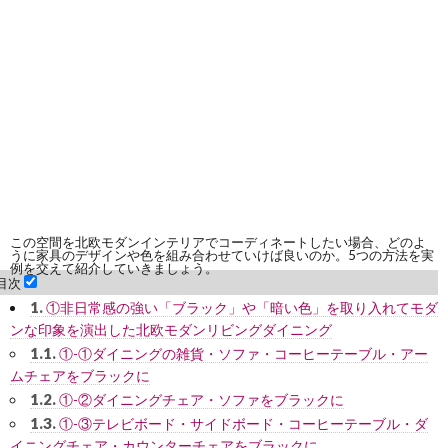
この空間を北欧モダンインテリアでコーディネートしたい場合、どのよ
うに家具のデザインや色を組み合わせていけば良いのか。5つの方法を実
例を交えて紹介していきましょう。
目次
1.
①非日常感の強い「ブラック」や「暗い色」を取り入れてモダ
ンな印象を演出した北欧モダンリビングダイニング
1.1.
①-①ダイニングの雑貨・ソファ・コーヒーテーブル・アー
ムチェアをブラックに
1.2.
①-②ダイニングチェア・ソファをブラックに
1.3.
①-③テレビボード・サイドボード・コーヒーテーブル・ダ
イニングチェア・カウンターチェアをブラックに