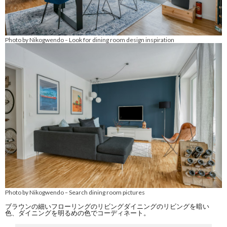
Photo by Nikogwendo
Look for dining room design inspiration
–
Photo by Nikogwendo
Search dining room pictures
–
ブラウンの細いフローリングのリビングダイニングのリビングを暗い
色、ダイニングを明るめの色でコーディネート。