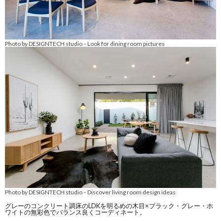
Photo by DESIGNTECH studio
Look for dining room pictures
–
Photo by DESIGNTECH studio
Discover living room design ideas
–
グレーのコンクリート調床のLDKを明るめの木目×ブラック・グレー・ホ
ワイトの無彩色でバランス良くコーディネート。