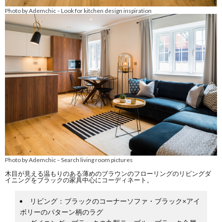
Photo by Ademchic
Look for kitchen design inspiration
–
Photo by Ademchic
Search living room pictures
–
木目が見える温もりのある薄めのブラウンのフローリングのリビングダ
イニングをブラックの家具中心にコーディネート。
リビング：ブラックのコーナーソファ・ブラック×アイ
ボリーのパターン柄のラグ