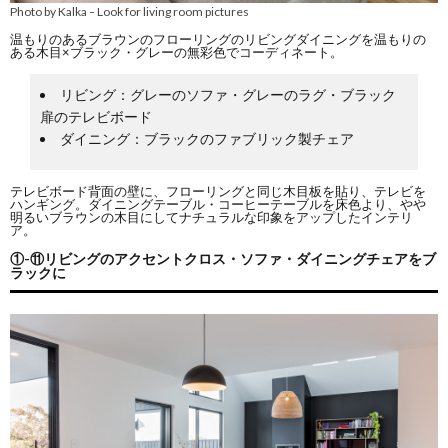
Photo by Kalka
Look for living room pictures
–
温もりのあるブラウンのフローリングのリビングダイニングを温もりの
ある木目×ブラック・グレーの無彩色でコーディネート。
リビング：グレーのソファ・グレーのラグ・ブラック
扉のテレビボード
ダイニング：ブラックのファブリック製チェア
テレビボード背面の壁に、フローリングと同じ木目板を貼り、テレビを
ハンギング。ダイニングテーブル・コーヒーテーブルを床色より、やや
明るいブラウンの木目にしてナチュラルな印象をアップしたインテリ
ア。
①-⑪リビングのアクセントクロス・ソファ・ダイニングチェアをブ
ラックに