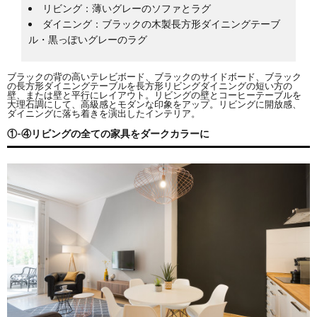
リビング：薄いグレーのソファとラグ
ダイニング：ブラックの木製長方形ダイニングテーブ
ル・黒っぽいグレーのラグ
ブラックの背の高いテレビボード、ブラックのサイドボード、ブラック
の長方形ダイニングテーブルを長方形リビングダイニングの短い方の
壁、または壁と平行にレイアウト。リビングの壁とコーヒーテーブルを
大理石調にして、高級感とモダンな印象をアップ。リビングに開放感、
ダイニングに落ち着きを演出したインテリア。
①-④リビングの全ての家具をダークカラーに