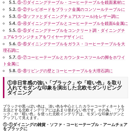
5.1.
⑤-①ダイニングテーブル・コーヒーテーブルを鏡面素材に
5.2.
⑤-②テレビボードをブラック金属のコンソールテーブルに
5.3.
⑤-③ソファとダイニングチェア(スツール)をレザー調に
5.4.
⑤-④ダイニングテーブルとコーヒーテーブルを鏡面&金属に
5.5.
⑤-⑤ダイニングテーブルをコンクリート調・ダイニングチ
ェア&ラウンジチェアをワイヤーデザインに
5.6.
⑤-⑥ダイニングテーブルをガラス・コーヒーテーブルを大
理石調に
5.7.
⑤-⑦コーヒーテーブルとカウンタースツールの脚をホワイ
ト金属に
5.8.
⑤-⑧リビングの壁とコーヒーテーブルを大理石調に
①非日常感の強い「ブラック」や「暗い色」を取り
入れてモダンな印象を演出した北欧モダンリビング
ダイニング
ブラックや黒っぽい色は、淡い色を中心としたカラーコーディネートを
主流とする北欧インテリアにはあまり使わない色です。その為、「ブラ
ック」や「暗い色」を使った北欧インテリアは、モダンな印象がグンと
アップして見えます。
①-①ダイニングの雑貨・ソファ・コーヒーテーブル・アームチェア
をブラックに