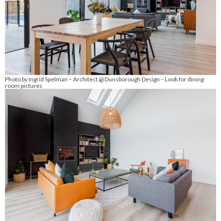
Photo by Ingrid Spelman – Architect @ Dunsborough Design
Look for dining
–
room pictures