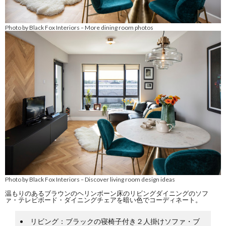
Photo by Black Fox Interiors
More dining room photos
–
Photo by Black Fox Interiors
Discover living room design ideas
–
温もりのあるブラウンのヘリンボーン床のリビングダイニングのソフ
ァ・テレビボード・ダイニングチェアを暗い色でコーディネート。
リビング：ブラックの寝椅子付き２人掛けソファ・ブ