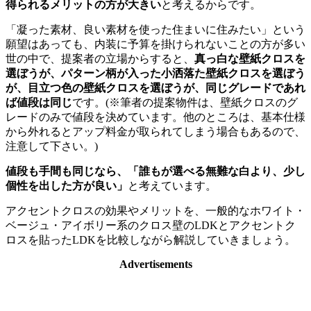
得られるメリットの方が大きい
と考えるからです。
「凝った素材、良い素材を使った住まいに住みたい」という
願望はあっても、内装に予算を掛けられないことの方が多い
世の中で、提案者の立場からすると、
真っ白な壁紙クロスを
選ぼうが、パターン柄が入った小洒落た壁紙クロスを選ぼう
が、目立つ色の壁紙クロスを選ぼうが、同じグレードであれ
ば値段は同じ
です。(※筆者の提案物件は、壁紙クロスのグ
レードのみで値段を決めています。他のところは、基本仕様
から外れるとアップ料金が取られてしまう場合もあるので、
注意して下さい。)
値段も手間も同じなら、「誰もが選べる無難な白より、少し
個性を出した方が良い」
と考えています。
アクセントクロスの効果やメリットを、一般的なホワイト・
ベージュ・アイボリー系のクロス壁のLDKとアクセントク
ロスを貼ったLDKを比較しながら解説していきましょう。
Advertisements