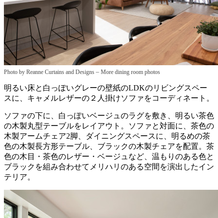
–
Photo by Reanne Curtains and Designs
More dining room photos
明るい床と白っぽいグレーの壁紙のLDKのリビングスペー
スに、キャメルレザーの２人掛けソファをコーディネート。
ソファの下に、白っぽいベージュのラグを敷き、明るい茶色
の木製丸型テーブルをレイアウト。ソファと対面に、茶色の
木製アームチェア2脚、ダイニングスペースに、明るめの茶
色の木製長方形テーブル、ブラックの木製チェアを配置。茶
色の木目・茶色のレザー・ベージュなど、温もりのある色と
ブラックを組み合わせてメリハリのある空間を演出したイン
テリア。