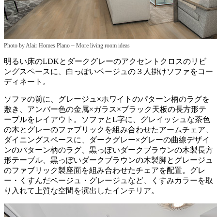
–
Photo by Alair Homes Plano
More living room ideas
明るい床のLDKとダークグレーのアクセントクロスのリビ
ングスペースに、白っぽいベージュの３人掛けソファをコー
ディネート。
ソファの前に、グレージュ×ホワイトのパターン柄のラグを
敷き、アンバー色の金属×ガラス×ブラック天板の長方形テ
ーブルをレイアウト。ソファとL字に、グレイッシュな茶色
の木とグレーのファブリックを組み合わせたアームチェア、
ダイニングスペースに、ダークグレー×グレーの曲線デザイ
ンのパターン柄のラグ、黒っぽいダークブラウンの木製長方
形テーブル、黒っぽいダークブラウンの木製脚とグレージュ
のファブリック製座面を組み合わせたチェアを配置。グレ
ー・くすんだベージュ・グレージュなど、くすみカラーを取
り入れて上質な空間を演出したインテリア。