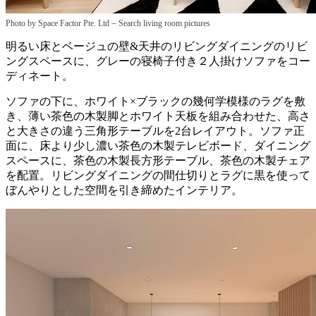
–
Photo by Space Factor Pte. Ltd
Search living room pictures
明るい床とベージュの壁&天井のリビングダイニングのリビ
ングスペースに、グレーの寝椅子付き２人掛けソファをコー
ディネート。
ソファの下に、ホワイト×ブラックの幾何学模様のラグを敷
き、薄い茶色の木製脚とホワイト天板を組み合わせた、高さ
と大きさの違う三角形テーブルを2台レイアウト。ソファ正
面に、床より少し濃い茶色の木製テレビボード、ダイニング
スペースに、茶色の木製長方形テーブル、茶色の木製チェア
を配置。リビングダイニングの間仕切りとラグに黒を使って
ぼんやりとした空間を引き締めたインテリア。