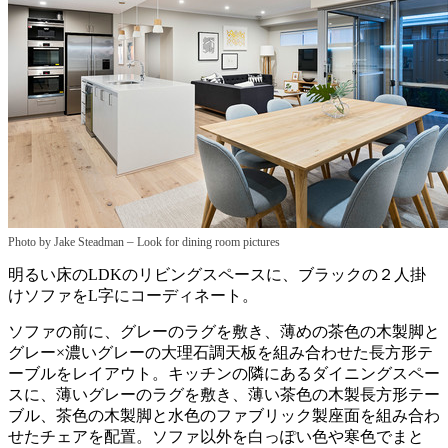
–
Photo by Jake Steadman
Look for dining room pictures
明るい床のLDKのリビングスペースに、ブラックの２人掛
けソファをL字にコーディネート。
ソファの前に、グレーのラグを敷き、薄めの茶色の木製脚と
グレー×濃いグレーの大理石調天板を組み合わせた長方形テ
ーブルをレイアウト。キッチンの隣にあるダイニングスペー
スに、薄いグレーのラグを敷き、薄い茶色の木製長方形テー
ブル、茶色の木製脚と水色のファブリック製座面を組み合わ
せたチェアを配置。ソファ以外を白っぽい色や寒色でまと