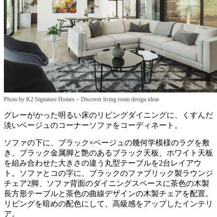
–
Photo by K2 Signature Homes
Discover living room design ideas
グレーがかった明るい床のリビングダイニングに、くすんだ
淡いベージュのコーナーソファをコーディネート。
ソファの下に、ブラック×ベージュの幾何学模様のラグを敷
き、ブラック金属脚と艶のあるブラック天板、ホワイト天板
を組み合わせた大きさの違う丸型テーブルを2台レイアウ
ト。ソファとコの字に、ブラックのファブリック製ラウンジ
チェア2脚、ソファ背面のダイニングスペースに茶色の木製
長方形テーブルと茶色の曲線デザインの木製チェアを配置。
リビングを暗めの配色にして、高級感をアップしたインテリ
ア。